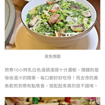
黃魚煨麵
熬煮10小時乳白色湯頭湯頭十分濃郁，煨麵則是
吸收湯汁的精華，每口都好好吃呀！而去骨的黃
魚乾煎到帶有點焦香，搭配起來真的很不錯唷。