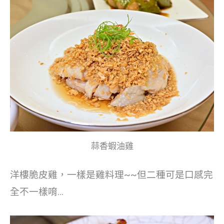
蒜香蝦油雞
洋樓脆皮雞，一樣是雞料理~~但二種可是口感完
全不一樣唷…