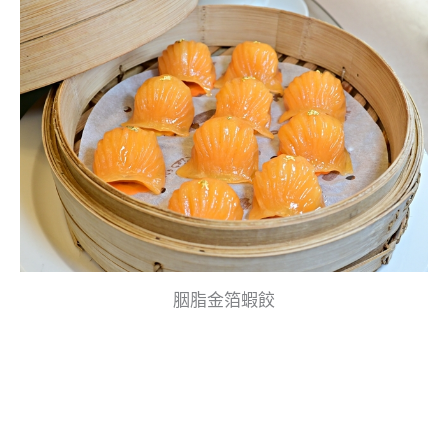
胭脂金箔蝦餃