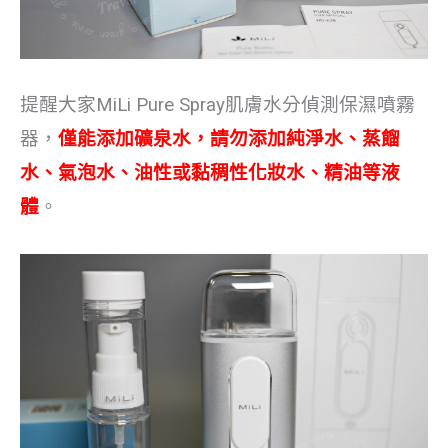
提醒大家MiLi Pure Spray肌膚水分偵測保濕噴霧
器，
僅能添加礦泉水，請勿添加純淨水、蒸餾
水、氣泡水、油性或黏稠性化妝水、精油等液
體
。