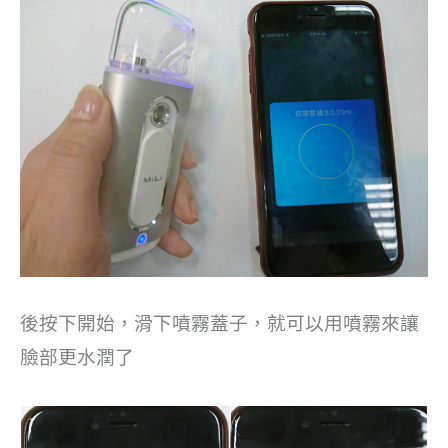
後按下開始，滑下噴霧蓋子，就可以用噴霧來讓
臉部更水潤了