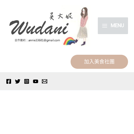
跳
分
至
類
主
MENU
要
內
容
加入美食社團