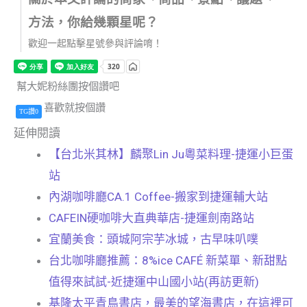
方法，你給幾顆星呢？
歡迎一起點擊星號參與評論唷！
幫大妮粉絲團按個讚吧
喜歡就按個讚
TG讚0
延伸閱讀
【台北米其林】麟聚Lin Ju粵菜料理-捷運小巨蛋
站
內湖咖啡廳CA.1 Coffee-搬家到捷運輔大站
CAFEIN硬咖啡大直典華店-捷運劍南路站
宜蘭美食：頭城阿宗芋冰城，古早味叭噗
台北咖啡廳推薦：8%ice CAFÉ 新菜單、新甜點
值得來試試-近捷運中山國小站(再訪更新)
基隆太平青鳥書店，最美的望海書店，在這裡可