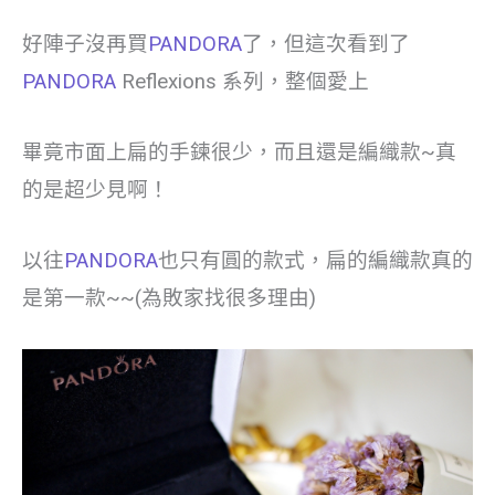
好陣子沒再買
PANDORA
了，但這次看到了
PANDORA
Reflexions 系列，整個愛上
畢竟市面上扁的手鍊很少，而且還是編織款~真
的是超少見啊！
以往
PANDORA
也只有圓的款式，扁的編織款真的
是第一款~~(為敗家找很多理由)