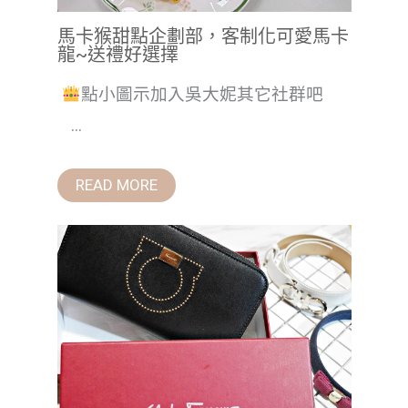
馬卡猴甜點企劃部，客制化可愛馬卡
龍~送禮好選擇
點小圖示加入吳大妮其它社群吧
...
READ MORE