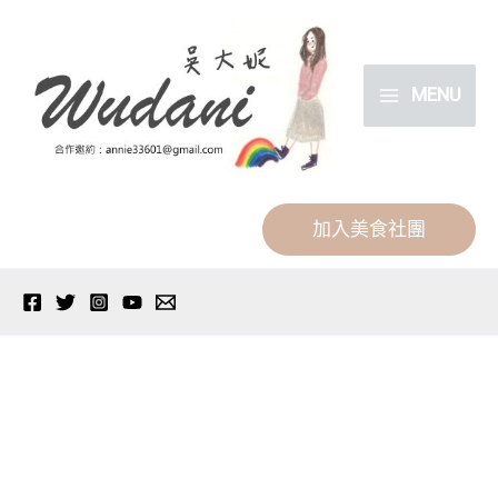
跳
分
至
類
主
MENU
要
內
容
加入美食社團