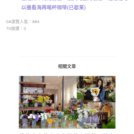
以邊看海再喝杯咖啡(已歇業)
GA瀏覽人氣：884
TG按讚：0
相關文章