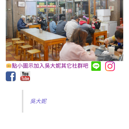
點小圖示加入吳大妮其它社群吧
吳大妮