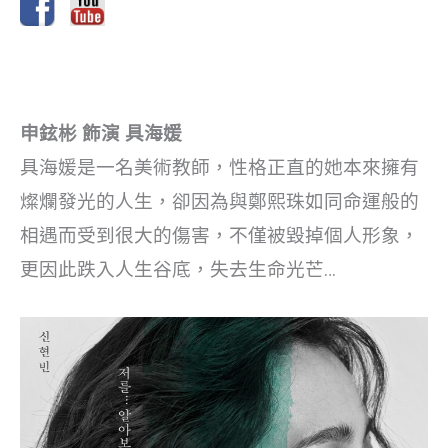
申鉉彬 飾演 具海媛
具海媛是一名美術教師，性格正直的她本來擁有
燦爛發光的人生，卻因為與鄭熙珠如同命運般的
相遇而受到很大的傷害，不僅被毀掉個人形象，
更因此跌入人生谷底，失去生命光芒…