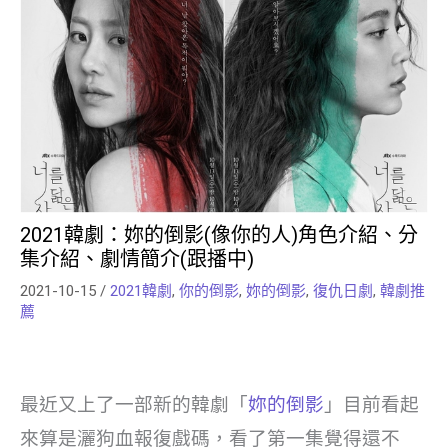
2021韓劇：妳的倒影(像你的人)角色介紹、分
集介紹、劇情簡介(跟播中)
2021-10-15
/
2021韓劇
,
你的倒影
,
妳的倒影
,
復仇日劇
,
韓劇推
薦
最近又上了一部新的韓劇「
妳的倒影
」目前看起
來算是灑狗血報復戲碼，看了第一集覺得還不