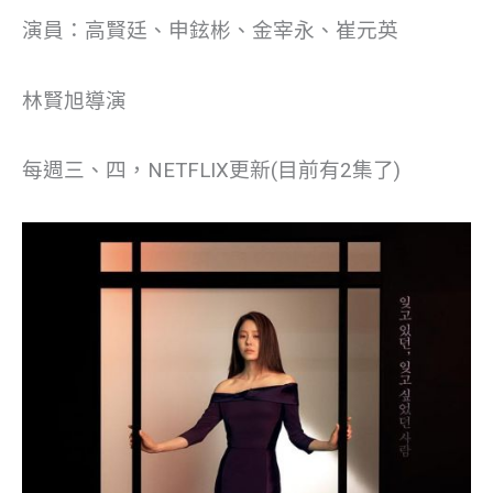
演員：高賢廷、申鉉彬、金宰永、崔元英
林賢旭導演
每週三、四，NETFLIX更新(目前有2集了)