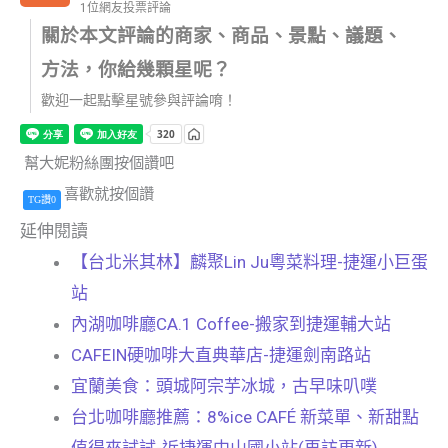
1位網友投票評論
關於本文評論的商家、商品、景點、議題、
方法，你給幾顆星呢？
歡迎一起點擊星號參與評論唷！
幫大妮粉絲團按個讚吧
喜歡就按個讚
TG讚0
延伸閱讀
【台北米其林】麟聚Lin Ju粵菜料理-捷運小巨蛋
站
內湖咖啡廳CA.1 Coffee-搬家到捷運輔大站
CAFEIN硬咖啡大直典華店-捷運劍南路站
宜蘭美食：頭城阿宗芋冰城，古早味叭噗
台北咖啡廳推薦：8%ice CAFÉ 新菜單、新甜點
值得來試試-近捷運中山國小站(再訪更新)