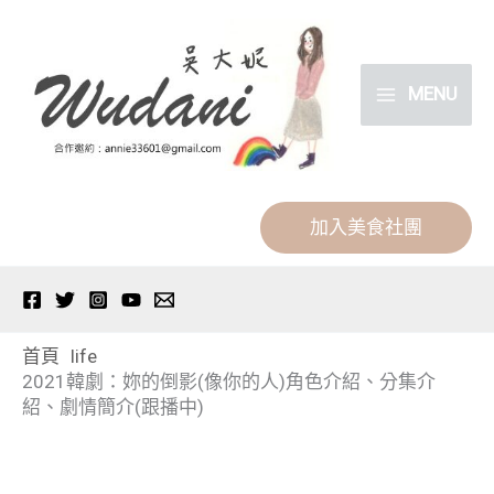
跳
分
至
類
主
MENU
要
內
容
加入美食社團
首頁
life
2021韓劇：妳的倒影(像你的人)角色介紹、分集介
紹、劇情簡介(跟播中)