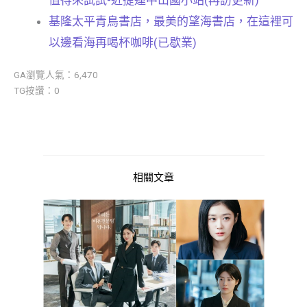
基隆太平青鳥書店，最美的望海書店，在這裡可
以邊看海再喝杯咖啡(已歇業)
GA瀏覽人氣：6,470
TG按讚：0
相關文章