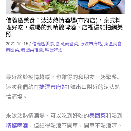
信義區美食：汰汰熱情酒場(市府店)，泰式料
理好吃，還喝的到精釀啤酒，店裡還能拍網美
照
2021-10-15
/
信義區美食
,
創意泰國菜
,
捷運市府站
,
東區美食
,
泰國菜
,
泰國菜推薦
,
精釀啤酒
最近終於疫情趨緩，也難得的和朋友一起聚餐…
這次我們約在
捷運市府站
1號出口附近的汰汰熱
情酒場。
來汰汰熱情酒場，可以吃到好吃的
泰國菜
和喝到
精釀啤酒
，但記得喝酒不開車，開車不喝酒唷。