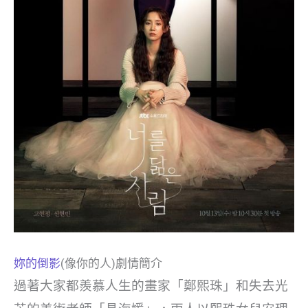
妳的倒影
(像你的人)劇情簡介
過著大家都羨慕人生的畫家「鄭熙珠」和失去光