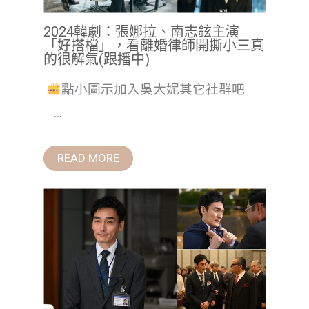
2024韓劇：張娜拉、南志鉉主演
「好搭檔」，看離婚律師開撕小三真
的很解氣(跟播中)
點小圖示加入吳大妮其它社群吧
...
READ MORE