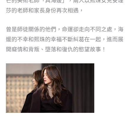
芒的美術老師「具海媛」，兩人以熙珠女兒安理
莎的老師和家長身份再次相遇，
曾是師徒關係的他們，命運卻走向不同之處，海
媛的不幸和熙珠的幸福不斷糾葛在一起，進而展
開癡情和背叛、墮落和復仇的慾望故事！