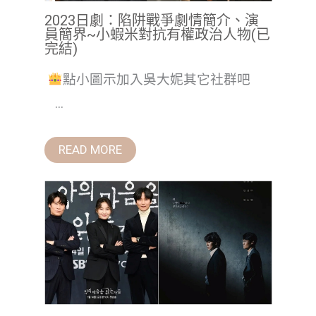
2023日劇：陷阱戰爭劇情簡介、演
員簡界~小蝦米對抗有權政治人物(已
完結)
點小圖示加入吳大妮其它社群吧
...
READ MORE