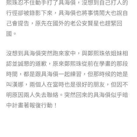
熙珠忍不住動手打了具海傊，沒想到自己打人的
行徑卻被錄影下來，具海傊也將事情鬧大也說自
己會提告，原先在國外的老公安賢星也趕緊回
國。
沒想到具海傊突然跑來家中，與鄭熙珠依姐妹相
認並誠懇的道歉，原來鄭熙珠從前在學畫的那段
時間，都是跟具海傊一起練習，但那時候的她是
叫漢娜，兩個人在當時也是很好的朋友，但因不
明原因兩人失去聯絡。突然回來的具海傊似乎暗
中計畫著報復行動！