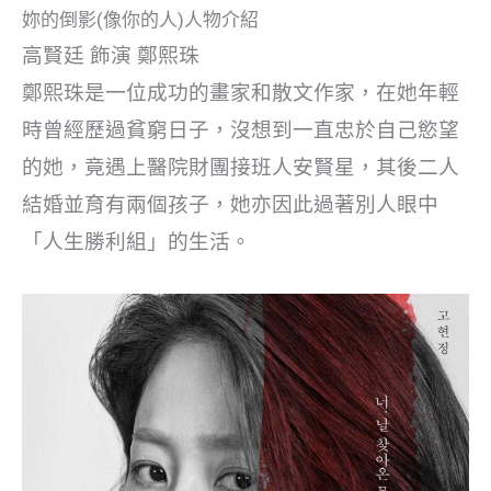
妳的倒影(像你的人)人物介紹
高賢廷 飾演 鄭熙珠
鄭熙珠是一位成功的畫家和散文作家，在她年輕
時曾經歷過貧窮日子，沒想到一直忠於自己慾望
的她，竟遇上醫院財團接班人安賢星，其後二人
結婚並育有兩個孩子，她亦因此過著別人眼中
「人生勝利組」的生活。