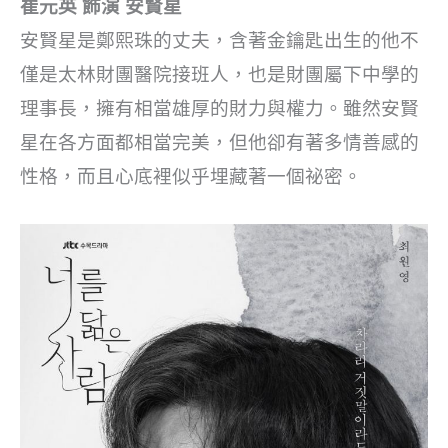
崔元英 飾演 安賢星
安賢星是鄭熙珠的丈夫，含著金鑰匙出生的他不
僅是太林財團醫院接班人，也是財團屬下中學的
理事長，擁有相當雄厚的財力與權力。雖然安賢
星在各方面都相當完美，但他卻有著多情善感的
性格，而且心底裡似乎埋藏著一個祕密。