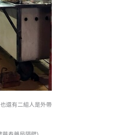
，也還有二組人是外帶
號華泰藥局隔壁)