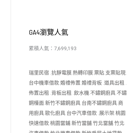
GA4瀏覽人氣
累積人氣：7,699,193
瑞里民宿
.
抗靜電膜
.
熱轉印膜
.
票貼
.
支票貼現
.
台中機車借款
.
婚禮佈置
.
婚禮背板
.
道具出租
.
佈置出租
.
背板出租
.
飲水機
.
不鏽鋼廚具
.
不鏽
鋼檯面
.
新竹不鏽鋼廚具
.
台南不鏽鋼廚具
.
商
用廚具
.
歐化廚具
.
台中汽車借款
.
展示架
.
桃園
快速借款
.
桃園當鋪
.
新竹當舖
.
竹北當舖
.
竹北