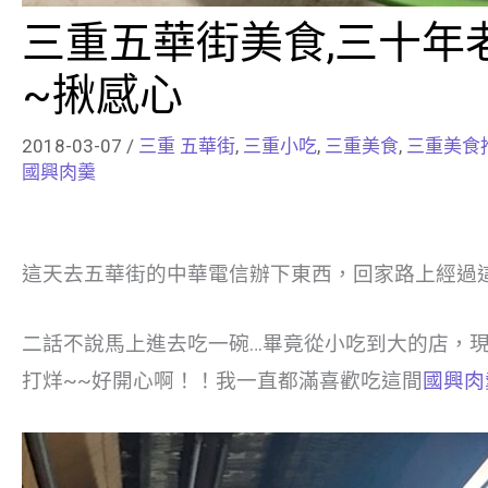
三重五華街美食,三十年
~揪感心
2018-03-07
/
三重 五華街
,
三重小吃
,
三重美食
,
三重美食
國興肉羹
這天去五華街的中華電信辦下東西，回家路上經過
二話不說馬上進去吃一碗…畢竟從小吃到大的店，
打烊~~好開心啊！！我一直都滿喜歡吃這間
國興肉