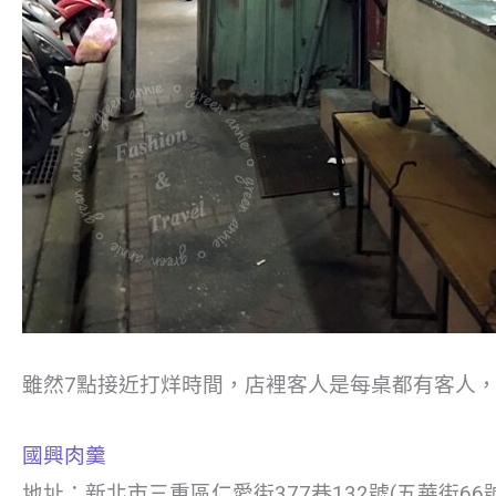
雖然7點接近打烊時間，店裡客人是每桌都有客人
國興肉羹
地址：新北市三重區仁愛街377巷132號(五華街66