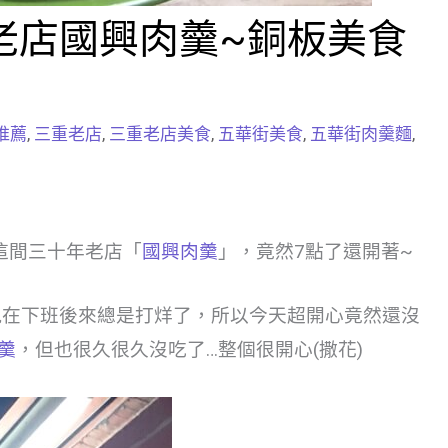
老店國興肉羹~銅板美食
推薦
,
三重老店
,
三重老店美食
,
五華街美食
,
五華街肉羹麵
,
這間三十年老店「
國興肉羹
」，竟然7點了還開著~
現在下班後來總是打烊了，所以今天超開心竟然還沒
羹
，但也很久很久沒吃了…整個很開心(撒花)