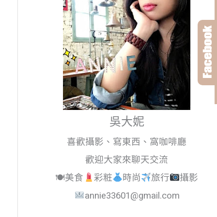
吳大妮
喜歡攝影、寫東西、窩咖啡廳
歡迎大家來聊天交流
🍽美食
彩粧
時尚
旅行
攝影
annie33601@gmail.com