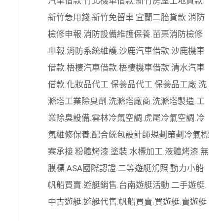
汽車借款
.
竹北機車借款
.
新竹房屋土地貸款
.
新竹急用錢
.
新竹免留車
.
宜蘭二胎貸款
.
消防
檢修申報
.
消防設備維護保養
.
苗栗消防檢修
申報
.
消防系統維護
.
沙鹿汽車借款
.
沙鹿機車
借款
.
梧棲汽車借款
.
梧棲機車借款
.
清水汽車
借款
.
化妝品代工
.
保養品代工
.
保養品工廠
.
洗
滌塔工業除臭劑
.
洗滌塔廠商
.
洗滌塔製造
.
工
業除臭設備
.
雲林冷氣空調
.
虎尾冷氣空調
.
冷
氣維修保養
.
配合統包設計師規劃策劃
冷氣標
案承接
.
粉體烤漆
.
塗裝
.
水標加工
.
液體烤漆
.
無
膜標
.
ASA國際認證
.
二等遊艇駕照
.
動力小船
帆船買賣
.
遊艇銷售
.
台南遊艇活動
.
二手遊艇
.
中古遊艇
.
遊艇代售
.
帆船買賣
.
買遊艇
.
賣遊艇