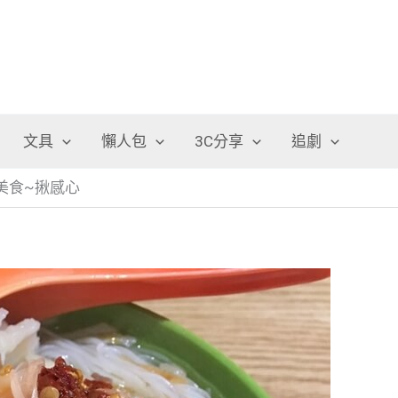
文具
懶人包
3C分享
追劇
美食~揪感心