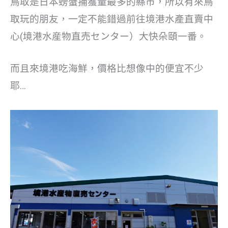
鳥取是日本螃蟹捕獲量最多的縣市，所以有來鳥
取玩的朋友，一定不能錯過前往境港⽔產直賣中
⼼(境港⽔産物直売センター）大快朵頤一番。
而且來境港吃海鮮，價格比想像中的便宜不少
耶…