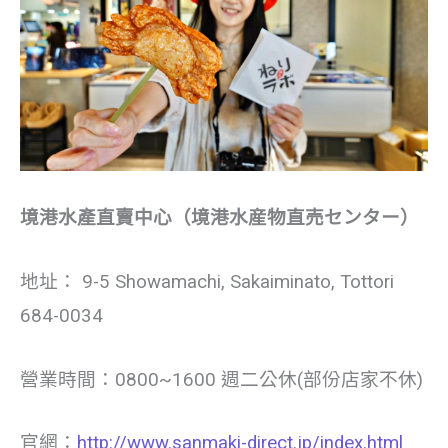
境港⽔產直賣中⼼（境港⽔産物直売センター）
地址：
9-5 Showamachi, Sakaiminato, Tottori
684-0034
營業時間：0800~1600 週⼆公休(部份店家不休)
官網：
http://www.sanmaki-direct.jp/index.html