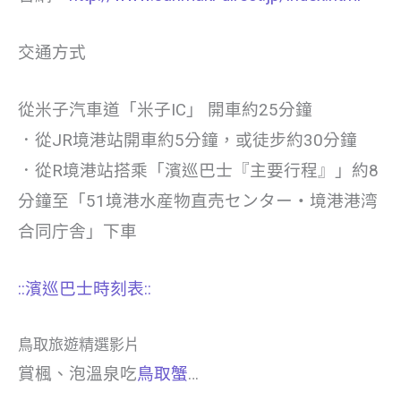
交通方式
從米子汽車道「米子IC」 開車約25分鐘
．從JR境港站開車約5分鐘，或徒步約30分鐘
．從R境港站搭乘「濱巡巴士『主要行程』」約8
分鐘至「51境港水産物直売センター・境港港湾
合同庁舎」下車
::濱巡巴士時刻表::
鳥取旅遊精選影片
賞楓、泡溫泉吃
鳥取蟹
…