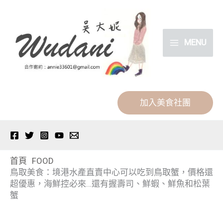
跳
分
至
類
主
MENU
要
內
容
加入美食社團
首頁
FOOD
鳥取美食：境港⽔產直賣中⼼可以吃到鳥取蟹，價格還
超優惠，海鮮控必來…還有握壽司、鮮蝦、鮮魚和松葉
蟹