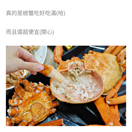
真的是螃蟹吃好吃滿(哈)
而且還超便宜(開心)