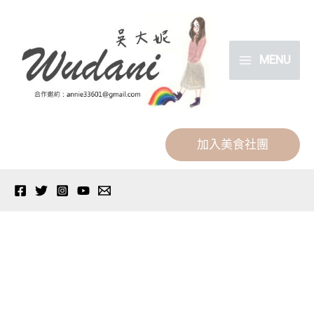
跳
分
至
類
主
MENU
要
內
容
加入美食社團