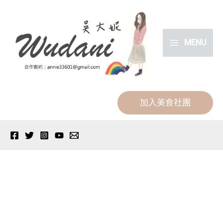
跳
分
至
類
主
MENU
要
內
容
加入美食社團