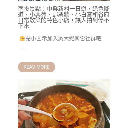
南投景點：中興新村一日遊，綠色隧
道、小興苑、郵票牆、小白宮和省府
日常散策的特色小店，讓人拍到停不
下來
點小圖示加入吳大妮其它社群吧
...
READ MORE