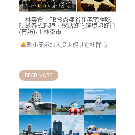
士林美食：FB食尚曼谷在老宅裡吃
時髦泰式料理，餐點好吃環境超好拍
(再訪)-士林夜市
點小圖示加入吳大妮其它社群吧
...
READ MORE