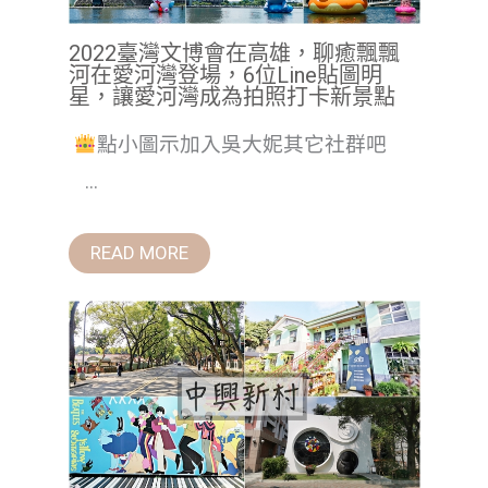
2022臺灣文博會在高雄，聊癒飄飄
河在愛河灣登場，6位Line貼圖明
星，讓愛河灣成為拍照打卡新景點
點小圖示加入吳大妮其它社群吧
...
READ MORE