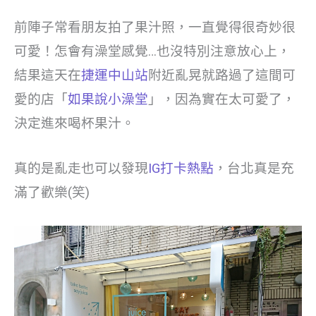
前陣子常看朋友拍了果汁照，一直覺得很奇妙很
可愛！怎會有澡堂感覺…也沒特別注意放心上，
結果這天在
捷運中山站
附近亂晃就路過了這間可
愛的店「
如果說小澡堂
」，因為實在太可愛了，
決定進來喝杯果汁。
真的是亂走也可以發現
IG打卡熱點
，台北真是充
滿了歡樂(笑)