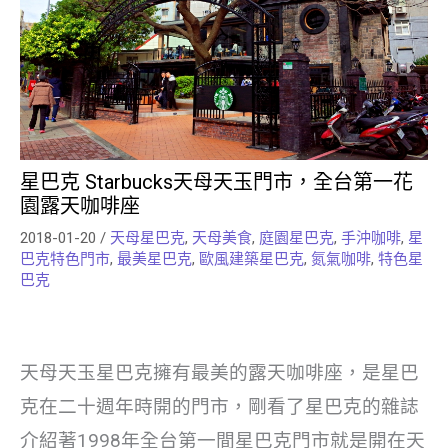
星巴克 Starbucks天母天玉門市，全台第一花
園露天咖啡座
2018-01-20
/
天母星巴克
,
天母美食
,
庭園星巴克
,
手沖咖啡
,
星
巴克特色門市
,
最美星巴克
,
歐風建築星巴克
,
氮氣咖啡
,
特色星
巴克
天母天玉星巴克擁有最美的露天咖啡座，是星巴
克在二十週年時開的門市，剛看了星巴克的雜誌
介紹著1998年全台第一間星巴克門市就是開在天