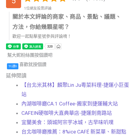
5
1位網友投票評論
關於本文評論的商家、商品、景點、議題、
方法，你給幾顆星呢？
歡迎一起點擊星號參與評論唷！
幫大妮粉絲團按個讚吧
喜歡就按個讚
TG讚0
延伸閱讀
【台北米其林】麟聚Lin Ju粵菜料理-捷運小巨蛋
站
內湖咖啡廳CA.1 Coffee-搬家到捷運輔大站
CAFEIN硬咖啡大直典華店-捷運劍南路站
宜蘭美食：頭城阿宗芋冰城，古早味叭噗
台北咖啡廳推薦：8%ice CAFÉ 新菜單、新甜點