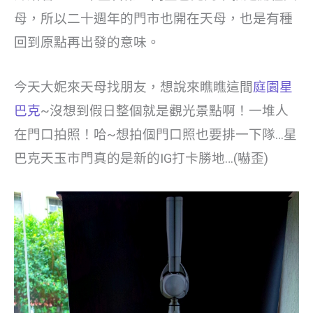
母，所以二十週年的門市也開在天母，也是有種
回到原點再出發的意味。
今天大妮來天母找朋友，想說來瞧瞧這間
庭園星
巴克
~沒想到假日整個就是觀光景點啊！一堆人
在門口拍照！哈~想拍個門口照也要排一下隊…星
巴克天玉市門真的是新的IG打卡勝地…(嚇歪)