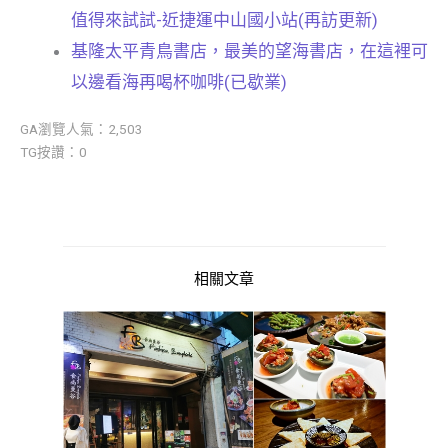
值得來試試-近捷運中山國小站(再訪更新)
基隆太平青鳥書店，最美的望海書店，在這裡可
以邊看海再喝杯咖啡(已歇業)
GA瀏覽人氣：2,503
TG按讚：0
相關文章