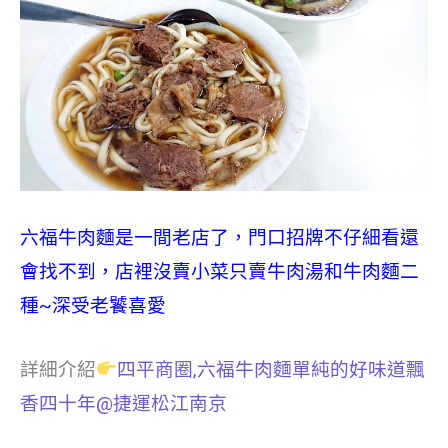
六福牛肉麵是一間老店了，門口招牌不仔細看還
會找不到，店裡沒賣小菜只賣牛肉湯和牛肉麵二
種~深受老饕喜愛
詳細介紹
四平商圈,六福牛肉麵單純的好味道飄
香四十年@捷運松江南京