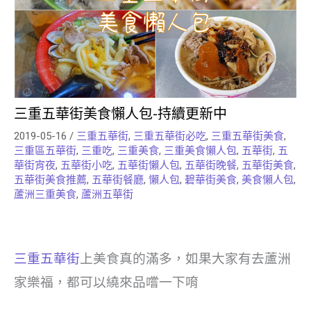
三重五華街美食懶人包-持續更新中
2019-05-16
/
三重五華街
,
三重五華街必吃
,
三重五華街美食
,
三重區五華街
,
三重吃
,
三重美食
,
三重美食懶人包
,
五華街
,
五
華街宵夜
,
五華街小吃
,
五華街懶人包
,
五華街晚餐
,
五華街美食
,
五華街美食推薦
,
五華街餐廳
,
懶人包
,
碧華街美食
,
美食懶人包
,
蘆洲三重美食
,
蘆洲五華街
三重五華街
上美食真的滿多，如果大家有去蘆洲
家樂福，都可以繞來品嚐一下唷