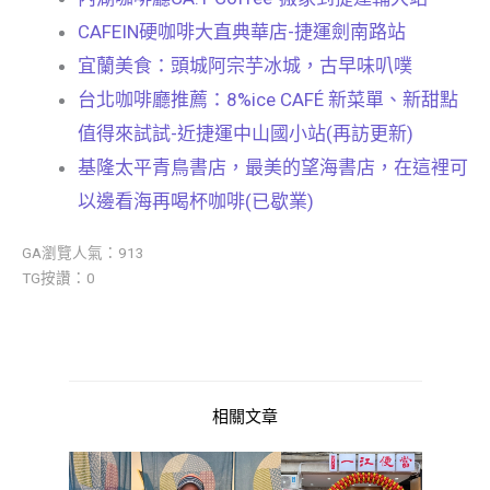
CAFEIN硬咖啡大直典華店-捷運劍南路站
宜蘭美食：頭城阿宗芋冰城，古早味叭噗
台北咖啡廳推薦：8%ice CAFÉ 新菜單、新甜點
值得來試試-近捷運中山國小站(再訪更新)
基隆太平青鳥書店，最美的望海書店，在這裡可
以邊看海再喝杯咖啡(已歇業)
GA瀏覽人氣：913
TG按讚：0
相關文章