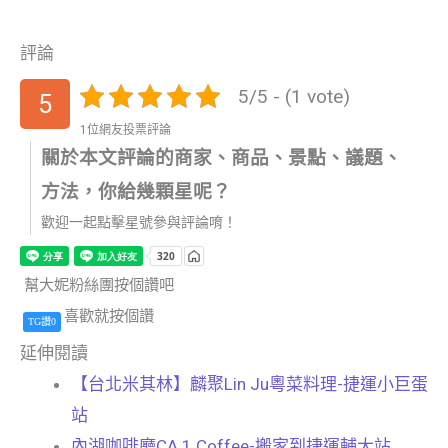
評論
5/5 - (1 vote)
5
1位網友投票評論
關於本文評論的商家、商品、景點、議題、
方法，你給幾顆星呢？
歡迎一起點擊星號參與評論唷！
幫大妮粉絲團按個讚吧
喜歡就按個讚
TG讚0
延伸閱讀
【台北米其林】麟聚Lin Ju粵菜料理-捷運小巨蛋
站
內湖咖啡廳CA.1 Coffee-搬家到捷運輔大站