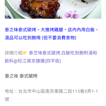
泰之味泰式碳烤，大推烤雞腿。店內內用白飯、
湯品可以吃到飽唷 (但不要浪費食物)
詳細介紹
泰芝味泰式碳烤,白飯吃到飽附湯和
飲料@松江南京捷運(四平街)
泰之味 泰式碳烤
地址：
台北市中山區南京東路二段115巷3弄1-1
號