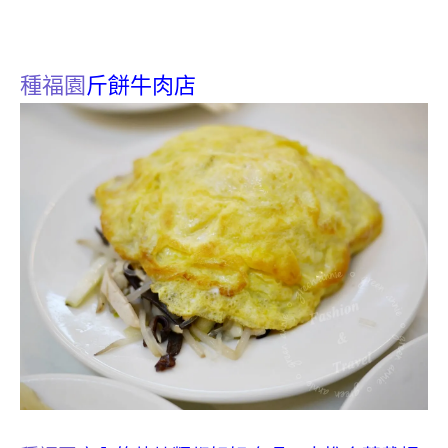
種福園
斤餅牛肉店