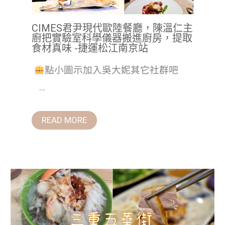
CIMES君尹現代歐陸餐廳，陳溫仁主
廚把實驗室科學儀器搬進廚房，提取
食材真味 -捷運松江南京站
點小圖示加入吳大妮其它社群吧
...
READ MORE