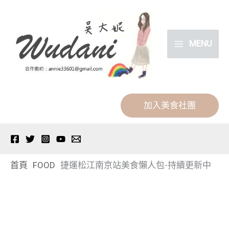
跳
分
至
類
主
MENU
要
內
容
加入美食社團
首頁
FOOD
捷運松江南京站美食懶人包-持續更新中