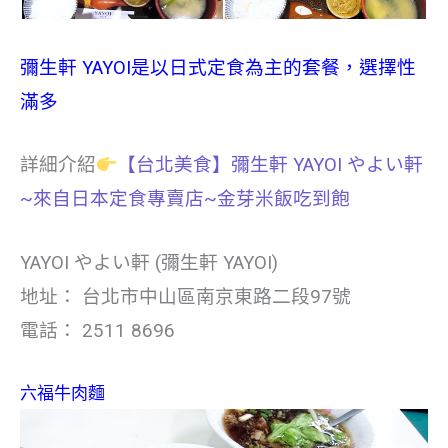
彌生軒 YAYOI是以日式定食為主的套餐，選擇性
滿多
詳細介紹
【台北美食】彌生軒 YAYOI やよい軒
~來自日本定食專賣店~金芽米飯吃到飽
YAYOI やよい軒 (彌生軒 YAYOI)
地址： 台北市中山區南京東路二段97號
電話： 2511 8696
六福牛肉麵