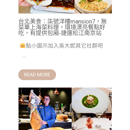
台北美食：柒號洋樓mansion7，無
菜單上海菜料理，環境漂亮餐點好
吃，有提供包廂-捷運松江南京站
點小圖示加入吳大妮其它社群吧
...
READ MORE