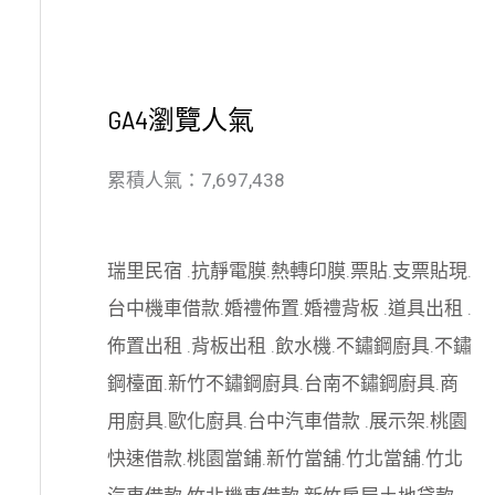
GA4瀏覽人氣
累積人氣：7,697,438
瑞里民宿
.
抗靜電膜
.
熱轉印膜
.
票貼
.
支票貼現
.
台中機車借款
.
婚禮佈置
.
婚禮背板
.
道具出租
.
佈置出租
.
背板出租
.
飲水機
.
不鏽鋼廚具
.
不鏽
鋼檯面
.
新竹不鏽鋼廚具
.
台南不鏽鋼廚具
.
商
用廚具
.
歐化廚具
.
台中汽車借款
.
展示架
.
桃園
快速借款
.
桃園當鋪
.
新竹當舖
.
竹北當舖
.
竹北