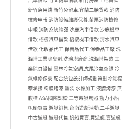
汽車借款
.
竹北機車借款
.
新竹房屋土地貸款
.
新竹急用錢
.
新竹免留車
.
宜蘭二胎貸款
.
消防
檢修申報
.
消防設備維護保養
.
苗栗消防檢修
申報
.
消防系統維護
.
沙鹿汽車借款
.
沙鹿機車
借款
.
梧棲汽車借款
.
梧棲機車借款
.
清水汽車
借款
.
化妝品代工
.
保養品代工
.
保養品工廠
.
洗
滌塔工業除臭劑
.
洗滌塔廠商
.
洗滌塔製造
.
工
業除臭設備
.
雲林冷氣空調
.
虎尾冷氣空調
.
冷
氣維修保養
.
配合統包設計師規劃策劃
冷氣標
案承接
.
粉體烤漆
.
塗裝
.
水標加工
.
液體烤漆
.
無
膜標
.
ASA國際認證
.
二等遊艇駕照
.
動力小船
帆船買賣
.
遊艇銷售
.
台南遊艇活動
.
二手遊艇
.
中古遊艇
.
遊艇代售
.
帆船買賣
.
買遊艇
.
賣遊艇