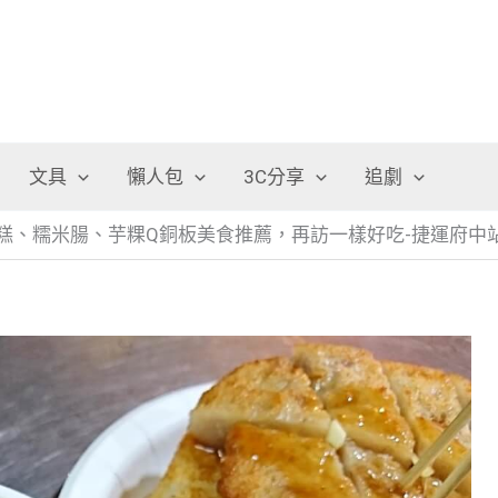
文具
懶人包
3C分享
追劇
糕、糯米腸、芋粿Q銅板美食推薦，再訪一樣好吃-捷運府中