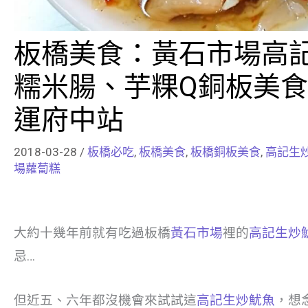
板橋美食：黃石市場高
糯米腸、芋粿Q銅板美食
運府中站
2018-03-28
/
板橋必吃
,
板橋美食
,
板橋銅板美食
,
高記生
場蘿蔔糕
大約十幾年前就有吃過板橋
黃石市場
裡的
高記生炒
忌…
但近五、六年都沒機會來試試這
高記生炒魷魚
，想