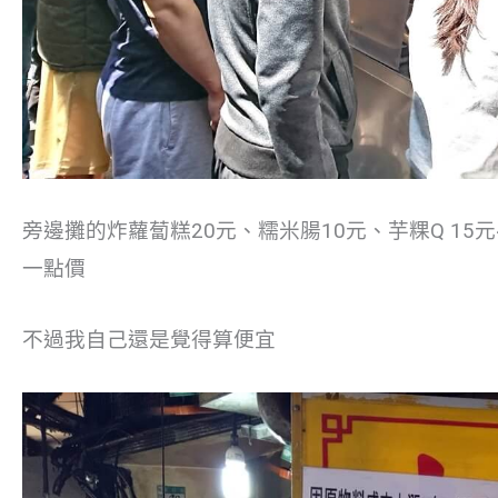
旁邊攤的炸蘿蔔糕20元、糯米腸10元、芋粿Q 1
一點價
不過我自己還是覺得算便宜