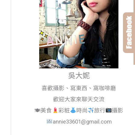
吳大妮
喜歡攝影、寫東西、窩咖啡廳
歡迎大家來聊天交流
🍽美食
彩粧
時尚
旅行
攝影
annie33601@gmail.com