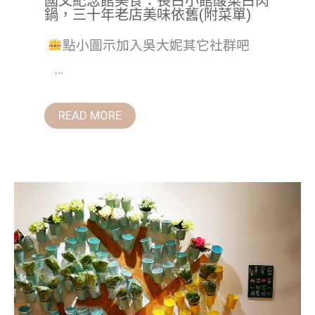
國父紀念館美食：長白小館酸菜白肉
鍋，三十年老店美味依舊(附菜單)
點小圖示加入吳大妮其它社群吧
...
READ MORE