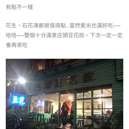
有點不一樣
花生、石花凍都很值得點…當然紫米也滿好吃~~
哈哈~~整個十分滿意庄頭豆花担，下次一定一定
會再來吃