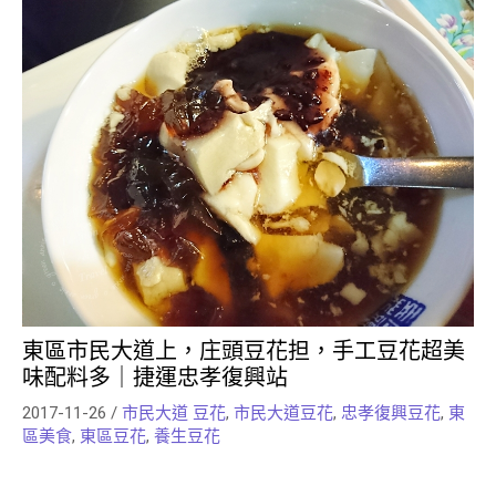
東區市民大道上，庄頭豆花担，手工豆花超美
味配料多｜捷運忠孝復興站
2017-11-26
/
市民大道 豆花
,
市民大道豆花
,
忠孝復興豆花
,
東
區美食
,
東區豆花
,
養生豆花