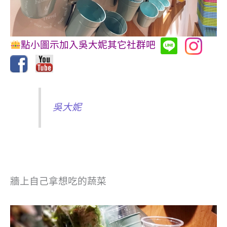
點小圖示加入吳大妮其它社群吧
吳大妮
牆上自己拿想吃的蔬菜