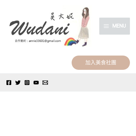
跳
分
至
類
主
MENU
要
內
容
加入美食社團