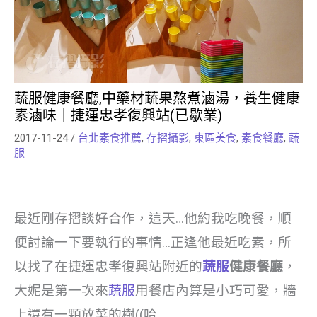
蔬服健康餐廳,中藥材蔬果熬煮滷湯，養生健康
素滷味｜捷運忠孝復興站(已歇業)
2017-11-24
/
台北素食推薦
,
存摺攝影
,
東區美食
,
素食餐廳
,
蔬
服
最近剛存摺談好合作，這天…他約我吃晚餐，順
便討論一下要執行的事情…正逢他最近吃素，所
以找了在捷運忠孝復興站附近的
蔬服
健康餐廳
，
大妮是第一次來
蔬服
用餐店內算是小巧可愛，牆
上還有一顆放菜的樹((哈