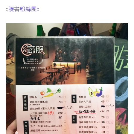
::臉書粉絲團::