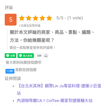
評論
5/5 - (1 vote)
5
1位網友投票評論
關於本文評論的商家、商品、景點、議題、
方法，你給幾顆星呢？
歡迎一起點擊星號參與評論唷！
幫大妮粉絲團按個讚吧
喜歡就按個讚
TG讚0
延伸閱讀
【台北米其林】麟聚Lin Ju粵菜料理-捷運小巨蛋
站
內湖咖啡廳CA.1 Coffee-搬家到捷運輔大站