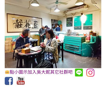
點小圖示加入吳大妮其它社群吧