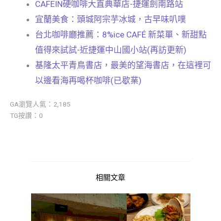
CAFEIN硬咖啡大直典華店-捷運劍南路站
宜蘭美食：頭城阿宗芋冰城，古早味叭噗
台北咖啡廳推薦：8%ice CAFÉ 新菜單、新甜點
值得來試試-近捷運中山國小站(再訪更新)
基隆太平青鳥書店，最美的望海書店，在這裡可
以邊看海再喝杯咖啡(已歇業)
GA瀏覽人氣：2,185
TG按讚：0
相關文章