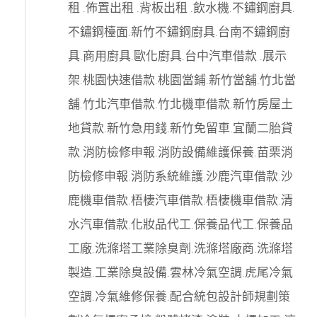
租
.
佈置出租
.
背板出租
.
飲水機
.
不鏽鋼廚具
.
不鏽鋼檯面
.
新竹不鏽鋼廚具
.
台南不鏽鋼廚
具
.
商用廚具
.
歐化廚具
.
台中汽車借款
.
展示
架
.
桃園快速借款
.
桃園當鋪
.
新竹當舖
.
竹北當
舖
.
竹北汽車借款
.
竹北機車借款
.
新竹房屋土
地貸款
.
新竹急用錢
.
新竹免留車
.
宜蘭二胎貸
款
.
消防檢修申報
.
消防設備維護保養
.
苗栗消
防檢修申報
.
消防系統維護
.
沙鹿汽車借款
.
沙
鹿機車借款
.
梧棲汽車借款
.
梧棲機車借款
.
清
水汽車借款
.
化妝品代工
.
保養品代工
.
保養品
工廠
.
洗滌塔工業除臭劑
.
洗滌塔廠商
.
洗滌塔
製造
.
工業除臭設備
.
雲林冷氣空調
.
虎尾冷氣
空調
.
冷氣維修保養
.
配合統包設計師規劃策