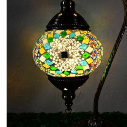
試
自
己
手
作
土
耳
其
馬
賽
克
燈，
課
程
真
的
很
有
趣
成
品
又
實
用