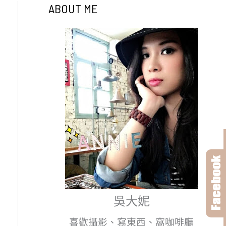
ABOUT ME
吳大妮
喜歡攝影、寫東西、窩咖啡廳