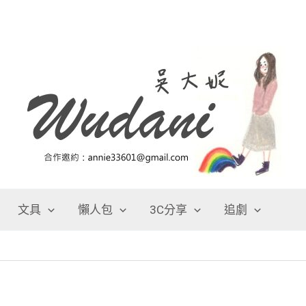
文具
懶人包
3C分享
追劇