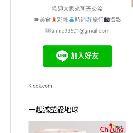
歡迎大家來聊天交流
🍽美食
彩粧
時尚
旅行
攝影
annie33601@gmail.com
Klook.com
一起減塑愛地球