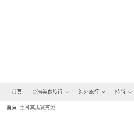
跳
至
主
要
內
容
首頁
台灣美食旅行
海外旅行
時尚
首頁
土耳其馬賽克燈