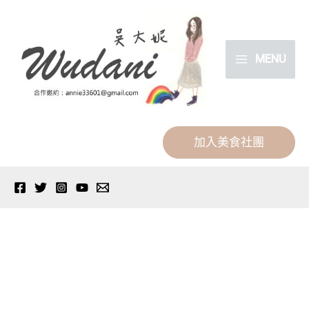
跳
分
至
類
主
MENU
要
內
容
加入美食社團