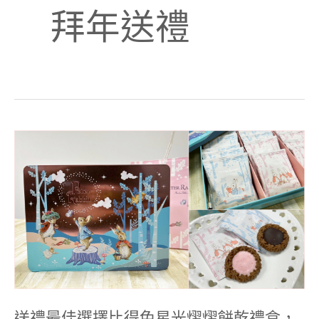
拜年送禮
送
禮
最
佳
選
擇
比
得
兔
星
光
熠
熠
餅
乾
送禮最佳選擇比得兔星光熠熠餅乾禮盒，
禮