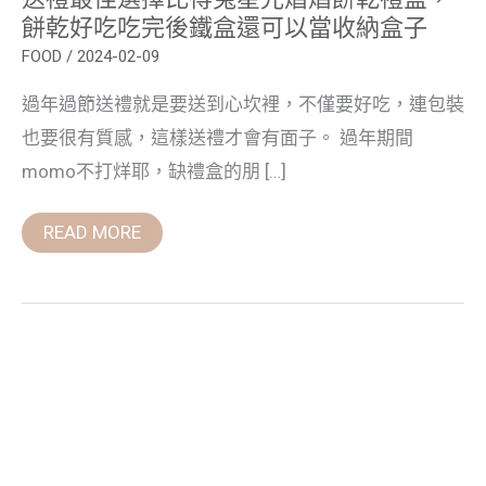
盒，
餅乾好吃吃完後鐵盒還可以當收納盒子
餅
乾
FOOD
/
2024-02-09
好
吃
過年過節送禮就是要送到心坎裡，不僅要好吃，連包裝
吃
完
也要很有質感，這樣送禮才會有面子。 過年期間
後
鐵
momo不打烊耶，缺禮盒的朋 […]
盒
還
可
READ MORE
以
當
收
納
盒
子