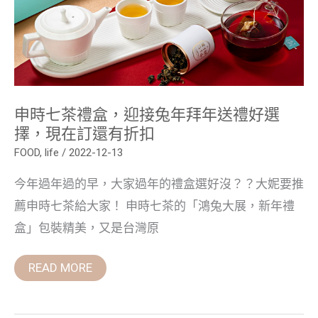
迎
接
兔
年
拜
年
送
禮
好
申時七茶禮盒，迎接兔年拜年送禮好選
選
擇，
擇，現在訂還有折扣
現
在
FOOD
,
life
/
2022-12-13
訂
還
今年過年過的早，大家過年的禮盒選好沒？？大妮要推
有
折
薦申時七茶給大家！ 申時七茶的「鴻兔大展，新年禮
扣
盒」包裝精美，又是台灣原
READ MORE