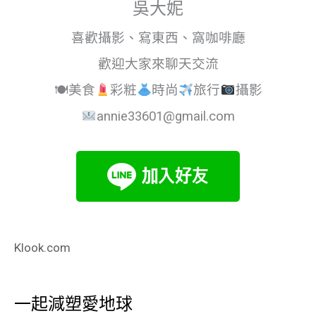
吳大妮
喜歡攝影、寫東西、窩咖啡廳
歡迎大家來聊天交流
🍽美食
彩粧
時尚
旅行
攝影
annie33601@gmail.com
Klook.com
一起減塑愛地球