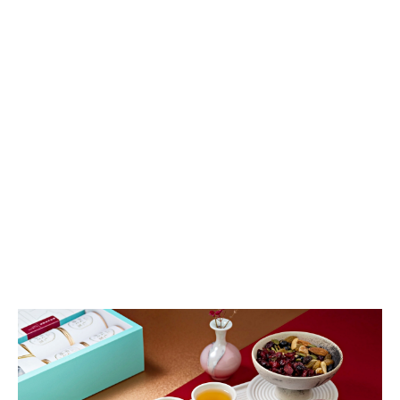
申
時
七
茶
禮
盒，