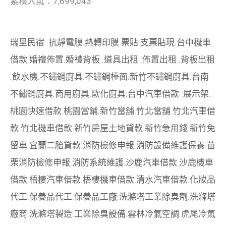
累積人氣：7,699,043
瑞里民宿
.
抗靜電膜
.
熱轉印膜
.
票貼
.
支票貼現
.
台中機車
借款
.
婚禮佈置
.
婚禮背板
.
道具出租
.
佈置出租
.
背板出租
.
飲水機
.
不鏽鋼廚具
.
不鏽鋼檯面
.
新竹不鏽鋼廚具
.
台南
不鏽鋼廚具
.
商用廚具
.
歐化廚具
.
台中汽車借款
.
展示架
.
桃園快速借款
.
桃園當鋪
.
新竹當舖
.
竹北當舖
.
竹北汽車借
款
.
竹北機車借款
.
新竹房屋土地貸款
.
新竹急用錢
.
新竹免
留車
.
宜蘭二胎貸款
.
消防檢修申報
.
消防設備維護保養
.
苗
栗消防檢修申報
.
消防系統維護
.
沙鹿汽車借款
.
沙鹿機車
借款
.
梧棲汽車借款
.
梧棲機車借款
.
清水汽車借款
.
化妝品
代工
.
保養品代工
.
保養品工廠
.
洗滌塔工業除臭劑
.
洗滌塔
廠商
.
洗滌塔製造
.
工業除臭設備
.
雲林冷氣空調
.
虎尾冷氣