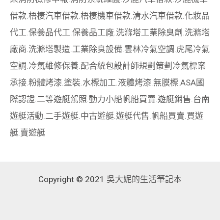
借款
.
梧棲汽車借款
.
梧棲機車借款
.
清水汽車借款
.
化妝品
代工
.
保養品代工
.
保養品工廠
.
洗滌塔工業除臭劑
.
洗滌塔
廠商
.
洗滌塔製造
.
工業除臭設備
.
雲林冷氣空調
.
虎尾冷氣
空調
.
冷氣維修保養
.
配合統包設計師規劃策劃
冷氣標案
承接
.
粉體烤漆
.
塗裝
.
水標加工
.
液體烤漆
.
無膜標
.
ASA國
際認證
.
二等遊艇駕照
.
動力小船
帆船買賣
.
遊艇銷售
.
台南
遊艇活動
.
二手遊艇
.
中古遊艇
.
遊艇代售
.
帆船買賣
.
買遊
艇
.
賣遊艇
Copyright © 2021
吳大妮的生活筆記本