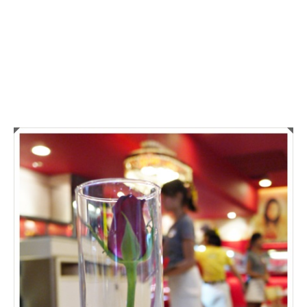
曼
谷
處
處
可
見
SWENSENS
雙
聖
冰
淇
淋