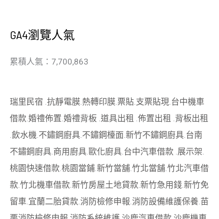
GA4瀏覽人氣
累積人氣：7,700,863
瑞里民宿
.
抗靜電膜
.
熱轉印膜
.
票貼
.
支票貼現
.
台中機車
借款
.
婚禮佈置
.
婚禮背板
.
道具出租
.
佈置出租
.
背板出租
.
飲水機
.
不鏽鋼廚具
.
不鏽鋼檯面
.
新竹不鏽鋼廚具
.
台南
不鏽鋼廚具
.
商用廚具
.
歐化廚具
.
台中汽車借款
.
展示架
.
桃園快速借款
.
桃園當鋪
.
新竹當舖
.
竹北當舖
.
竹北汽車借
款
.
竹北機車借款
.
新竹房屋土地貸款
.
新竹急用錢
.
新竹免
留車
.
宜蘭二胎貸款
.
消防檢修申報
.
消防設備維護保養
.
苗
栗消防檢修申報
.
消防系統維護
.
沙鹿汽車借款
.
沙鹿機車