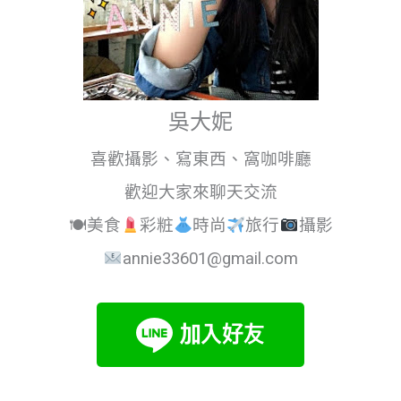
吳大妮
喜歡攝影、寫東西、窩咖啡廳
歡迎大家來聊天交流
🍽美食
彩粧
時尚
旅行
攝影
annie33601@gmail.com