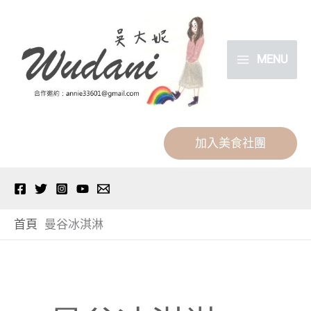
跳
分
至
類
主
MENU
要
內
容
加入美食社團
首頁
曼谷冰淇淋