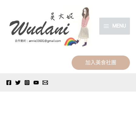
跳
分
至
類
主
MENU
要
內
容
加入美食社團