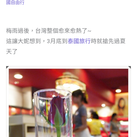
國自由行
梅雨過後，台灣整個愈來愈熱了~
這讓大妮想到，3月底到
泰國旅行
時就搶先過夏
天了