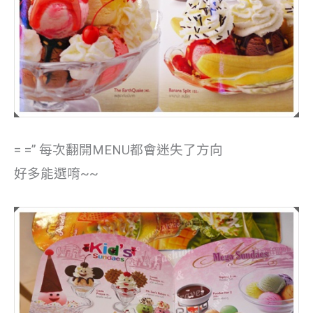
= =” 每次翻開MENU都會迷失了方向
好多能選唷~~