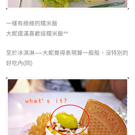
一樣有綠綠的糯米飯
大妮還滿喜歡這糯米飯^^
至於冰淇淋~~大妮覺得表現算一般般，沒特別的
好吃內(冏)