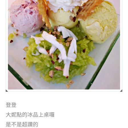
登登
大妮點的冰品上桌囉
是不是超讚的