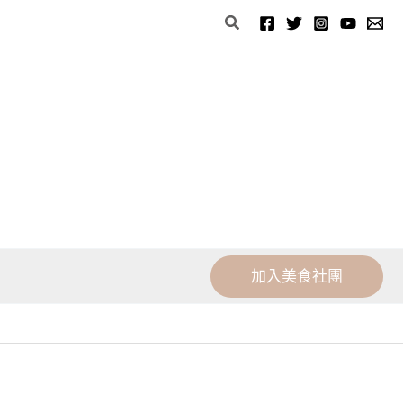
分
搜
類
尋
加入美食社團