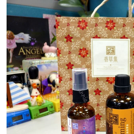
草
集,
辦
公
室、
居
家
必
備
療
癒
舒
壓
香
氛
精
油