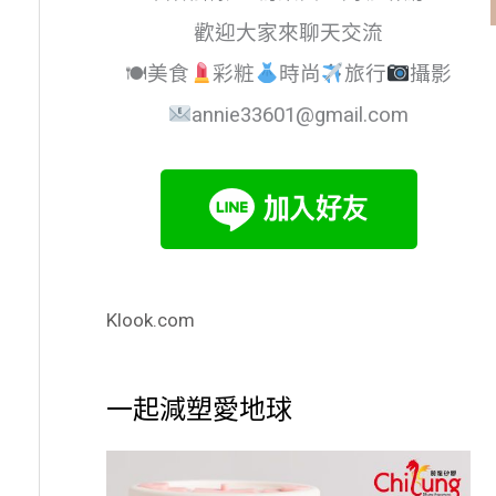
歡迎大家來聊天交流
🍽美食
彩粧
時尚
旅行
攝影
annie33601@gmail.com
Klook.com
一起減塑愛地球