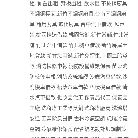
租
.
佈置出租
.
背板出租
.
飲水機
.
不鏽鋼廚具
.
不鏽鋼檯面
.
新竹不鏽鋼廚具
.
台南不鏽鋼廚
具
.
商用廚具
.
歐化廚具
.
台中汽車借款
.
展示
架
.
桃園快速借款
.
桃園當鋪
.
新竹當舖
.
竹北當
舖
.
竹北汽車借款
.
竹北機車借款
.
新竹房屋土
地貸款
.
新竹急用錢
.
新竹免留車
.
宜蘭二胎貸
款
.
消防檢修申報
.
消防設備維護保養
.
苗栗消
防檢修申報
.
消防系統維護
.
沙鹿汽車借款
.
沙
鹿機車借款
.
梧棲汽車借款
.
梧棲機車借款
.
清
水汽車借款
.
化妝品代工
.
保養品代工
.
保養品
工廠
.
洗滌塔工業除臭劑
.
洗滌塔廠商
.
洗滌塔
製造
.
工業除臭設備
.
雲林冷氣空調
.
虎尾冷氣
空調
.
冷氣維修保養
.
配合統包設計師規劃策