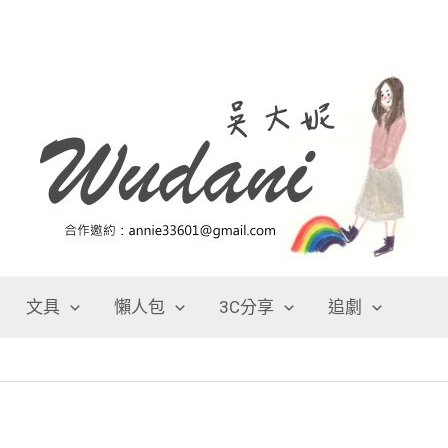
文具
懶人包
3C分享
追劇