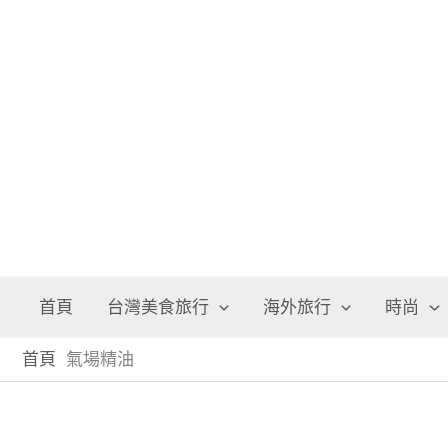
跳
至
主
要
內
容
首頁
台灣美食旅行
海外旅行
時尚
首頁
氣場精油