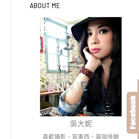
ABOUT ME
吳大妮
喜歡攝影、寫東西、窩咖啡廳