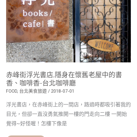
店,
隱
身
在
懷
舊
老
屋
中
的
書
香、
咖
啡
赤峰街浮光書店,隱身在懷舊老屋中的書
香-
台
香、咖啡香-台北咖啡廳
北
咖
FOOD
,
台北美食旅遊
/
2018-07-01
啡
廳
浮光書店，在赤峰街上的一間店，路過時都吸引著我的
目光，但卻一直沒勇氣推開一樓的門走向二樓 一開始
覺得~好怪喔！怎樓下像是