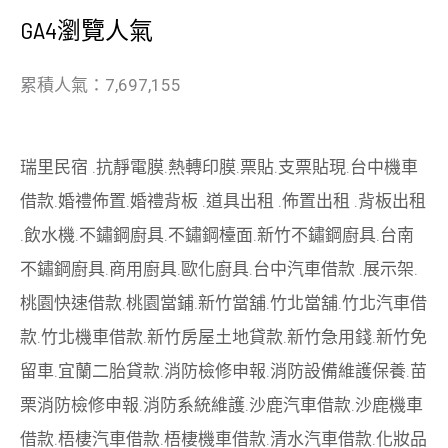
GA4瀏覽人氣
累積人氣：7,697,155
瑞里民宿
.
抗靜電膜
.
熱轉印膜
.
票貼
.
支票貼現
.
台中機車
借款
.
婚禮佈置
.
婚禮背板
.
道具出租
.
佈置出租
.
背板出租
.
飲水機
.
不鏽鋼廚具
.
不鏽鋼檯面
.
新竹不鏽鋼廚具
.
台南
不鏽鋼廚具
.
商用廚具
.
歐化廚具
.
台中汽車借款
.
展示架
.
桃園快速借款
.
桃園當鋪
.
新竹當舖
.
竹北當舖
.
竹北汽車借
款
.
竹北機車借款
.
新竹房屋土地貸款
.
新竹急用錢
.
新竹免
留車
.
宜蘭二胎貸款
.
消防檢修申報
.
消防設備維護保養
.
苗
栗消防檢修申報
.
消防系統維護
.
沙鹿汽車借款
.
沙鹿機車
借款
.
梧棲汽車借款
.
梧棲機車借款
.
清水汽車借款
.
化妝品