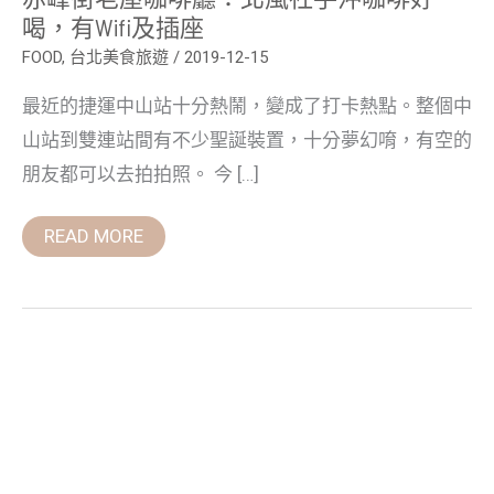
喝，
喝，有wifi及插座
有
wifi
FOOD
,
台北美食旅遊
/
2019-12-15
及
插
最近的捷運中山站十分熱鬧，變成了打卡熱點。整個中
座
山站到雙連站間有不少聖誕裝置，十分夢幻唷，有空的
朋友都可以去拍拍照。 今 […]
READ MORE