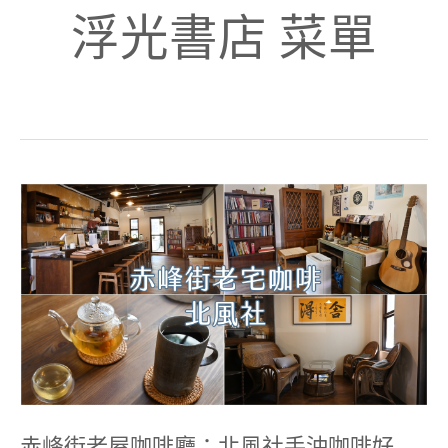
浮光書店 菜單
赤
峰
街
老
屋
咖
啡
廳：
北
風
社
手
沖
咖
啡
赤峰街老屋咖啡廳：北風社手沖咖啡好
好