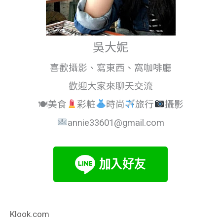
吳大妮
喜歡攝影、寫東西、窩咖啡廳
歡迎大家來聊天交流
🍽美食
彩粧
時尚
旅行
攝影
annie33601@gmail.com
Klook.com