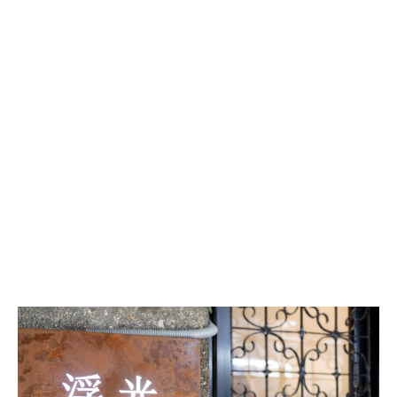
赤
峰
街
浮
光
書