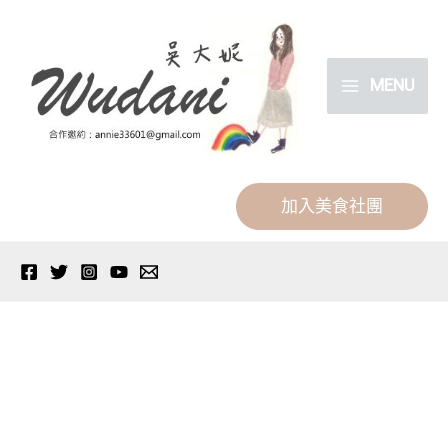
跳
分
至
類
主
MENU
要
內
容
加入美食社團