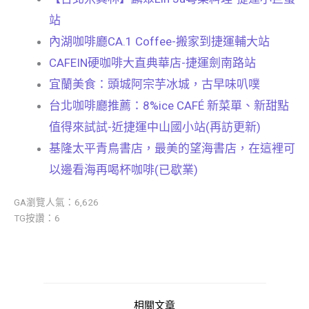
站
內湖咖啡廳CA.1 Coffee-搬家到捷運輔大站
CAFEIN硬咖啡大直典華店-捷運劍南路站
宜蘭美食：頭城阿宗芋冰城，古早味叭噗
台北咖啡廳推薦：8%ice CAFÉ 新菜單、新甜點
值得來試試-近捷運中山國小站(再訪更新)
基隆太平青鳥書店，最美的望海書店，在這裡可
以邊看海再喝杯咖啡(已歇業)
GA瀏覽人氣：6,626
TG按讚：6
相關文章