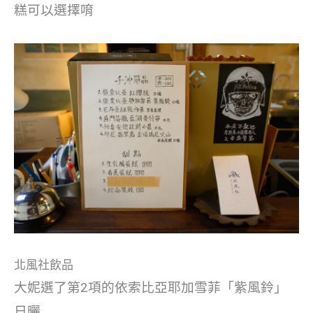
糕可以選擇唷
北風社飲品
大妮選了第2項的依索比亞耶加雪菲「紫風鈴」
日曬