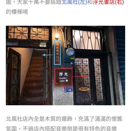
圖，大家千萬不要搞錯
北風社(左)
和
浮光書店(右)
的樓梯唷
北風社店內全是木質的擺飾，充滿了滿滿的懷舊
氛圍，不過店內搭配音樂倒是很有特色的音樂