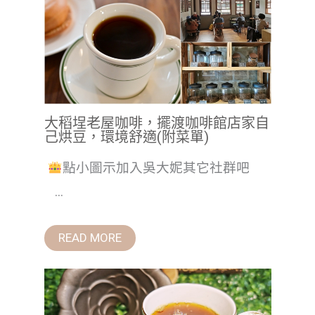
大稻埕老屋咖啡，擺渡咖啡館店家自
己烘豆，環境舒適(附菜單)
點小圖示加入吳大妮其它社群吧
...
READ MORE