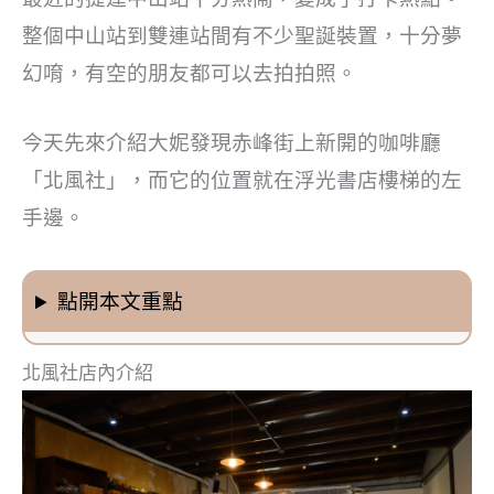
整個中山站到雙連站間有不少聖誕裝置，十分夢
幻唷，有空的朋友都可以去拍拍照。
今天先來介紹大妮發現赤峰街上新開的咖啡廳
「北風社」，而它的位置就在浮光書店樓梯的左
手邊。
點開本文重點
北風社店內介紹