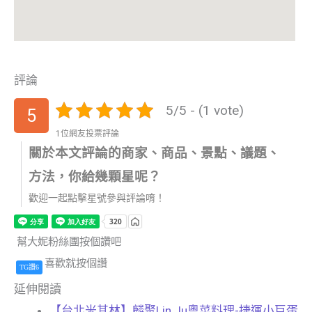
評論
5/5 - (1 vote)
5
1位網友投票評論
關於本文評論的商家、商品、景點、議題、
方法，你給幾顆星呢？
歡迎一起點擊星號參與評論唷！
幫大妮粉絲團按個讚吧
喜歡就按個讚
TG讚6
延伸閱讀
【台北米其林】麟聚Lin Ju粵菜料理-捷運小巨蛋