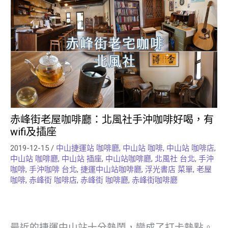
赤峰街老屋咖啡廳：北風社手沖咖啡好喝，有
wifi及插座
2019-12-15
/
中山捷運站 咖啡廳
,
中山站 咖啡
,
中山站 咖啡店
,
中山站 咖啡廳
,
中山站 插座
,
中山站咖啡廳
,
北風社 台北
,
手沖
咖啡
,
手沖咖啡 台北
,
捷運中山站咖啡廳
,
浮光書店 菜單
,
老屋
咖啡
,
赤峰街 咖啡店
,
赤峰街 咖啡廳
,
赤峰街咖啡廳
最近的捷運中山站十分熱鬧，變成了打卡熱點。