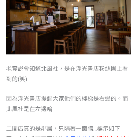
老實說會知道北風社，是在浮光書店粉絲團上看
到的(笑)
因為浮光書店提醒大家他們的樓梯是右邊的。而
北風社是在左邊唷
二間店真的是鄰居，只隔著一面牆…標示如下