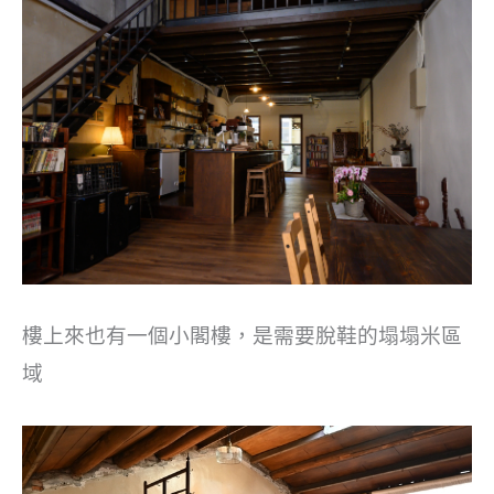
樓上來也有一個小閣樓，是需要脫鞋的塌塌米區
域