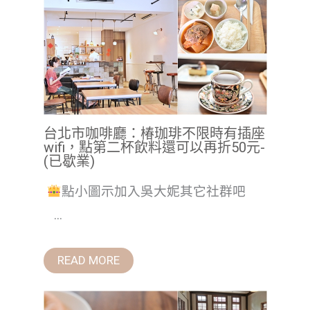
台北市咖啡廳：椿珈琲不限時有插座
wifi，點第二杯飲料還可以再折50元-
(已歇業)
點小圖示加入吳大妮其它社群吧
...
READ MORE