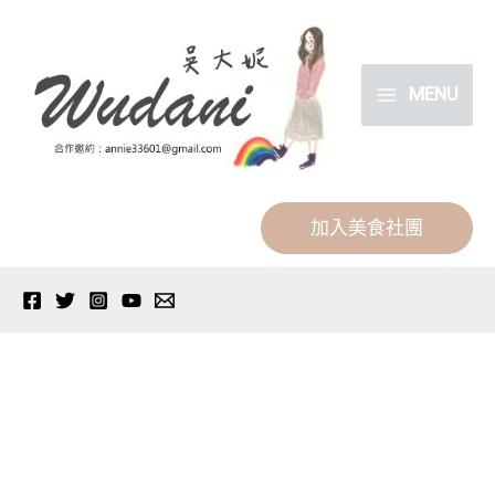
跳
分
至
類
主
MENU
要
內
容
加入美食社團