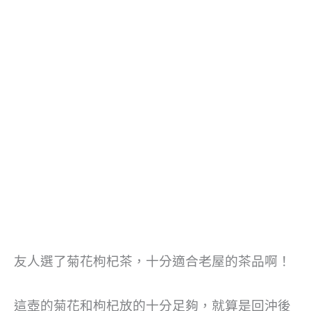
友人選了菊花枸杞茶，十分適合老屋的茶品啊！
這壺的菊花和枸杞放的十分足夠，就算是回沖後