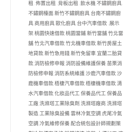
租
.
佈置出租
.
背板出租
.
飲水機
.
不鏽鋼廚具
.
不鏽鋼檯面
.
新竹不鏽鋼廚具
.
台南不鏽鋼廚
具
.
商用廚具
.
歐化廚具
.
台中汽車借款
.
展示
架
.
桃園快速借款
.
桃園當鋪
.
新竹當舖
.
竹北當
舖
.
竹北汽車借款
.
竹北機車借款
.
新竹房屋土
地貸款
.
新竹急用錢
.
新竹免留車
.
宜蘭二胎貸
款
.
消防檢修申報
.
消防設備維護保養
.
苗栗消
防檢修申報
.
消防系統維護
.
沙鹿汽車借款
.
沙
鹿機車借款
.
梧棲汽車借款
.
梧棲機車借款
.
清
水汽車借款
.
化妝品代工
.
保養品代工
.
保養品
工廠
.
洗滌塔工業除臭劑
.
洗滌塔廠商
.
洗滌塔
製造
.
工業除臭設備
.
雲林冷氣空調
.
虎尾冷氣
空調
.
冷氣維修保養
.
配合統包設計師規劃策