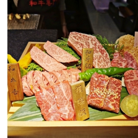
亭
燒
肉
和
牛
極
緻
料
理，
高
級
和
牛
料
理
還
有
專
人
服
務
不
用
自
己
動