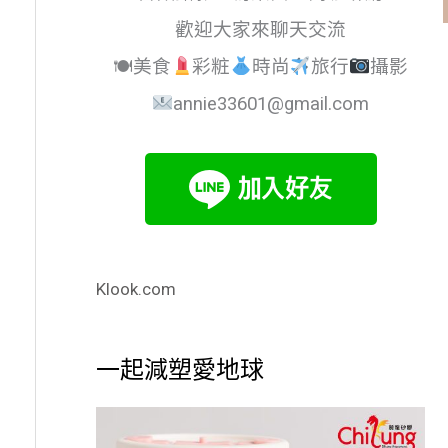
歡迎大家來聊天交流
🍽美食
彩粧
時尚
旅行
攝影
annie33601@gmail.com
Klook.com
一起減塑愛地球