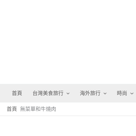
跳
至
主
要
內
容
首頁
台灣美食旅行
海外旅行
時尚
首頁
無菜單和牛燒肉