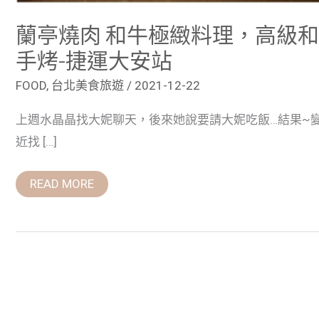
手
烤-
蘭亭燒肉 和牛極緻料理，高級
捷
運
大
手烤-捷運大安站
安
站
FOOD
,
台北美食旅遊
/
2021-12-22
上週水晶晶找大妮聊天，後來她說要請大妮吃飯…結果~變
近找 […]
READ MORE