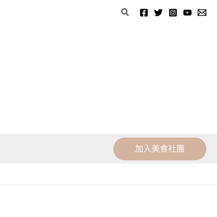
分
搜
類
尋
加入美食社團