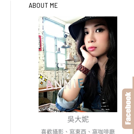
ABOUT ME
吳大妮
喜歡攝影、寫東西、窩咖啡廳