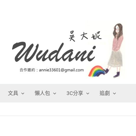
文具
懶人包
3C分享
追劇