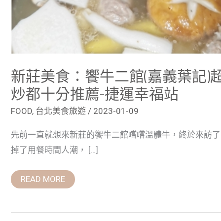
火
鍋
和
熱
炒
都
十
分
新莊美食：饗牛二館(嘉義葉記
推
薦-
捷
炒都十分推薦-捷運幸福站
運
幸
FOOD
,
台北美食旅遊
/
2023-01-09
福
站
先前一直就想來新莊的饗牛二館嚐嚐溫體牛，終於來訪了
掉了用餐時間人潮， […]
READ MORE