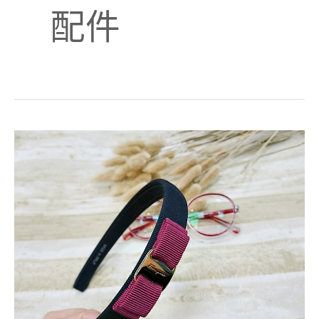
配件
時
尚
配
件
alain
mikli
義
大
利
手
工
眼
鏡、
Salvatore
Ferragamo
精