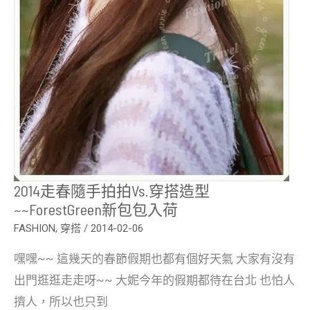
2014走春隨手拍拍vs.穿搭造型
~~ForestGreen新包包入荷
FASHION
,
穿搭
/
2014-02-06
嘿嘿~~ 這幾天的春節假期也都有個好天氣 大家有沒有
出門逛逛走走呀~~ 大妮今年的假期都待在台北 也怕人
擠人，所以也只到