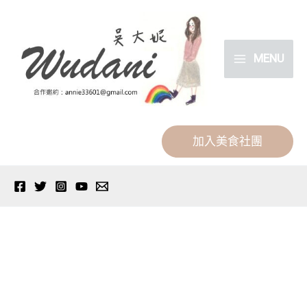
跳
分
至
類
主
MENU
要
內
容
加入美食社團