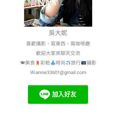
吳大妮
喜歡攝影、寫東西、窩咖啡廳
歡迎大家來聊天交流
🍽美食
彩粧
時尚
旅行
攝影
annie33601@gmail.com