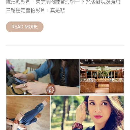
Italy
鏡拍的影片，就手癢的練習剪輯一下 然後發現沒有用
的
三軸穩定器拍影片，真是悲
Mad
READ MORE
【時
尚
配
件。
手
錶】
Freedom&Seed
日
本
手
工
高
級
木
製