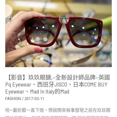
玖
眼
鏡,~
全
新
設
計
師
品
牌
~
英
國
pq
Eyewear、
西
班
【影音】玖玖眼鏡,~全新設計師品牌~英國
牙
JISCO、
Pq Eyewear、西班牙JISCO、日本COME BUY
日
Eyewear、Mad In Italy的Mad
本
COME
FASHION
/
2017-03-11
BUY
eyewear、
Mad
哈~最近都一直下雨，想說閒來無事發現之前在玖玖眼
in