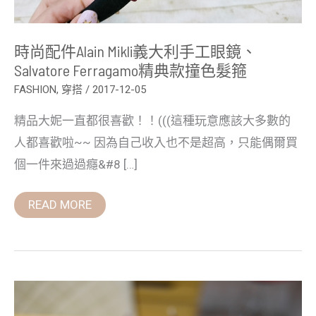
典
款
撞
色
時尚配件alain Mikli義大利手工眼鏡、
髮
Salvatore Ferragamo精典款撞色髮箍
箍
FASHION
,
穿搭
/
2017-12-05
精品大妮一直都很喜歡！！(((這種玩意應該大多數的
人都喜歡啦~~ 因為自己收入也不是超高，只能偶爾買
個一件來過過癮&#8 […]
READ MORE
【影
音】
玖