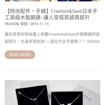
腕
錶
【時尚配件。手錶】Freedom&Seed日本手
~
讓
工高級木製腕錶~讓人穿搭質感再提升
人
穿
FASHION
,
穿搭
/
2016-11-15
搭
質
最近很常在粉絲團上放戴Freedom&Seed木製腕錶的這
感
再
組照片，也滿多朋友說~~是在代言手錶嗎？？ XDDDD
提
升
READ MORE
【飾
品】
Mbox
飾
品-
施