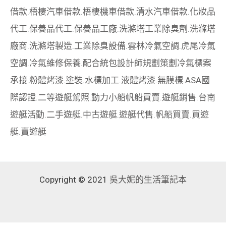
借款
.
梧棲汽車借款
.
梧棲機車借款
.
清水汽車借款
.
化妝品
代工
.
保養品代工
.
保養品工廠
.
洗滌塔工業除臭劑
.
洗滌塔
廠商
.
洗滌塔製造
.
工業除臭設備
.
雲林冷氣空調
.
虎尾冷氣
空調
.
冷氣維修保養
.
配合統包設計師規劃策劃
冷氣標案
承接
.
粉體烤漆
.
塗裝
.
水標加工
.
液體烤漆
.
無膜標
.
ASA國
際認證
.
二等遊艇駕照
.
動力小船
帆船買賣
.
遊艇銷售
.
台南
遊艇活動
.
二手遊艇
.
中古遊艇
.
遊艇代售
.
帆船買賣
.
買遊
艇
.
賣遊艇
Copyright © 2021
吳大妮的生活筆記本