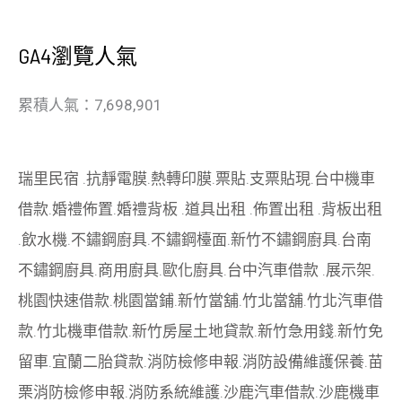
GA4瀏覽人氣
累積人氣：7,698,901
瑞里民宿
.
抗靜電膜
.
熱轉印膜
.
票貼
.
支票貼現
.
台中機車
借款
.
婚禮佈置
.
婚禮背板
.
道具出租
.
佈置出租
.
背板出租
.
飲水機
.
不鏽鋼廚具
.
不鏽鋼檯面
.
新竹不鏽鋼廚具
.
台南
不鏽鋼廚具
.
商用廚具
.
歐化廚具
.
台中汽車借款
.
展示架
.
桃園快速借款
.
桃園當鋪
.
新竹當舖
.
竹北當舖
.
竹北汽車借
款
.
竹北機車借款
.
新竹房屋土地貸款
.
新竹急用錢
.
新竹免
留車
.
宜蘭二胎貸款
.
消防檢修申報
.
消防設備維護保養
.
苗
栗消防檢修申報
.
消防系統維護
.
沙鹿汽車借款
.
沙鹿機車