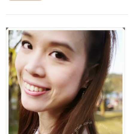
2014
走
春
隨
手
拍
拍
vs.
穿
搭
造
型
~~ForestGreen
新
包
包
入
荷