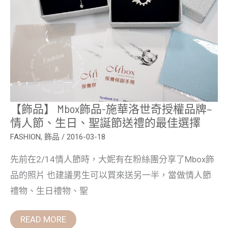
華
洛
世
奇
授
權
品
牌
~
情
人
節、
生
【飾品】 Mbox飾品-施華洛世奇授權品牌~
日、
情人節、生日、聖誕節送禮的最佳選擇
聖
誕
FASHION
,
飾品
/
2016-03-18
節
送
禮
先前在2/14情人節時，大妮有在粉絲團分享了Mbox飾
的
最
品的照片 也建議男生可以買來送另一半，當做情人節
佳
禮物、生日禮物、聖
選
擇
READ MORE