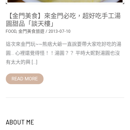
甜
品
【金門美食】來金門必吃，超好吃手工湯
「談
天
圓甜品「談天樓」
樓」
FOOD
,
金門美食旅遊
/
2013-07-10
這次來金門玩~~熊痞大爺一直說要帶大家吃好吃的湯
圓… 心裡還覺得怪！！湯圓？？ 平時大妮對湯圓也沒
有太大的興 […]
READ MORE
ABOUT ME