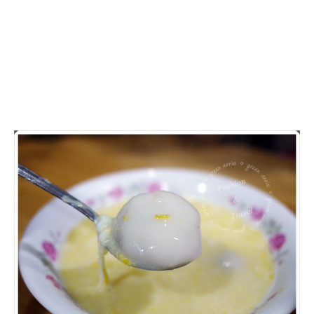
【金
門
美
食】
來
金
門
必
吃，
超
好
吃
手
工
湯
圓