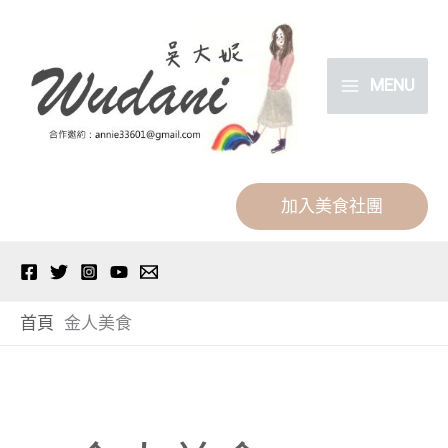
跳
分
至
類
主
MENU
要
內
容
加入美食社團
首頁
金人美食