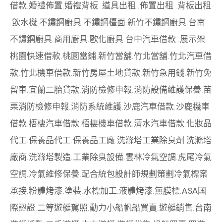
借款
.
婚禮佈置
.
婚禮背板
.
道具出租
.
佈置出租
.
背板出租
.
飲水機
.
不鏽鋼廚具
.
不鏽鋼檯面
.
新竹不鏽鋼廚具
.
台南
不鏽鋼廚具
.
商用廚具
.
歐化廚具
.
台中汽車借款
.
展示架
.
桃園快速借款
.
桃園當鋪
.
新竹當舖
.
竹北當舖
.
竹北汽車借
款
.
竹北機車借款
.
新竹房屋土地貸款
.
新竹急用錢
.
新竹免
留車
.
宜蘭二胎貸款
.
消防檢修申報
.
消防設備維護保養
.
苗
栗消防檢修申報
.
消防系統維護
.
沙鹿汽車借款
.
沙鹿機車
借款
.
梧棲汽車借款
.
梧棲機車借款
.
清水汽車借款
.
化妝品
代工
.
保養品代工
.
保養品工廠
.
洗滌塔工業除臭劑
.
洗滌塔
廠商
.
洗滌塔製造
.
工業除臭設備
.
雲林冷氣空調
.
虎尾冷氣
空調
.
冷氣維修保養
.
配合統包設計師規劃策劃
冷氣標案
承接
.
粉體烤漆
.
塗裝
.
水標加工
.
液體烤漆
.
無膜標
.
ASA國
際認證
.
二等遊艇駕照
.
動力小船
帆船買賣
.
遊艇銷售
.
台南