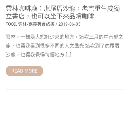
立
雲林咖啡廳：虎尾厝沙龍，老宅重生成獨
書
店，
立書店，也可以坐下來品嚐咖啡
也
可
FOOD
,
雲林/嘉義美食旅遊
/
2019-06-05
以
坐
雲林，一樣是大妮好少來的地方，這次三月的中南部之
下
來
旅，也讓我看到很多不同的人文風光 這次到了虎尾厝
品
嚐
沙龍，也讓我覺得每個地方 […]
咖
啡
READ MORE