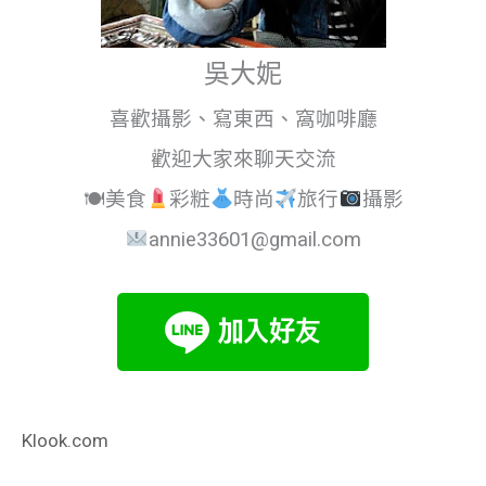
吳大妮
喜歡攝影、寫東西、窩咖啡廳
歡迎大家來聊天交流
🍽美食
彩粧
時尚
旅行
攝影
annie33601@gmail.com
Klook.com