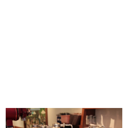
巴
登
咖
啡,