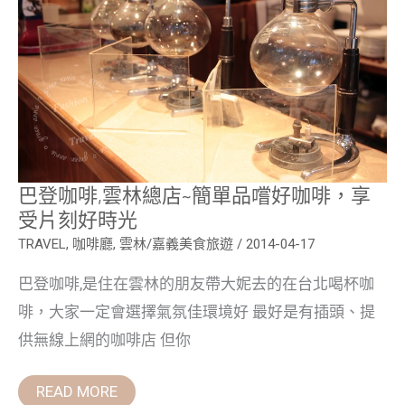
雲
林
總
店
~
簡
單
品
嚐
好
咖
啡，
享
巴登咖啡,雲林總店~簡單品嚐好咖啡，享
受
受片刻好時光
片
刻
TRAVEL
,
咖啡廳
,
雲林/嘉義美食旅遊
/
2014-04-17
好
時
光
巴登咖啡,是住在雲林的朋友帶大妮去的在台北喝杯咖
啡，大家一定會選擇氣氛佳環境好 最好是有插頭、提
供無線上網的咖啡店 但你
READ MORE