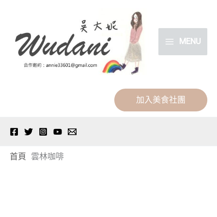
跳
分
至
類
主
MENU
要
內
容
加入美食社團
首頁
雲林咖啡