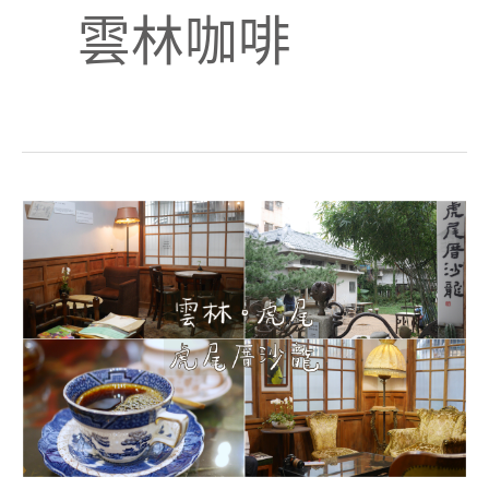
雲林咖啡
雲
林
咖
啡
廳：
虎
尾
厝
沙
龍，
老
宅
重
生
成
獨