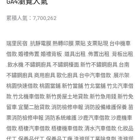
GA4瀏覽人氣
累積人氣：7,700,262
瑞里民宿
.
抗靜電膜
.
熱轉印膜
.
票貼
.
支票貼現
.
台中機車
借款
.
婚禮佈置
.
婚禮背板
.
道具出租
.
佈置出租
.
背板出租
.
飲水機
.
不鏽鋼廚具
.
不鏽鋼檯面
.
新竹不鏽鋼廚具
.
台南
不鏽鋼廚具
.
商用廚具
.
歐化廚具
.
台中汽車借款
.
展示架
.
桃園快速借款
.
桃園當鋪
.
新竹當舖
.
竹北當舖
.
竹北汽車借
款
.
竹北機車借款
.
新竹房屋土地貸款
.
新竹急用錢
.
新竹免
留車
.
宜蘭二胎貸款
.
消防檢修申報
.
消防設備維護保養
.
苗
栗消防檢修申報
.
消防系統維護
.
沙鹿汽車借款
.
沙鹿機車
借款
.
梧棲汽車借款
.
梧棲機車借款
.
清水汽車借款
.
化妝品
代工
.
保養品代工
.
保養品工廠
.
洗滌塔工業除臭劑
.
洗滌塔