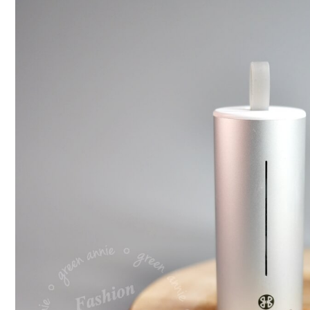
箱】
MEES
Fit1
真
無
線
藍
牙
耳
機，
價
位
親
民、
開
車
必
備
的
無
線
藍
牙
耳
機