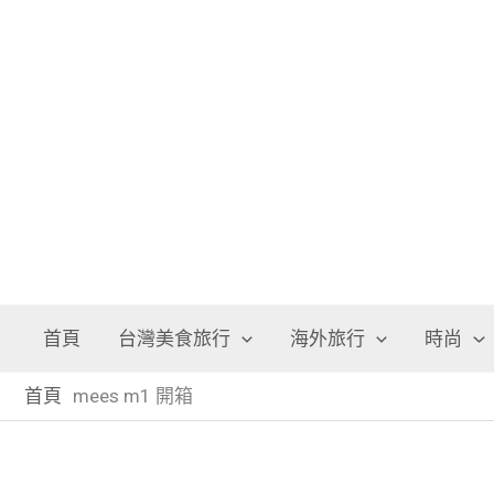
跳
至
主
要
內
容
首頁
台灣美食旅行
海外旅行
時尚
首頁
mees m1 開箱