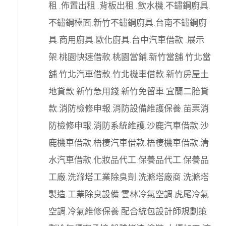
租
.
佈置出租
.
背板出租
.
飲水機
.
不鏽鋼廚具
.
不鏽鋼檯面
.
新竹不鏽鋼廚具
.
台南不鏽鋼廚
具
.
商用廚具
.
歐化廚具
.
台中汽車借款
.
展示
架
.
桃園快速借款
.
桃園當鋪
.
新竹當舖
.
竹北當
舖
.
竹北汽車借款
.
竹北機車借款
.
新竹房屋土
地貸款
.
新竹急用錢
.
新竹免留車
.
宜蘭二胎貸
款
.
消防檢修申報
.
消防設備維護保養
.
苗栗消
防檢修申報
.
消防系統維護
.
沙鹿汽車借款
.
沙
鹿機車借款
.
梧棲汽車借款
.
梧棲機車借款
.
清
水汽車借款
.
化妝品代工
.
保養品代工
.
保養品
工廠
.
洗滌塔工業除臭劑
.
洗滌塔廠商
.
洗滌塔
製造
.
工業除臭設備
.
雲林冷氣空調
.
虎尾冷氣
空調
.
冷氣維修保養
.
配合統包設計師規劃策