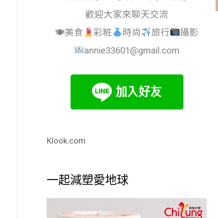
歡迎大家來聊天交流
🍽美食
彩粧
時尚
旅行
攝影
annie33601@gmail.com
Klook.com
一起減塑愛地球