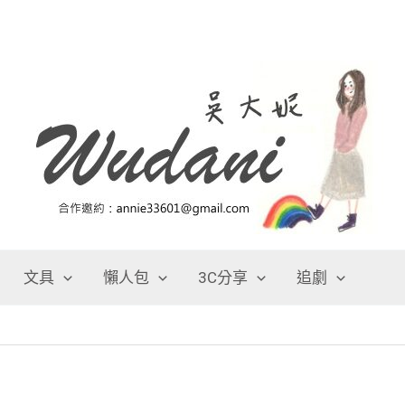
文具
懶人包
3C分享
追劇