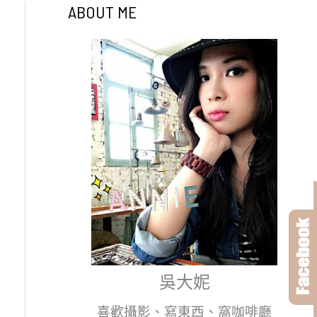
ABOUT ME
吳大妮
喜歡攝影、寫東西、窩咖啡廳