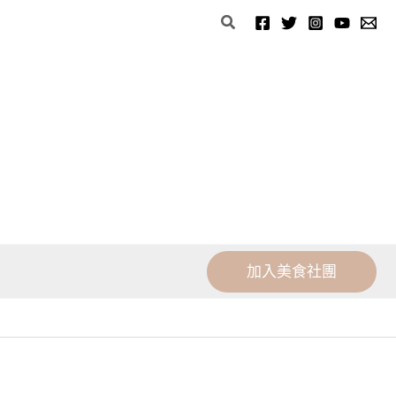
分
搜
類
尋
加入美食社團