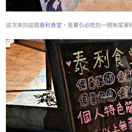
這次來的這間
泰利食堂
，是
東引必吃
的一間無菜單