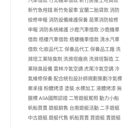
汽車借款
.
竹北機車借款
.
新竹房屋土地貸款
.
新竹急用錢
.
新竹免留車
.
宜蘭二胎貸款
.
消防
檢修申報
.
消防設備維護保養
.
苗栗消防檢修
申報
.
消防系統維護
.
沙鹿汽車借款
.
沙鹿機車
借款
.
梧棲汽車借款
.
梧棲機車借款
.
清水汽車
借款
.
化妝品代工
.
保養品代工
.
保養品工廠
.
洗
滌塔工業除臭劑
.
洗滌塔廠商
.
洗滌塔製造
.
工
業除臭設備
.
雲林冷氣空調
.
虎尾冷氣空調
.
冷
氣維修保養
.
配合統包設計師規劃策劃
冷氣標
案承接
.
粉體烤漆
.
塗裝
.
水標加工
.
液體烤漆
.
無
膜標
.
ASA國際認證
.
二等遊艇駕照
.
動力小船
帆船買賣
.
遊艇銷售
.
台南遊艇活動
.
二手遊艇
.
中古遊艇
.
遊艇代售
.
帆船買賣
.
買遊艇
.
賣遊艇