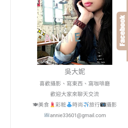
吳大妮
喜歡攝影、寫東西、窩咖啡廳
歡迎大家來聊天交流
🍽美食
彩粧
時尚
旅行
攝影
annie33601@gmail.com