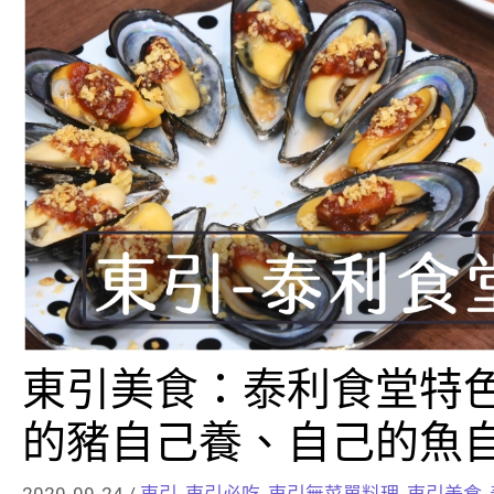
東引美食：泰利食堂特
的豬自己養、自己的魚
2020-09-24
/
東引
,
東引必吃
,
東引無菜單料理
,
東引美食
,