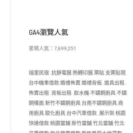
GA4瀏覽人氣
累積人氣：7,699,251
瑞里民宿
.
抗靜電膜
.
熱轉印膜
.
票貼
.
支票貼現
.
台中機車借款
.
婚禮佈置
.
婚禮背板
.
道具出租
.
佈置出租
.
背板出租
.
飲水機
.
不鏽鋼廚具
.
不鏽
鋼檯面
.
新竹不鏽鋼廚具
.
台南不鏽鋼廚具
.
商
用廚具
.
歐化廚具
.
台中汽車借款
.
展示架
.
桃園
快速借款
.
桃園當鋪
.
新竹當舖
.
竹北當舖
.
竹北