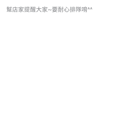
幫店家提醒大家~要耐心排隊唷^^