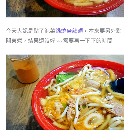
今天大妮是點了泡菜
鍋燒烏龍麵
，本來要另外點
關東煮，結果還沒好~~需要再一下下的時間