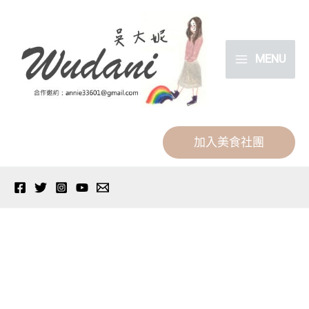
跳
分
至
類
主
MENU
要
內
容
加入美食社團