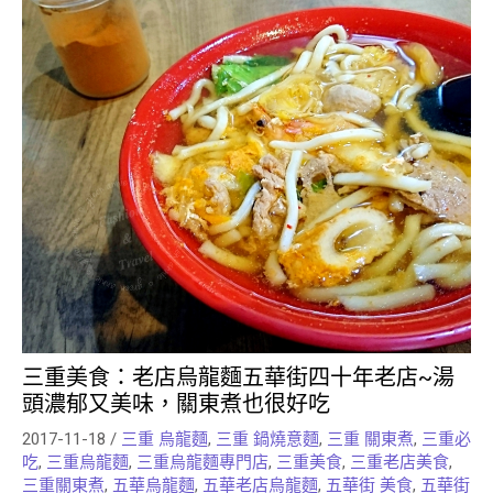
三重美食：老店烏龍麵五華街四十年老店~湯
頭濃郁又美味，關東煮也很好吃
2017-11-18
/
三重 烏龍麵
,
三重 鍋燒意麵
,
三重 關東煮
,
三重必
吃
,
三重烏龍麵
,
三重烏龍麵專門店
,
三重美食
,
三重老店美食
,
三重關東煮
,
五華烏龍麵
,
五華老店烏龍麵
,
五華街 美食
,
五華街