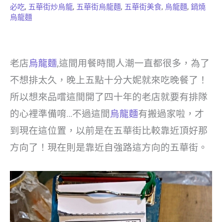
必吃
,
五華街炒烏龍
,
五華街烏龍麵
,
五華街美食
,
烏龍麵
,
鍋燒
烏龍麵
老店
烏龍麵
,這間用餐時間人潮一直都很多，為了
不想排太久，晚上五點十分大妮就來吃晚餐了！
所以想來品嚐這間開了四十年的老店就要有排隊
的心裡準備唷…不過這間
烏龍麵
有搬過家啦，才
到現在這位置，以前是在五華街比較靠近頂好那
方向了！現在則是靠近自強路這方向的五華街。