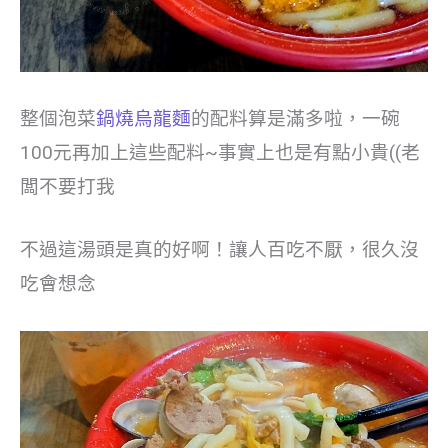
整個泡菜
鍋燒烏龍麵
的配料算是滿多啦，一碗
100元再加上這些配料~事實上也是有點小貴((老
闆不要打我
不過這湯頭是真的好啊！讓人百吃不厭，很久沒
吃會想念