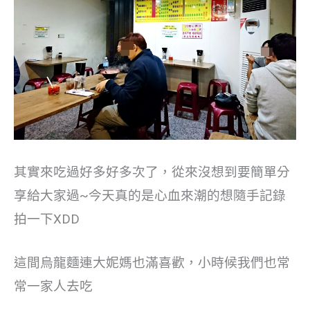
其實來吃過好多好多次了，從來沒想到要簡單分
享給大家過~今天真的是心血來潮的想隨手記錄
拍一下XDD
這間烏龍麵連大妮媽也滿喜歡，小時候我們也常
常一家人去吃