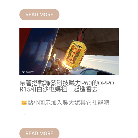
READ MORE
帶著搭載聯發科技曦力P60的OPPO
R15和白沙屯媽祖一起進香去
點小圖示加入吳大妮其它社群吧
...
READ MORE