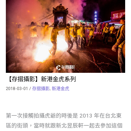
【存摺攝影】新港金虎系列
2018-03-01
/
存摺攝影
,
新港金虎
第一次接觸拍攝虎爺的時後是 2013 年在台北東
區的街頭，當時就跟新北昱辰軒一起去參加這個