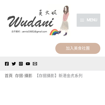
跳
分
至
類
主
MENU
要
內
容
加入美食社團
首頁
存摺-攝影
【存摺攝影】新港金虎系列