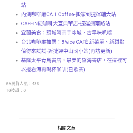
站
內湖咖啡廳CA.1 Coffee-搬家到捷運輔大站
CAFEIN硬咖啡大直典華店-捷運劍南路站
宜蘭美食：頭城阿宗芋冰城，古早味叭噗
台北咖啡廳推薦：8%ice CAFÉ 新菜單、新甜點
值得來試試-近捷運中山國小站(再訪更新)
基隆太平青鳥書店，最美的望海書店，在這裡可
以邊看海再喝杯咖啡(已歇業)
GA瀏覽人氣：433
TG按讚：0
相關文章