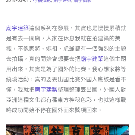
2018-03-01
/
存摺攝影
,
廟宇建築
,
廟宇攝影
廟宇建築
這個系列在發展，其實也是慢慢累積就
是有去一間廟，人家在休息我就在拍建築的美
觀，不像家將、媽祖、虎爺都有一個強烈的主題
去拍攝，真的開始會想要去把
廟宇建築
這個主題
用出來，其實是為了國外的比賽，我心想家將等
繞境活動，真的要丟出國比賽外國人應該是看不
懂，我就把
廟宇建築
整理整理丟出國，外國人對
亞洲這種文化都有種東方神秘色彩，也就這樣戰
略成功開始不停在國外面來獎項回來。