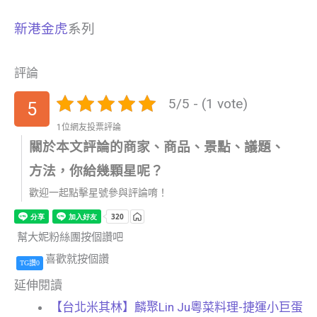
新港金虎
系列
評論
5/5 - (1 vote)
5
1位網友投票評論
關於本文評論的商家、商品、景點、議題、
方法，你給幾顆星呢？
歡迎一起點擊星號參與評論唷！
幫大妮粉絲團按個讚吧
喜歡就按個讚
TG讚0
延伸閱讀
【台北米其林】麟聚Lin Ju粵菜料理-捷運小巨蛋