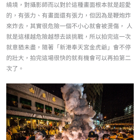
繞境，對攝影師而以對於這種畫面根本就是超愛
的，有張力、有畫面還有張力，但因為是鞭炮炸
來炸去，其實很危險一個不小心就會被燙傷， 人
就是這樣越危險越想去談挑戰，所以拍完這一次
就意猶未盡，隨著「新港奉天宮金虎爺」會不停
的壯大，拍完這場很快的就有機會可以再拍第二
次了。