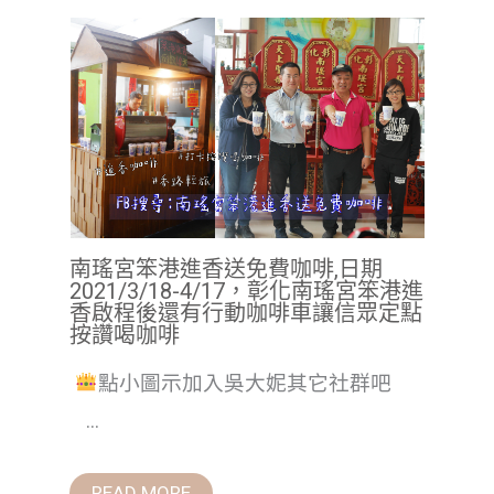
南瑤宮笨港進香送免費咖啡,日期
2021/3/18-4/17，彰化南瑤宮笨港進
香啟程後還有行動咖啡車讓信眾定點
按讚喝咖啡
點小圖示加入吳大妮其它社群吧
...
READ MORE