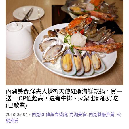
內湖美食,洋夫人螃蟹天使紅蝦海鮮乾鍋，買一
送一 CP值超高，還有牛排、火鍋也都很好吃
(已歇業)
2018-05-04
/
內湖CP值超高餐廳
,
內湖美食
,
內湖餐廳推薦
,
火
鍋推薦