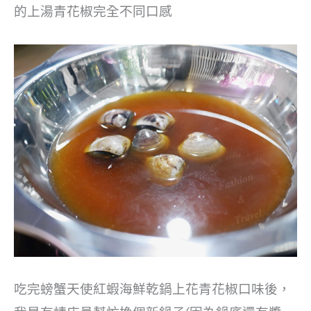
的上湯青花椒完全不同口感
吃完螃蟹天使紅蝦海鮮乾鍋上花青花椒口味後，