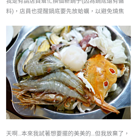
我是有請店員幫忙換個新鍋子(因為鍋底還有醬
料)，店員也提醒鍋底要先放蛤蠣，以避免燒焦
天啊…本來我試著想要擺的美美的…但我放棄了，