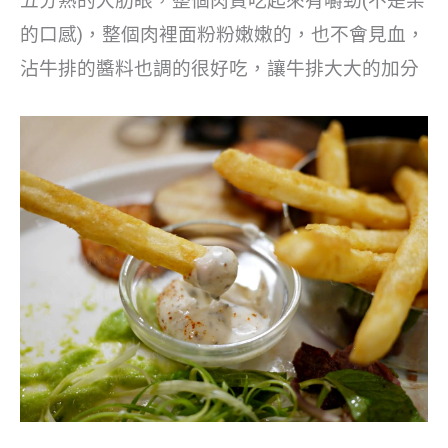
五分熟的大肋眼，整個肉質吃起來有嚼勁(不是柴
的口感)，整個肉裡面粉粉嫩嫩的，也不會見血，
沾牛排的醬料也調的很好吃，讓牛排大大的加分