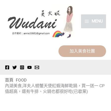
跳
分
至
類
主
MENU
要
內
容
加入美食社團
首頁
FOOD
內湖美食,洋夫人螃蟹天使紅蝦海鮮乾鍋，買一送一 CP
值超高，還有牛排、火鍋也都很好吃(已歇業)