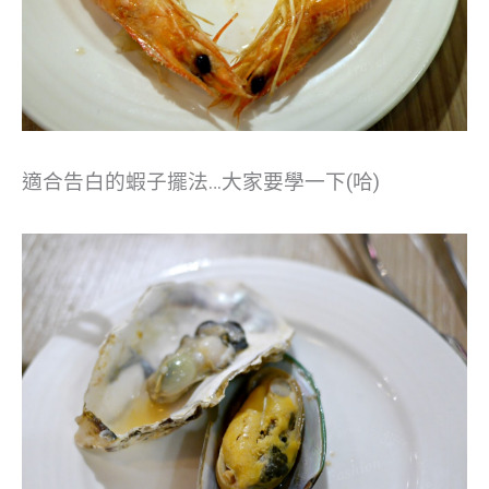
適合告白的蝦子擺法…大家要學一下(哈)