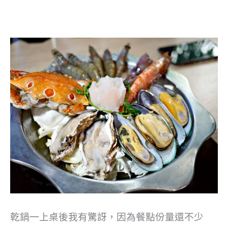
乾鍋一上桌後我有驚訝，因為餐點份量還不少