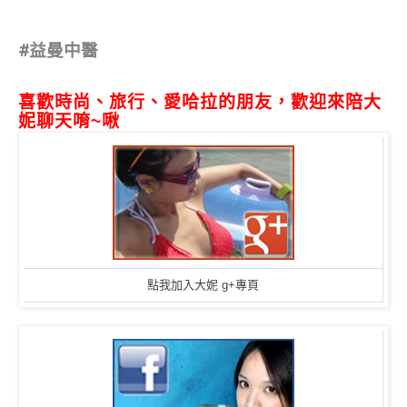
#益曼中醫
喜歡時尚、旅行、愛哈拉的朋友，歡迎來陪大
妮聊天唷~啾
點我加入大妮 g+專頁