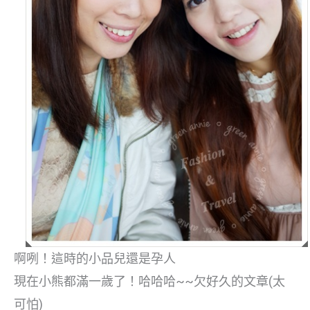
啊咧！這時的小品兒還是孕人
現在小熊都滿一歲了！哈哈哈~~欠好久的文章(太
可怕)