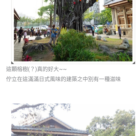
這顆榕樹(？)真的好大~~
佇立在這滿滿日式風味的建築之中別有一種滋味