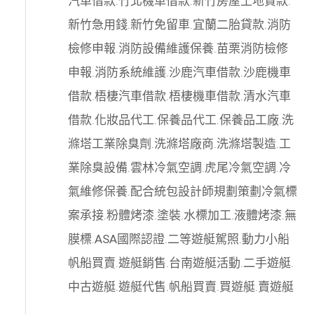
汽車借款
.
竹北機車借款
.
新竹房屋土地貸款
.
新竹急用錢
.
新竹免留車
.
宜蘭二胎貸款
.
消防
檢修申報
.
消防設備維護保養
.
苗栗消防檢修
申報
.
消防系統維護
.
沙鹿汽車借款
.
沙鹿機車
借款
.
梧棲汽車借款
.
梧棲機車借款
.
清水汽車
借款
.
化妝品代工
.
保養品代工
.
保養品工廠
.
洗
滌塔工業除臭劑
.
洗滌塔廠商
.
洗滌塔製造
.
工
業除臭設備
.
雲林冷氣空調
.
虎尾冷氣空調
.
冷
氣維修保養
.
配合統包設計師規劃策劃
冷氣標
案承接
.
粉體烤漆
.
塗裝
.
水標加工
.
液體烤漆
.
無
膜標
.
ASA國際認證
.
二等遊艇駕照
.
動力小船
帆船買賣
.
遊艇銷售
.
台南遊艇活動
.
二手遊艇
.
中古遊艇
.
遊艇代售
.
帆船買賣
.
買遊艇
.
賣遊艇