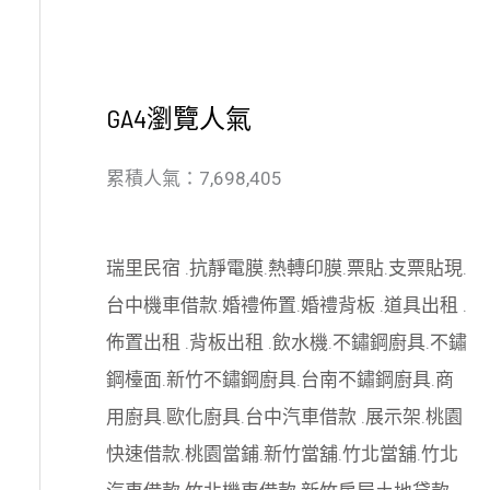
GA4瀏覽人氣
累積人氣：7,698,405
瑞里民宿
.
抗靜電膜
.
熱轉印膜
.
票貼
.
支票貼現
.
台中機車借款
.
婚禮佈置
.
婚禮背板
.
道具出租
.
佈置出租
.
背板出租
.
飲水機
.
不鏽鋼廚具
.
不鏽
鋼檯面
.
新竹不鏽鋼廚具
.
台南不鏽鋼廚具
.
商
用廚具
.
歐化廚具
.
台中汽車借款
.
展示架
.
桃園
快速借款
.
桃園當鋪
.
新竹當舖
.
竹北當舖
.
竹北