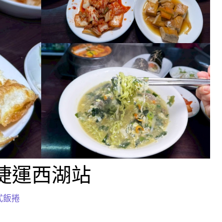
捷運西湖站
式飯捲