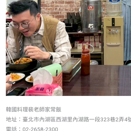
韓國料理裴老師家常飯
地址：臺北市內湖區西湖里內湖路一段323巷2弄4
電話：02-2658-2300