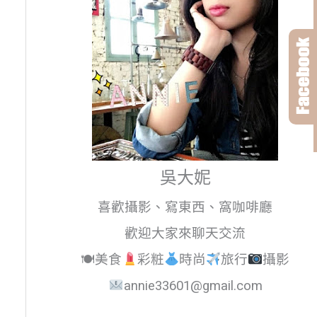
吳大妮
喜歡攝影、寫東西、窩咖啡廳
歡迎大家來聊天交流
🍽美食
彩粧
時尚
旅行
攝影
annie33601@gmail.com