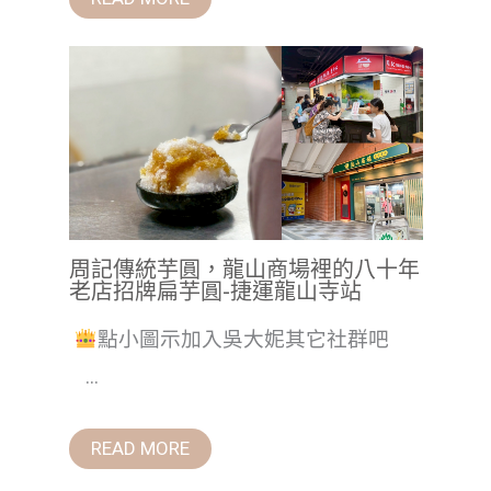
周記傳統芋圓，龍山商場裡的八十年
老店招牌扁芋圓-捷運龍山寺站
點小圖示加入吳大妮其它社群吧
...
READ MORE