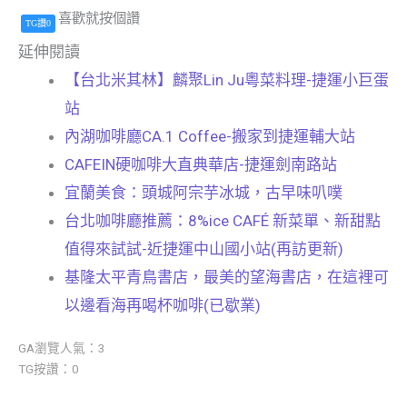
喜歡就按個讚
TG讚0
延伸閱讀
【台北米其林】麟聚Lin Ju粵菜料理-捷運小巨蛋
站
內湖咖啡廳CA.1 Coffee-搬家到捷運輔大站
CAFEIN硬咖啡大直典華店-捷運劍南路站
宜蘭美食：頭城阿宗芋冰城，古早味叭噗
台北咖啡廳推薦：8%ice CAFÉ 新菜單、新甜點
值得來試試-近捷運中山國小站(再訪更新)
基隆太平青鳥書店，最美的望海書店，在這裡可
以邊看海再喝杯咖啡(已歇業)
GA瀏覽人氣：3
TG按讚：0