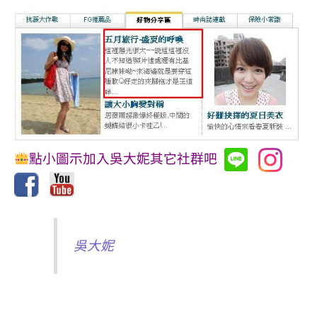
點小圖示加入吳大妮其它社群吧
吳大妮