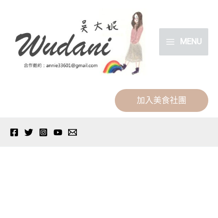
跳
分
至
類
主
MENU
要
內
容
加入美食社團