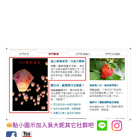
點小圖示加入吳大妮其它社群吧