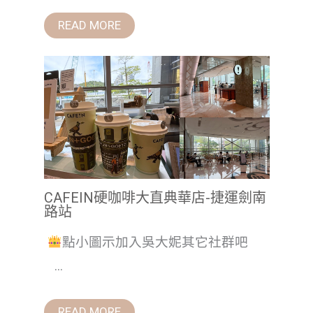
READ MORE
CAFEIN硬咖啡大直典華店-捷運劍南
路站
點小圖示加入吳大妮其它社群吧
...
READ MORE