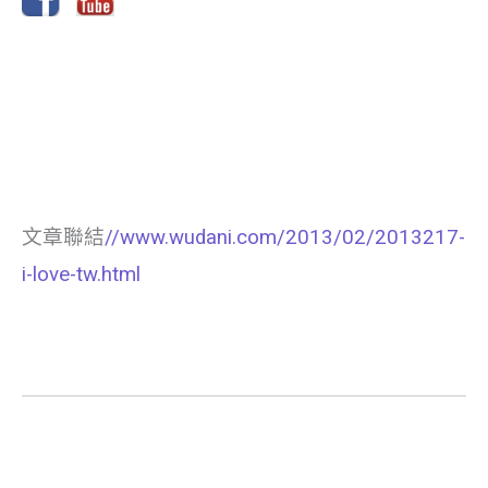
文章聯結
//www.wudani.com/2013/02/2013217-
i-love-tw.html