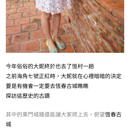
今年俗俗的大妮終於也去了恆村一趟
之前海角七號正紅時，大妮就在心裡暗暗的決定
要是有機會一定要去恆春古城瞧瞧
探訪這歷史的古蹟
其中的東門城牆還能讓大家爬上去，俯望
恆春古
城