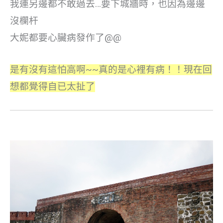
我連另邊都不敢過去…要下城牆時，也因為邊邊
沒欄杆
大妮都要心臟病發作了@@
是有沒有這怕高啊~~真的是心裡有病！！現在回
想都覺得自已太扯了