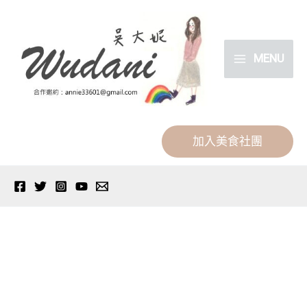
跳
分
至
類
主
MENU
要
內
容
加入美食社團