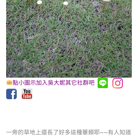
點小圖示加入吳大妮其它社群吧
一旁的草地上還長了好多這種蕈類耶~~有人知道