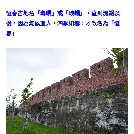
恆春古地名「瑯嶠」或「琅嶠」，直到清朝以
後，因為氣候宜人，四季如春，才改名為「恆
春」