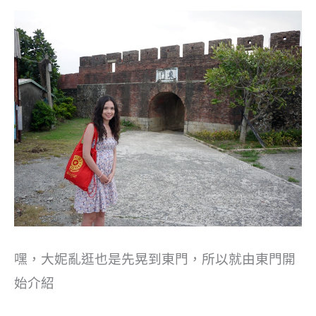
嘿，大妮亂逛也是先晃到東門，所以就由東門開
始介紹