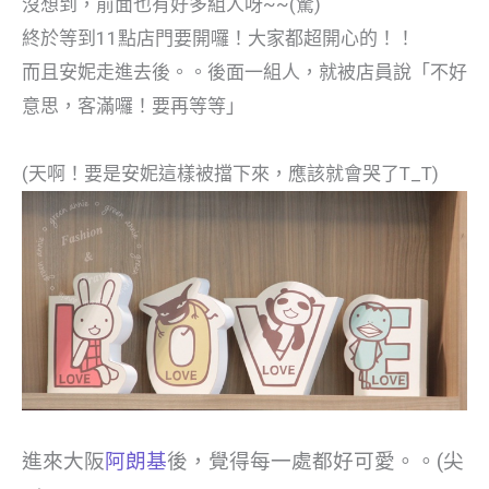
沒想到，前面也有好多組人呀~~(驚)
終於等到11點店門要開囉！大家都超開心的！！
而且安妮走進去後。。後面一組人，就被店員說「不好
意思，客滿囉！要再等等」
(天啊！要是安妮這樣被擋下來，應該就會哭了T_T)
進來大阪
阿朗基
後，覺得每一處都好可愛。。(尖