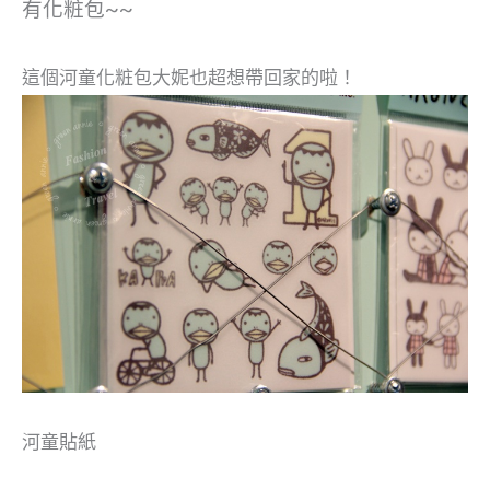
有化粧包~~
這個河童化粧包大妮也超想帶回家的啦！
河童貼紙