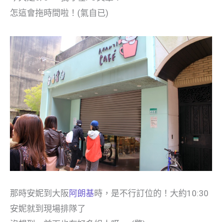
怎這會拖時間啦！(氣自已)
那時安妮到大阪
阿朗基
時，是不行訂位的！大約10:30
安妮就到現場排隊了