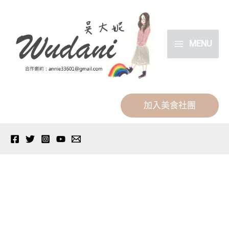
跳
分
至
類
主
MENU
要
內
容
加入美食社團