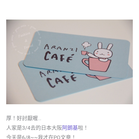
厚！好討厭喔…
人家是3/4去的日本大阪
阿朗基
啦！
今天是6/8~~我才在PO文章！