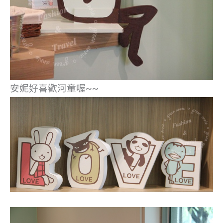
安妮好喜歡河童喔~~