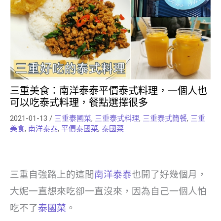
三重美食：南洋泰泰平價泰式料理，一個人也
可以吃泰式料理，餐點選擇很多
2021-01-13
/
三重泰國菜
,
三重泰式料理
,
三重泰式簡餐
,
三重
美食
,
南洋泰泰
,
平價泰國菜
,
泰國菜
三重自強路上的這間
南洋泰泰
也開了好幾個月，
大妮一直想來吃卻一直沒來，因為自己一個人怕
吃不了
泰國菜
。