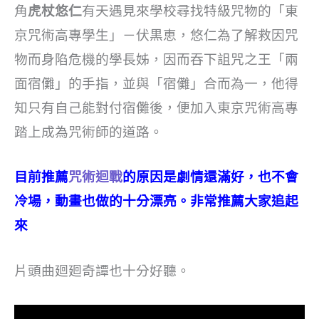
角
虎杖悠仁
有天遇見來學校尋找特級咒物的「東
京咒術高專學生」－伏黒恵，悠仁為了解救因咒
物而身陷危機的學長姊，因而吞下詛咒之王「兩
面宿儺」的手指，並與「宿儺」合而為一，他得
知只有自己能對付宿儺後，便加入東京咒術高專
踏上成為咒術師的道路。
目前推薦
咒術迴戰
的原因是劇情還滿好，也不會
冷場，動畫也做的十分漂亮。非常推薦大家追起
來
片頭曲廻廻奇譚也十分好聽。