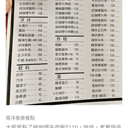
南洋泰泰餐點
大妮是點了綠咖哩牛肉飯$120，哈哈，老實說這