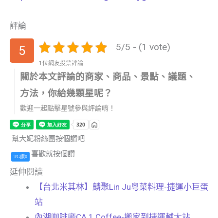
評論
5/5 - (1 vote)
5
1位網友投票評論
關於本文評論的商家、商品、景點、議題、
方法，你給幾顆星呢？
歡迎一起點擊星號參與評論唷！
幫大妮粉絲團按個讚吧
喜歡就按個讚
TG讚0
延伸閱讀
【台北米其林】麟聚Lin Ju粵菜料理-捷運小巨蛋
站
內湖咖啡廳CA.1 Coffee-搬家到捷運輔大站