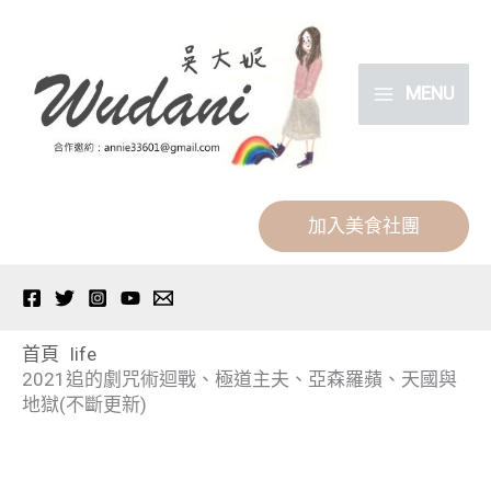
跳
分
至
類
主
MENU
要
內
容
加入美食社團
首頁
life
2021追的劇咒術迴戰、極道主夫、亞森羅蘋、天國與
地獄(不斷更新)