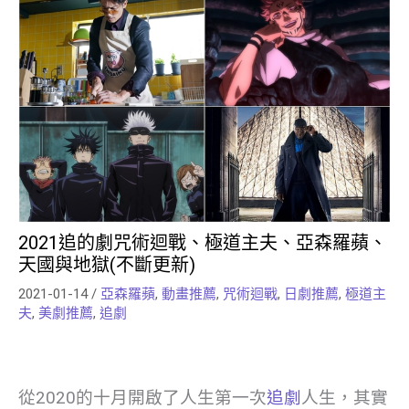
2021追的劇咒術迴戰、極道主夫、亞森羅蘋、
天國與地獄(不斷更新)
2021-01-14
/
亞森羅蘋
,
動畫推薦
,
咒術迴戰
,
日劇推薦
,
極道主
夫
,
美劇推薦
,
追劇
從2020的十月開啟了人生第一次
追劇
人生，其實