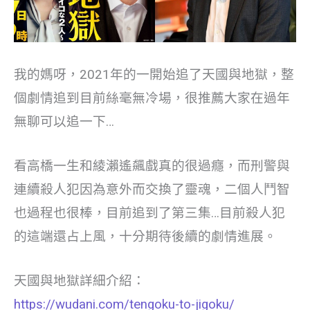
我的媽呀，2021年的一開始追了天國與地獄，整
個劇情追到目前絲毫無冷場，很推薦大家在過年
無聊可以追一下…
看高橋一生和綾瀨遙飆戲真的很過癮，而刑警與
連續殺人犯因為意外而交換了靈魂，二個人鬥智
也過程也很棒，目前追到了第三集…目前殺人犯
的這端還占上風，十分期待後續的劇情進展。
天國與地獄詳細介紹：
https://wudani.com/tengoku-to-jigoku/