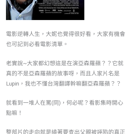
電影逆轉人生，大妮也覺得很好看，大家有機會
也可記到必看電影清單。
老實說~大家都幻想這是在演亞森羅蘋？？它就
真的不是亞森羅蘋的故事呀，而且人家片名是
Lupin，我也不懂台灣翻譯幹嘛翻亞森羅蘋？？
就看到一堆人在罵(冏)，何必呢？看影集時開心
點嘛！
整部片的走向就是繞著要查出父親被誣陷的真正