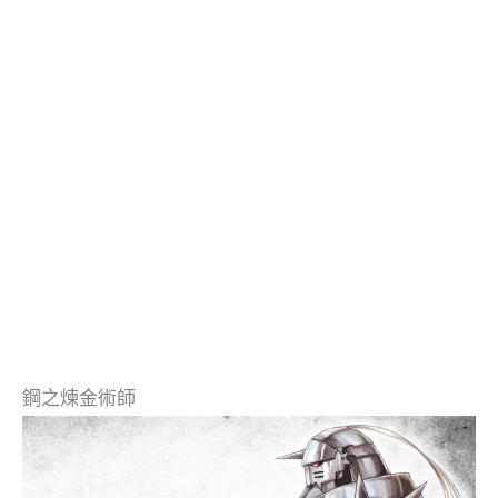
鋼之煉金術師