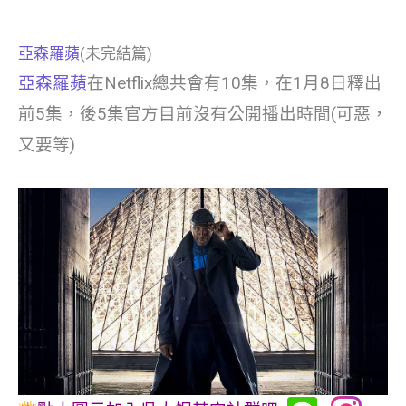
亞森羅蘋
(未完結篇)
亞森羅蘋
在Netflix總共會有10集，在1月8日釋出
前5集，後5集官方目前沒有公開播出時間(可惡，
又要等)