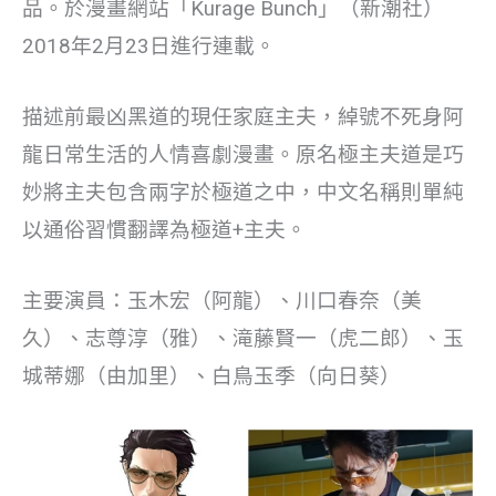
品。於漫畫網站「Kurage Bunch」（新潮社）
2018年2月23日進行連載。
描述前最凶黑道的現任家庭主夫，綽號不死身阿
龍日常生活的人情喜劇漫畫。原名極主夫道是巧
妙將主夫包含兩字於極道之中，中文名稱則單純
以通俗習慣翻譯為極道+主夫。
主要演員：玉木宏（阿龍）、川口春奈（美
久）、志尊淳（雅）、滝藤賢一（虎二郎）、玉
城蒂娜（由加里）、白鳥玉季（向日葵）