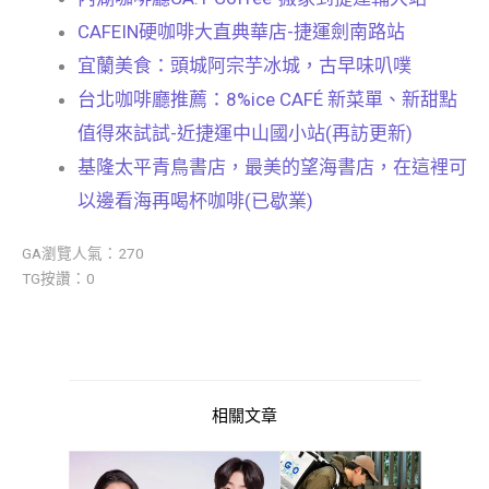
CAFEIN硬咖啡大直典華店-捷運劍南路站
宜蘭美食：頭城阿宗芋冰城，古早味叭噗
台北咖啡廳推薦：8%ice CAFÉ 新菜單、新甜點
值得來試試-近捷運中山國小站(再訪更新)
基隆太平青鳥書店，最美的望海書店，在這裡可
以邊看海再喝杯咖啡(已歇業)
GA瀏覽人氣：270
TG按讚：0
相關文章