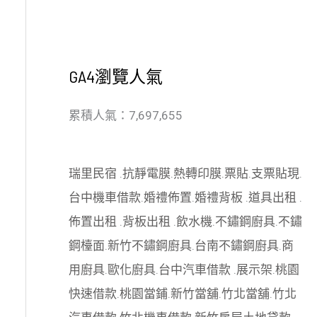
GA4瀏覽人氣
累積人氣：7,697,655
瑞里民宿
.
抗靜電膜
.
熱轉印膜
.
票貼
.
支票貼現
.
台中機車借款
.
婚禮佈置
.
婚禮背板
.
道具出租
.
佈置出租
.
背板出租
.
飲水機
.
不鏽鋼廚具
.
不鏽
鋼檯面
.
新竹不鏽鋼廚具
.
台南不鏽鋼廚具
.
商
用廚具
.
歐化廚具
.
台中汽車借款
.
展示架
.
桃園
快速借款
.
桃園當鋪
.
新竹當舖
.
竹北當舖
.
竹北