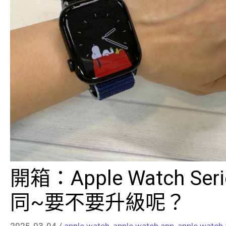
開箱：Apple Watch S
同~要不要升級呢？
2025-03-04
/
apple watch
,
apple watch app
,
apple watch