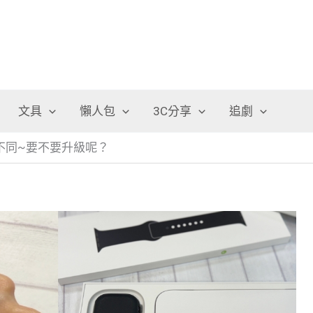
文具
懶人包
3C分享
追劇
6有何不同~要不要升級呢？