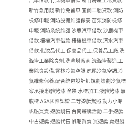
汽車借款
.
竹北機車借款
.
新竹房屋土地貸款
.
新竹急用錢
.
新竹免留車
.
宜蘭二胎貸款
.
消防
檢修申報
.
消防設備維護保養
.
苗栗消防檢修
申報
.
消防系統維護
.
沙鹿汽車借款
.
沙鹿機車
借款
.
梧棲汽車借款
.
梧棲機車借款
.
清水汽車
借款
.
化妝品代工
.
保養品代工
.
保養品工廠
.
洗
滌塔工業除臭劑
.
洗滌塔廠商
.
洗滌塔製造
.
工
業除臭設備
.
雲林冷氣空調
.
虎尾冷氣空調
.
冷
氣維修保養
.
配合統包設計師規劃策劃
冷氣標
案承接
.
粉體烤漆
.
塗裝
.
水標加工
.
液體烤漆
.
無
膜標
.
ASA國際認證
.
二等遊艇駕照
.
動力小船
帆船買賣
.
遊艇銷售
.
台南遊艇活動
.
二手遊艇
.
中古遊艇
.
遊艇代售
.
帆船買賣
.
買遊艇
.
賣遊艇