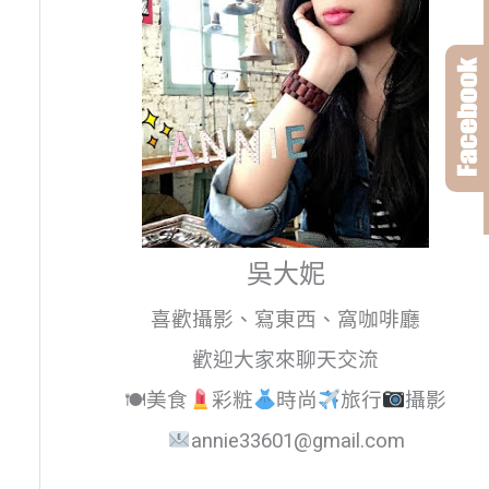
吳大妮
喜歡攝影、寫東西、窩咖啡廳
歡迎大家來聊天交流
🍽美食
彩粧
時尚
旅行
攝影
annie33601@gmail.com