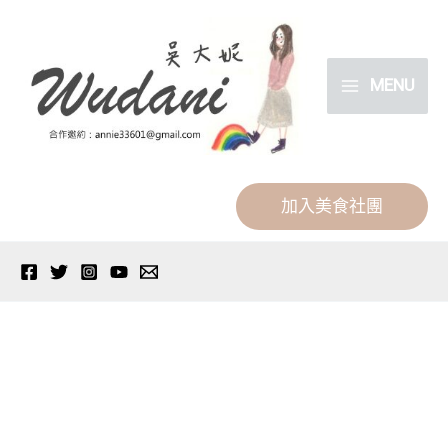
跳
分
至
類
主
MENU
要
內
容
加入美食社團