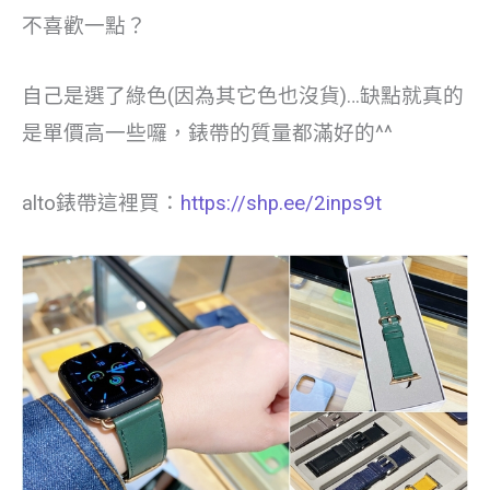
不喜歡一點？
自己是選了綠色(因為其它色也沒貨)…缺點就真的
是單價高一些囉，錶帶的質量都滿好的^^
alto錶帶這裡買：
https://shp.ee/2inps9t