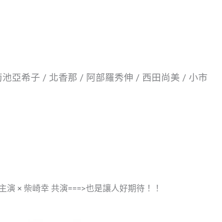
菊池亞希子 / 北香那 / 阿部羅秀伸 / 西田尚美 / 小市
生 主演 × 柴崎幸 共演===>也是讓人好期待！！