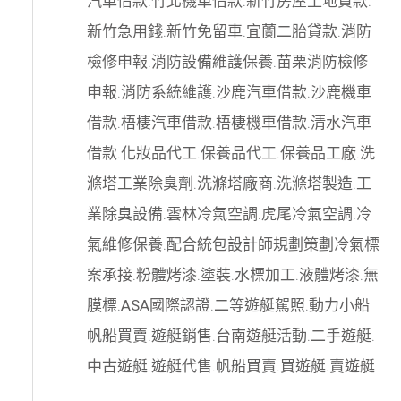
汽車借款
.
竹北機車借款
.
新竹房屋土地貸款
.
新竹急用錢
.
新竹免留車
.
宜蘭二胎貸款
.
消防
檢修申報
.
消防設備維護保養
.
苗栗消防檢修
申報
.
消防系統維護
.
沙鹿汽車借款
.
沙鹿機車
借款
.
梧棲汽車借款
.
梧棲機車借款
.
清水汽車
借款
.
化妝品代工
.
保養品代工
.
保養品工廠
.
洗
滌塔工業除臭劑
.
洗滌塔廠商
.
洗滌塔製造
.
工
業除臭設備
.
雲林冷氣空調
.
虎尾冷氣空調
.
冷
氣維修保養
.
配合統包設計師規劃策劃
冷氣標
案承接
.
粉體烤漆
.
塗裝
.
水標加工
.
液體烤漆
.
無
膜標
.
ASA國際認證
.
二等遊艇駕照
.
動力小船
帆船買賣
.
遊艇銷售
.
台南遊艇活動
.
二手遊艇
.
中古遊艇
.
遊艇代售
.
帆船買賣
.
買遊艇
.
賣遊艇