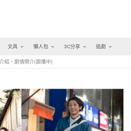
文具
懶人包
3C分享
追劇
介紹、劇情簡介(跟播中)