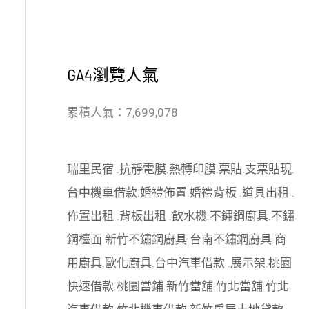
GA4瀏覽人氣
累積人氣：7,699,078
瑞里民宿
.
抗靜電膜
.
熱轉印膜
.
票貼
.
支票貼現
.
台中機車借款
.
婚禮佈置
.
婚禮背板
.
道具出租
.
佈置出租
.
背板出租
.
飲水機
.
不鏽鋼廚具
.
不鏽
鋼檯面
.
新竹不鏽鋼廚具
.
台南不鏽鋼廚具
.
商
用廚具
.
歐化廚具
.
台中汽車借款
.
展示架
.
桃園
快速借款
.
桃園當鋪
.
新竹當舖
.
竹北當舖
.
竹北