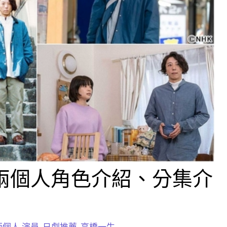
的兩個人角色介紹、分集介
個人 演員
,
日劇推薦
,
高橋一生