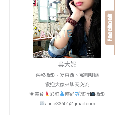
吳大妮
喜歡攝影、寫東西、窩咖啡廳
歡迎大家來聊天交流
🍽美食
彩粧
時尚
旅行
攝影
annie33601@gmail.com