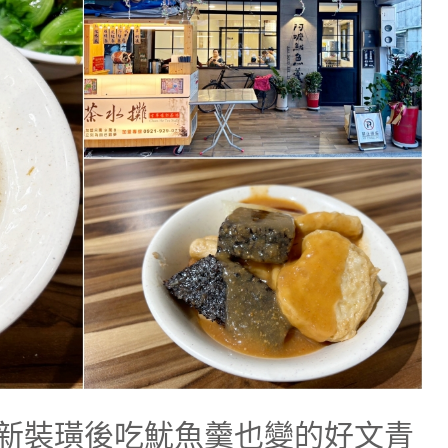
新裝璜後吃魷魚羹也變的好文青