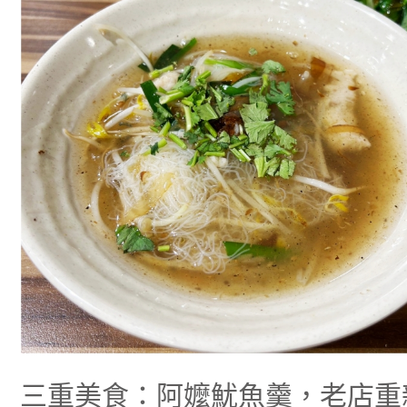
阿
嬤
魷
魚
羹，
老
店
重
新
裝
璜
後
吃
魷
魚
羹
也
變
的
好
文
青
三重美食：阿嬤魷魚羹，老店重