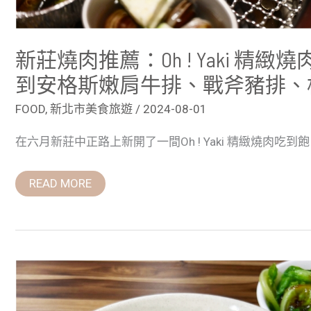
到
安
格
斯
新莊燒肉推薦：Oh ! Yaki 
嫩
肩
牛
到安格斯嫩肩牛排、戰斧豬排、
排、
戰
FOOD
,
新北市美食旅遊
/
2024-08-01
斧
豬
排、
在六月新莊中正路上新開了一間Oh ! Yaki 精緻燒肉吃到飽
松
阪
豬
READ MORE
和
櫻
桃
鴨
胸
三
重
美
食：