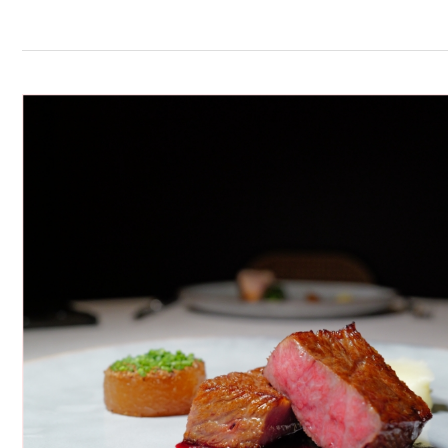
三
重
美
食：
空
軍
三
重
一
村
「直
火
1954」，
在
眷
村
裡
吃
著
優
雅