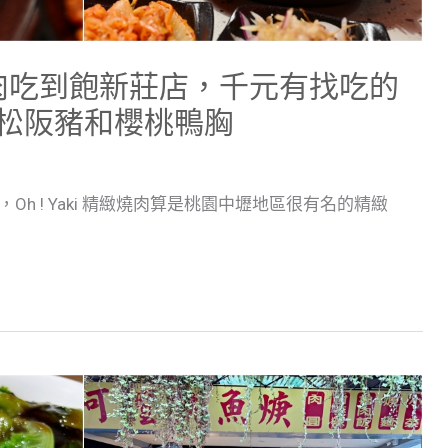
精緻燒肉吃到飽新莊店，千元有找吃的
松阪豬和櫻桃鴨胸
，Oh ! Yaki 精緻燒肉算是桃園中壢地區很有名的精緻