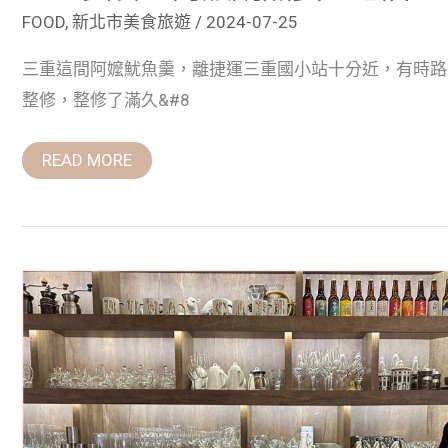
FOOD
,
新北市美食旅遊
/
2024-07-25
三重這間阿嬤魷魚羹，離捷運三重國小站十分近，有時路
整修，整修了滿久&#8
READ MORE
新
莊
咖
啡
廳：
BUNA
CAFE
布
納
咖
啡