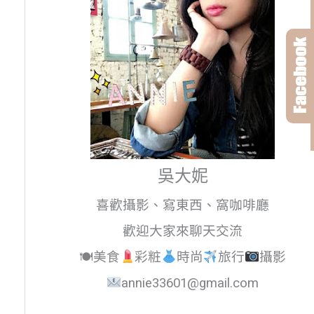
吳大妮
喜歡攝影、寫東西、窩咖啡廳
歡迎大家來聊天交流
🍽美食
彩粧
時尚
旅行
攝影
annie33601@gmail.com