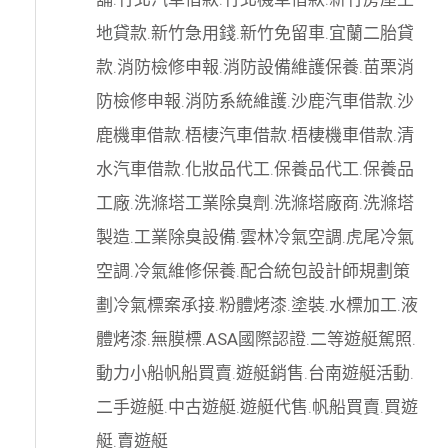
地貸款
.
新竹急用錢
.
新竹免留車
.
宜蘭二胎貸
款
.
消防檢修申報
.
消防設備維護保養
.
苗栗消
防檢修申報
.
消防系統維護
.
沙鹿汽車借款
.
沙
鹿機車借款
.
梧棲汽車借款
.
梧棲機車借款
.
清
水汽車借款
.
化妝品代工
.
保養品代工
.
保養品
工廠
.
洗滌塔工業除臭劑
.
洗滌塔廠商
.
洗滌塔
製造
.
工業除臭設備
.
雲林冷氣空調
.
虎尾冷氣
空調
.
冷氣維修保養
.
配合統包設計師規劃策
劃
冷氣標案承接
.
粉體烤漆
.
塗裝
.
水標加工
.
液
體烤漆
.
無膜標
.
ASA國際認證
.
二等遊艇駕照
.
動力小船
帆船買賣
.
遊艇銷售
.
台南遊艇活動
.
二手遊艇
.
中古遊艇
.
遊艇代售
.
帆船買賣
.
買遊
艇
.
賣遊艇