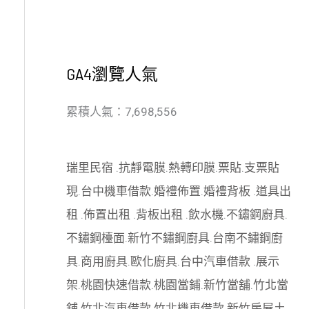
GA4瀏覽人氣
累積人氣：7,698,556
瑞里民宿
.
抗靜電膜
.
熱轉印膜
.
票貼
.
支票貼
現
.
台中機車借款
.
婚禮佈置
.
婚禮背板
.
道具出
租
.
佈置出租
.
背板出租
.
飲水機
.
不鏽鋼廚具
.
不鏽鋼檯面
.
新竹不鏽鋼廚具
.
台南不鏽鋼廚
具
.
商用廚具
.
歐化廚具
.
台中汽車借款
.
展示
架
.
桃園快速借款
.
桃園當鋪
.
新竹當舖
.
竹北當
舖
.
竹北汽車借款
.
竹北機車借款
.
新竹房屋土