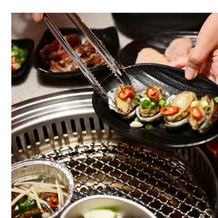
新
莊
燒
肉
推
薦：
Oh
!
Yaki
精
緻
燒
肉
吃
到
飽
新
莊
店，
千
元
有
找
吃
的