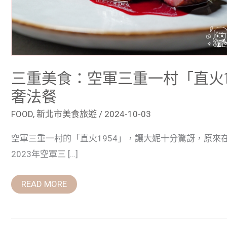
的
輕
奢
法
餐
三重美食：空軍三重一村「直火1
奢法餐
FOOD
,
新北市美食旅遊
/
2024-10-03
空軍三重一村的「直火1954」，讓大妮十分驚訝，原來
2023年空軍三 […]
READ MORE