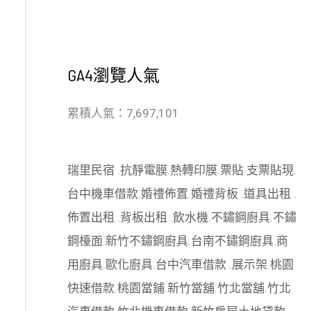
GA4瀏覽人氣
累積人氣：7,697,101
瑞里民宿
.
抗靜電膜
.
熱轉印膜
.
票貼
.
支票貼現
.
台中機車借款
.
婚禮佈置
.
婚禮背板
.
道具出租
.
佈置出租
.
背板出租
.
飲水機
.
不鏽鋼廚具
.
不鏽
鋼檯面
.
新竹不鏽鋼廚具
.
台南不鏽鋼廚具
.
商
用廚具
.
歐化廚具
.
台中汽車借款
.
展示架
.
桃園
快速借款
.
桃園當鋪
.
新竹當舖
.
竹北當舖
.
竹北