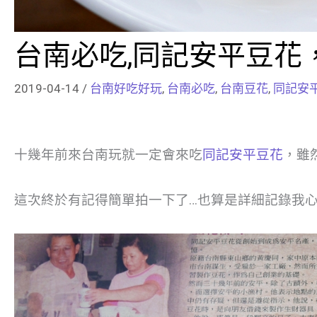
台南必吃,同記安平豆花
2019-04-14
/
台南好吃好玩
,
台南必吃
,
台南豆花
,
同記安
十幾年前來台南玩就一定會來吃
同記安平豆花
，雖
這次終於有記得簡單拍一下了…也算是詳細記錄我