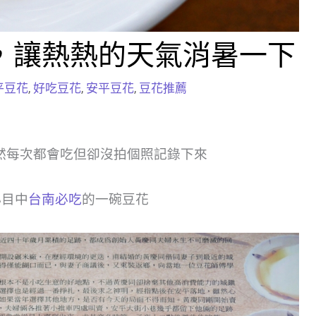
，讓熱熱的天氣消暑一下
平豆花
,
好吃豆花
,
安平豆花
,
豆花推薦
然每次都會吃但卻沒拍個照記錄下來
心目中
台南必吃
的一碗豆花