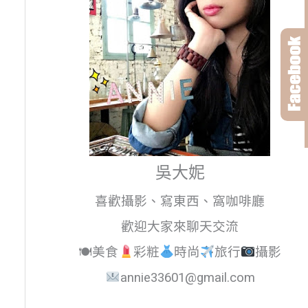
吳大妮
喜歡攝影、寫東西、窩咖啡廳
歡迎大家來聊天交流
🍽美食
彩粧
時尚
旅行
攝影
annie33601@gmail.com