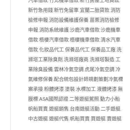
汽車借款
.
竹北機車借款
.
新竹房屋土地貸款
.
新竹急用錢
.
新竹免留車
.
宜蘭二胎貸款
.
消防
檢修申報
.
消防設備維護保養
.
苗栗消防檢修
申報
.
消防系統維護
.
沙鹿汽車借款
.
沙鹿機車
借款
.
梧棲汽車借款
.
梧棲機車借款
.
清水汽車
借款
.
化妝品代工
.
保養品代工
.
保養品工廠
.
洗
滌塔工業除臭劑
.
洗滌塔廠商
.
洗滌塔製造
.
工
業除臭設備
.
雲林冷氣空調
.
虎尾冷氣空調
.
冷
氣維修保養
.
配合統包設計師規劃策劃
冷氣標
案承接
.
粉體烤漆
.
塗裝
.
水標加工
.
液體烤漆
.
無
膜標
.
ASA國際認證
.
二等遊艇駕照
.
動力小船
帆船買賣
.
遊艇銷售
.
台南遊艇活動
.
二手遊艇
.
中古遊艇
.
遊艇代售
.
帆船買賣
.
買遊艇
.
賣遊艇