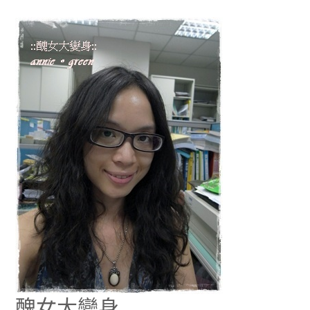
醜
女
大
變
身
醜女大變身