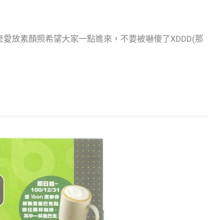
愛放素顏照希望大家一點進來，不要被嚇傻了XDDD(那