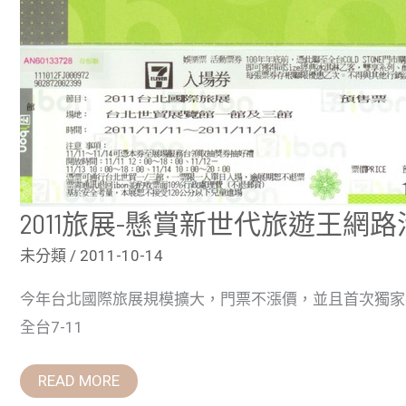
王
網
路
活
動
開
跑
2011旅展-懸賞新世代旅遊王網
未分類
/
2011-10-14
今年台北國際旅展規模擴大，門票不漲價，並且首次獨家在7
全台7-11
READ MORE