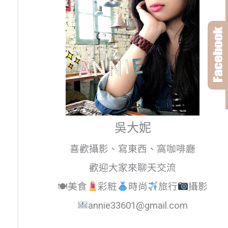
吳大妮
喜歡攝影、寫東西、窩咖啡廳
歡迎大家來聊天交流
🍽美食
彩粧
時尚
旅行
攝影
annie33601@gmail.com