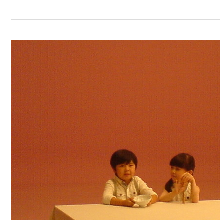
【CF】
三
好
米