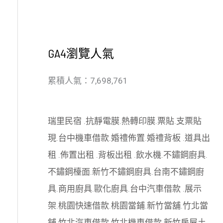
GA4瀏覽人氣
累積人氣：7,698,761
瑞里民宿
.
抗靜電膜
.
熱轉印膜
.
票貼
.
支票貼
現
.
台中機車借款
.
婚禮佈置
.
婚禮背板
.
道具出
租
.
佈置出租
.
背板出租
.
飲水機
.
不鏽鋼廚具
.
不鏽鋼檯面
.
新竹不鏽鋼廚具
.
台南不鏽鋼廚
具
.
商用廚具
.
歐化廚具
.
台中汽車借款
.
展示
架
.
桃園快速借款
.
桃園當鋪
.
新竹當舖
.
竹北當
舖
.
竹北汽車借款
.
竹北機車借款
.
新竹房屋土