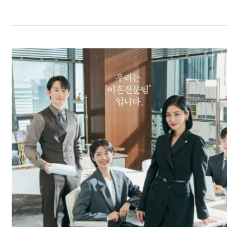
2024
韓
劇：
張
娜
拉、
南
志
鉉
主
演
「好
搭
檔」，
看
離
婚
律
師
開
撕