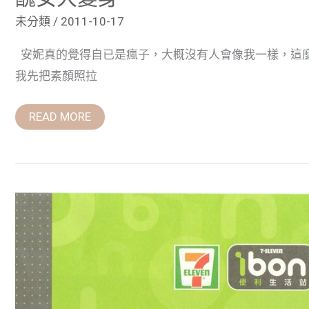
未分類
/
2011-10-17
安妮真的覺得自已是瘋子，大概沒有人會像我一樣，這麼
我先把素顏照拉
READ MORE
2011
旅
展-
懸
賞
新
世
代
旅
遊