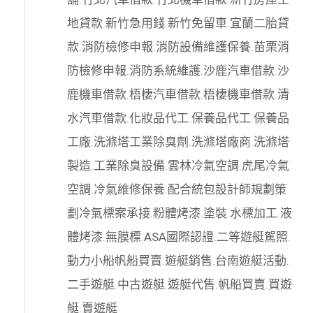
地貸款
.
新竹急用錢
.
新竹免留車
.
宜蘭二胎貸
款
.
消防檢修申報
.
消防設備維護保養
.
苗栗消
防檢修申報
.
消防系統維護
.
沙鹿汽車借款
.
沙
鹿機車借款
.
梧棲汽車借款
.
梧棲機車借款
.
清
水汽車借款
.
化妝品代工
.
保養品代工
.
保養品
工廠
.
洗滌塔工業除臭劑
.
洗滌塔廠商
.
洗滌塔
製造
.
工業除臭設備
.
雲林冷氣空調
.
虎尾冷氣
空調
.
冷氣維修保養
.
配合統包設計師規劃策
劃
冷氣標案承接
.
粉體烤漆
.
塗裝
.
水標加工
.
液
體烤漆
.
無膜標
.
ASA國際認證
.
二等遊艇駕照
.
動力小船
帆船買賣
.
遊艇銷售
.
台南遊艇活動
.
二手遊艇
.
中古遊艇
.
遊艇代售
.
帆船買賣
.
買遊
艇
.
賣遊艇