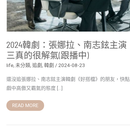
小
三
真
的
很
解
氣
(跟
2024韓劇：張娜拉、南志鉉主
播
中)
三真的很解氣(跟播中)
life
,
未分類
,
追劇
,
韓劇
/
2024-08-23
還沒追張娜拉、南志鉉主演韓劇《好搭檔》的朋友，快點
戲中高傲又霸氣的態度 […]
READ MORE