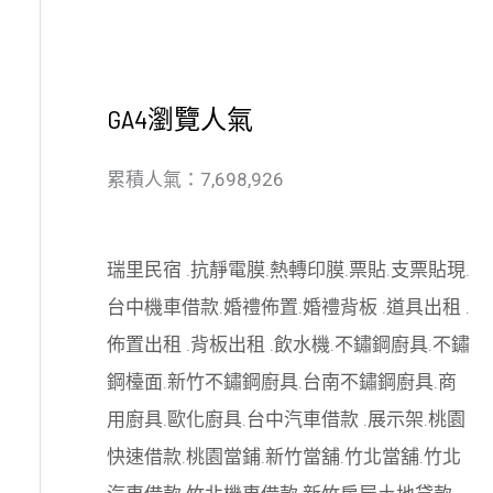
GA4瀏覽人氣
累積人氣：7,698,926
瑞里民宿
.
抗靜電膜
.
熱轉印膜
.
票貼
.
支票貼現
.
台中機車借款
.
婚禮佈置
.
婚禮背板
.
道具出租
.
佈置出租
.
背板出租
.
飲水機
.
不鏽鋼廚具
.
不鏽
鋼檯面
.
新竹不鏽鋼廚具
.
台南不鏽鋼廚具
.
商
用廚具
.
歐化廚具
.
台中汽車借款
.
展示架
.
桃園
快速借款
.
桃園當鋪
.
新竹當舖
.
竹北當舖
.
竹北