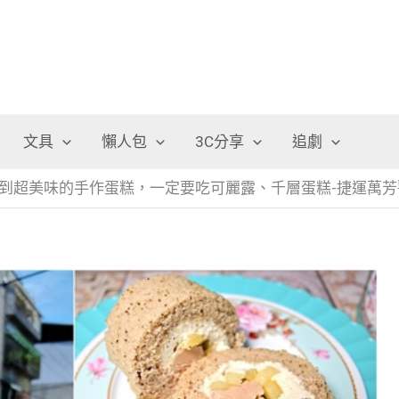
文具
懶人包
3C分享
追劇
吃到超美味的手作蛋糕，一定要吃可麗露、千層蛋糕-捷運萬芳