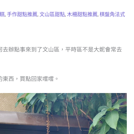
糕
,
手作甜點推薦
,
文山區甜點
,
木柵甜點推薦
,
棋盤角法式
河去辦點事來到了文山區，平時區不是大妮會常去
的東西，買點回家嚐嚐。