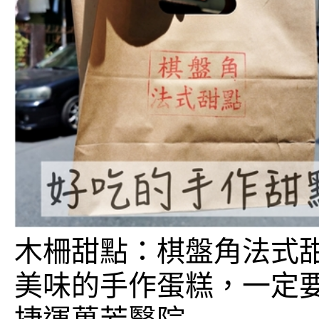
木柵甜點：棋盤角法式甜
美味的手作蛋糕，一定要