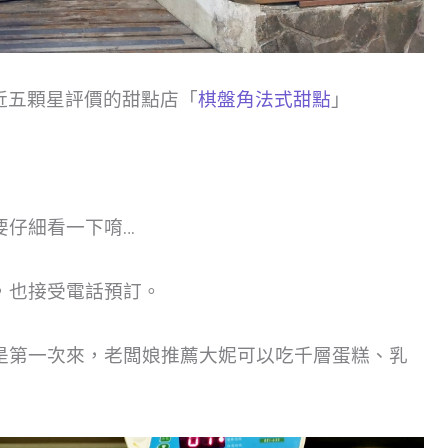
接近五顆星評價的甜點店「
棋盤角法式甜點
」
要仔細看一下唷…
，也接受電話預訂。
是第一次來，老闆娘推薦大妮可以吃千層蛋糕、乳