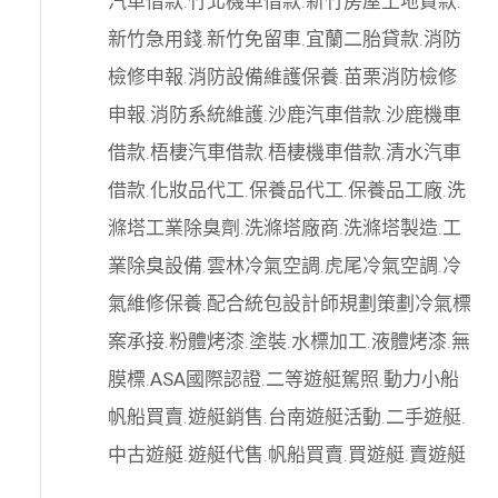
汽車借款
.
竹北機車借款
.
新竹房屋土地貸款
.
新竹急用錢
.
新竹免留車
.
宜蘭二胎貸款
.
消防
檢修申報
.
消防設備維護保養
.
苗栗消防檢修
申報
.
消防系統維護
.
沙鹿汽車借款
.
沙鹿機車
借款
.
梧棲汽車借款
.
梧棲機車借款
.
清水汽車
借款
.
化妝品代工
.
保養品代工
.
保養品工廠
.
洗
滌塔工業除臭劑
.
洗滌塔廠商
.
洗滌塔製造
.
工
業除臭設備
.
雲林冷氣空調
.
虎尾冷氣空調
.
冷
氣維修保養
.
配合統包設計師規劃策劃
冷氣標
案承接
.
粉體烤漆
.
塗裝
.
水標加工
.
液體烤漆
.
無
膜標
.
ASA國際認證
.
二等遊艇駕照
.
動力小船
帆船買賣
.
遊艇銷售
.
台南遊艇活動
.
二手遊艇
.
中古遊艇
.
遊艇代售
.
帆船買賣
.
買遊艇
.
賣遊艇