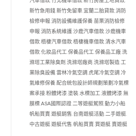
汽車借款
.
竹北機車借款
.
新竹房屋土地貸款
.
新竹急用錢
.
新竹免留車
.
宜蘭二胎貸款
.
消防
檢修申報
.
消防設備維護保養
.
苗栗消防檢修
申報
.
消防系統維護
.
沙鹿汽車借款
.
沙鹿機車
借款
.
梧棲汽車借款
.
梧棲機車借款
.
清水汽車
借款
.
化妝品代工
.
保養品代工
.
保養品工廠
.
洗
滌塔工業除臭劑
.
洗滌塔廠商
.
洗滌塔製造
.
工
業除臭設備
.
雲林冷氣空調
.
虎尾冷氣空調
.
冷
氣維修保養
.
配合統包設計師規劃策劃
冷氣標
案承接
.
粉體烤漆
.
塗裝
.
水標加工
.
液體烤漆
.
無
膜標
.
ASA國際認證
.
二等遊艇駕照
.
動力小船
帆船買賣
.
遊艇銷售
.
台南遊艇活動
.
二手遊艇
.
中古遊艇
.
遊艇代售
.
帆船買賣
.
買遊艇
.
賣遊艇