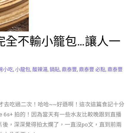
完全不輸小籠包…讓人一
灣小吃
,
小龍包
,
酸辣湯
,
鍋貼
,
鼎泰豐
,
鼎泰豐 必點
,
鼎泰豐
才去吃過二次！哈哈~~好遜啊！這次這篇食記十分
e 6s+ 拍的！因為當天有一些水友比較晚跟到直播
片後，深深覺得拍太爛了，一直沒po文，直到前兩