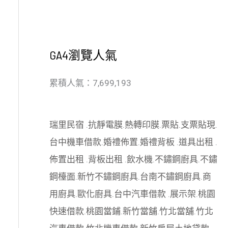
GA4瀏覽人氣
累積人氣：7,699,193
瑞里民宿
.
抗靜電膜
.
熱轉印膜
.
票貼
.
支票貼現
.
台中機車借款
.
婚禮佈置
.
婚禮背板
.
道具出租
.
佈置出租
.
背板出租
.
飲水機
.
不鏽鋼廚具
.
不鏽
鋼檯面
.
新竹不鏽鋼廚具
.
台南不鏽鋼廚具
.
商
用廚具
.
歐化廚具
.
台中汽車借款
.
展示架
.
桃園
快速借款
.
桃園當鋪
.
新竹當舖
.
竹北當舖
.
竹北