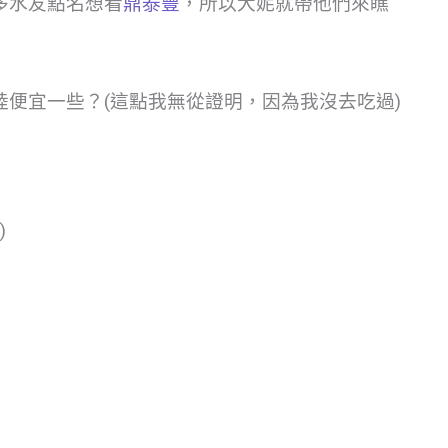
多水友點名想看
鼎泰豐
，所以大妮就帶他們來瞧
便宜一些？(這點我無從證明，因為我沒去吃過)
)