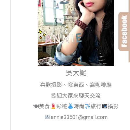
吳大妮
喜歡攝影、寫東西、窩咖啡廳
歡迎大家來聊天交流
🍽美食
彩粧
時尚
旅行
攝影
annie33601@gmail.com