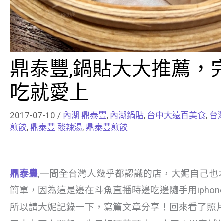
鼎泰豐,鍋貼大大推薦，
吃就愛上
2017-07-10
/
內湖 鼎泰豐
,
內湖鍋貼
,
台中大遠百美食
,
台
煎餃
,
鼎泰豐 酸辣湯
,
鼎泰豐煎餃
鼎泰豐
,一間全台灣人幾乎都認識的店，大妮自己也
簡單，因為這是邊在斗魚直播時邊吃邊隨手用iphon
所以請大妮記錄一下，寫篇文章分享！回來看了照