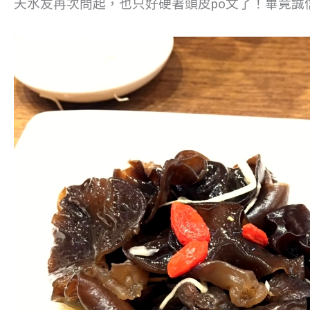
天水友再次問起，也只好硬著頭皮po文了！畢竟誠