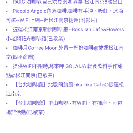
PARC 泊咖啡,自己烘豆的咖啡廳-松江南京8號出口
Piccolo Angolo角落咖啡,咖啡有手沖、吸虹、冰滴
可選~WIFI上網~近松江南京捷運(附影片)
捷運松江南京新開咖啡廳~Boss Ian Cafe&Flowers
小老闆花卉咖啡館(已歇業)
珈琲月Coffee Moon,外帶一杯好咖啡@捷運松江南
京(四平商圈)
提供WIFI不限時,葛來呷 GOLAIJA 輕食飲料手作甜
點@松江南京(已歇業)
【台北咖啡廳】北歐簡約風Fika Fika Cafe@捷運松
江南京
【台北咖啡廳】里山咖啡~有WIFI、有插座、可包
場辦活動(已歇業)