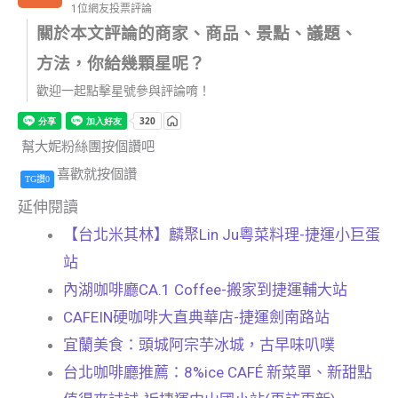
1位網友投票評論
關於本文評論的商家、商品、景點、議題、
方法，你給幾顆星呢？
歡迎一起點擊星號參與評論唷！
幫大妮粉絲團按個讚吧
喜歡就按個讚
TG讚0
延伸閱讀
【台北米其林】麟聚Lin Ju粵菜料理-捷運小巨蛋
站
內湖咖啡廳CA.1 Coffee-搬家到捷運輔大站
CAFEIN硬咖啡大直典華店-捷運劍南路站
宜蘭美食：頭城阿宗芋冰城，古早味叭噗
台北咖啡廳推薦：8%ice CAFÉ 新菜單、新甜點