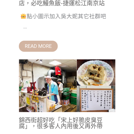
店，必吃鰻魚飯-捷運松江南京站
點小圖示加入吳大妮其它社群吧
...
READ MORE
錦西街超好吃「宋上好脆皮臭豆
腐」，很多客人內用後又再外帶