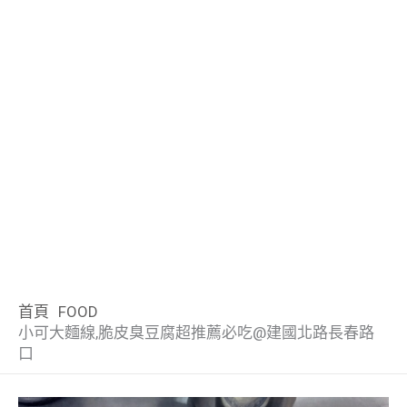
年
自
通
廳
餐
將
別
無
記
店-
家
氣
點
小
餅
懷
米
助
方
之
廳
八
的
刻
(忠
地
活
必
全
巴/
家
舊
其
晚
便，
一
10:00-
達
棚
人
記)
鐵
海
吃
港
巴
買
風
林
餐，
房
「粵
15:00
通
屋
潮
麵
黃
鮮
老
第
士/
個
情
一
吃
間
軒」，
港
卡
景
滿
家
竹
料
店
一
叮
美
還
星，
的
空
很
式
綁
觀，
滿
坑
理，
~
厚
叮
味
有
來
到
間
推
飲
定
超
的
站，
港
大
多
車/
蛋
傳
香
龍
也
薦
茶
在
適
在
交
式
推
士，
山
塔
統
港
蝦、
很
大
很
Apple
合
地
通
燒
蛋
上
頂
點
玩
牛
大
家
值
錢
網
美
方
臘
塔
過
纜
心
首頁
FOOD
一
排、
來
得
包
美
食
便
通
報
車/
推
小可大麵線,脆皮臭豆腐超推薦必吃@建國北路長春路
定
扣
嚐
來
裡
照
離
通
導
購
車
口
要
鮑
嚐
用
的
海
吃
排
物/
的