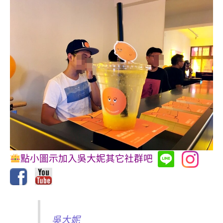
點小圖示加入吳大妮其它社群吧
吳大妮