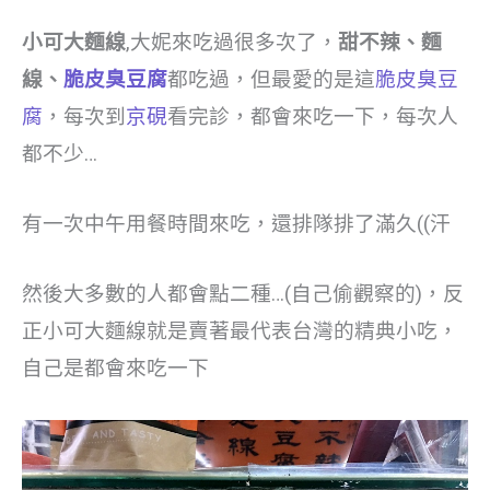
小可大麵線
,大妮來吃過很多次了，
甜不辣、麵
線、
脆皮臭豆腐
都吃過，但最愛的是這
脆皮臭豆
腐
，每次到
京硯
看完診，都會來吃一下，每次人
都不少…
有一次中午用餐時間來吃，還排隊排了滿久((汗
然後大多數的人都會點二種…(自己偷觀察的)，反
正小可大麵線就是賣著最代表台灣的精典小吃，
自己是都會來吃一下