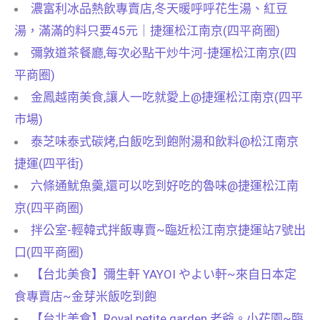
濃富利冰品熱飲專賣店,冬天暖呼呼花生湯、紅豆
湯，滿滿的料只要45元｜捷運松江南京(四平商圈)
彌敦道茶餐廳,每次必點干炒牛河-捷運松江南京(四
平商圈)
金鳳越南美食,讓人一吃就愛上@捷運松江南京(四平
市場)
泰芝味泰式碳烤,白飯吃到飽附湯和飲料@松江南京
捷運(四平街)
六條通魷魚羹,還可以吃到好吃的魯味@捷運松江南
京(四平商圈)
拌公室-輕韓式拌飯專賣~臨近松江南京捷運站7號出
口(四平商圈)
【台北美食】彌生軒 YAYOI やよい軒~來自日本定
食專賣店~金芽米飯吃到飽
【台北美食】Royal petite garden 老爺。小花園~臨