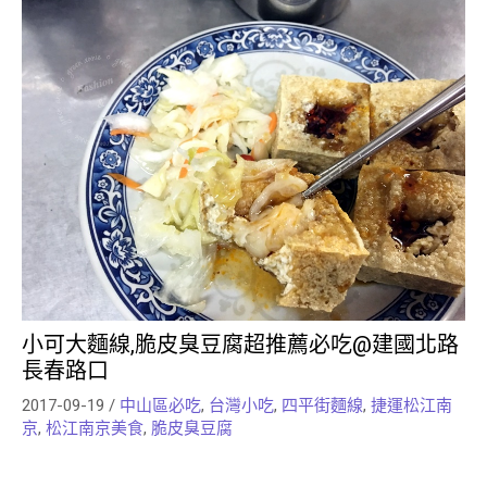
來
魚、
粵
餐，
景
洋
的
隊
美
港
吃
爐
菜
每
點
公
到，
美
食
式
端
樣
(附
園
大
食
通
茶
燒
港
影
超
推
x
用
樓
和
式
片)
近，
脆
WiGo
烤
點
連
皮
行
鴨
心
公
燒
動
都
共
雞
上
超
空
蜜
網
好
間
汁
小可大麵線,脆皮臭豆腐超推薦必吃@建國北路
長春路口
吃
都
叉
2017-09-19
/
中山區必吃
,
台灣小吃
,
四平街麵線
,
捷運松江南
很
燒
京
,
松江南京美食
,
脆皮臭豆腐
美