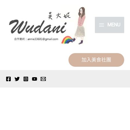
跳
香
香
香
灣
香
教
香
香
香
香
香
香
金
香
香
香
香
分
至
港
港
港
仔
港
你
港
港
港
港
港
港
鳳
港
港
港
港
類
主
灣
美
住
六
旅
在
銅
景
黃
中
住
銅
茶
跑
自
自
美
MENU
要
仔
食：
宿
國
遊：
iPhone
鑼
點：
竹
環
宿
鑼
餐
馬
由
由
食,
內
必
六
推
酒
灣
上
灣
大
坑
美
推
灣
廳,
地
行，
行，
蓮
容
吃
國
薦：
店，
仔
設
餐
澳
站,
食,
薦,
美
香
黃
普
一
香
加入美食社團
甘
酒
灣
香
六
定
廳
漁
新
米
工
食
港
泥
通
定
樓
牌
店
仔
港
國
香
推
村
坤
其
業
推
灣
涌
八
要
(香
燒
LE
六
著
酒
港
薦
懷
盛
林
風
薦,
仔
街
達
來
港
鵝，
MENU
國
名
店，
八
Tipsy
舊
食
推
OVOLO
大
老
市-
通
中
中
連
超
酒
的
粵
達
Restaurant
之
堂
薦
奧
三
字
昌
卡
環
環)~
續
豐
店
中
軒
通
&
旅，
無
麥
華
圓
號
記
地
泰
充
9
富
交
菜
中
卡，
Bar
特
時
奀
酒
酒
人
必
鐵/
昌
滿