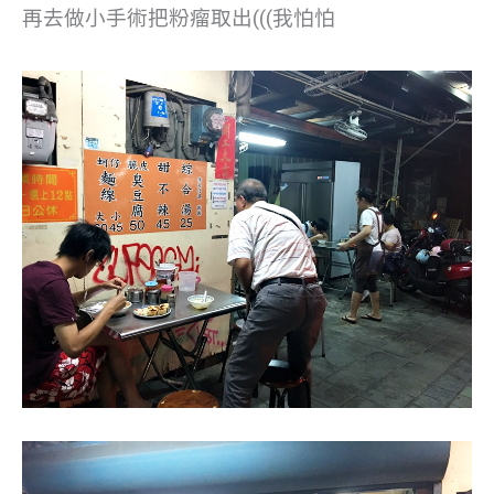
再去做小手術把粉瘤取出(((我怕怕