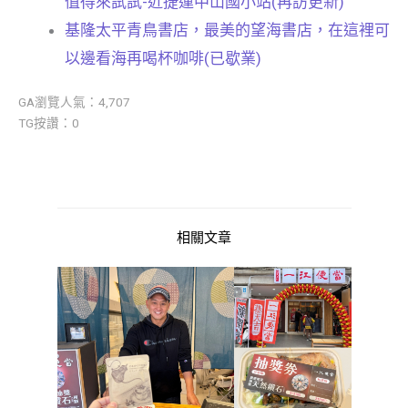
值得來試試-近捷運中山國小站(再訪更新)
基隆太平青鳥書店，最美的望海書店，在這裡可
以邊看海再喝杯咖啡(已歇業)
GA瀏覽人氣：4,707
TG按讚：0
相關文章