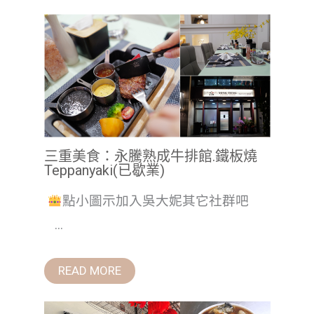
三重美食：永騰熟成牛排館.鐵板燒
Teppanyaki(已歇業)
點小圖示加入吳大妮其它社群吧
...
READ MORE