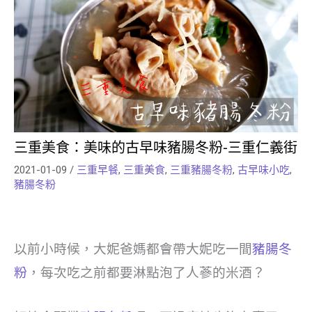
三重美食：美味的古早味豬腸冬粉-三重仁義街
2021-01-09
/
三重早餐
,
三重美食
,
三重豬腸冬粉
,
古早味小吃
,
豬腸冬粉
以前小時候，大妮爸媽都會帶大妮吃一間
豬腸冬
粉
，每次吃之前都要淋點泡了人蔘的米酒？