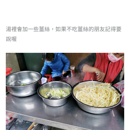
湯裡會加一些薑絲，如果不吃薑絲的朋友記得要
說喔