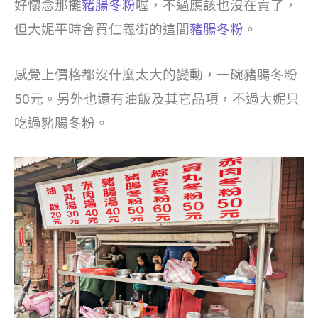
好懷念那攤
豬腸冬粉
喔，不過應該也沒在賣了，
但大妮平時會買仁義街的這間
豬腸冬粉
。
感覺上價格都沒什麼太大的變動，一碗豬腸冬粉
50元。另外也還有油飯及其它品項，不過大妮只
吃過豬腸冬粉。