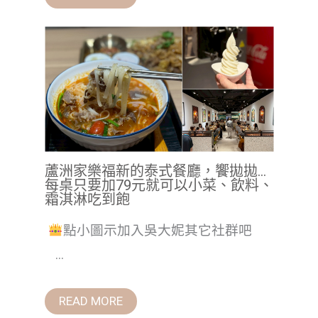
蘆洲家樂福新的泰式餐廳，饗拋拋…
每桌只要加79元就可以小菜、飲料、
霜淇淋吃到飽
點小圖示加入吳大妮其它社群吧
...
READ MORE