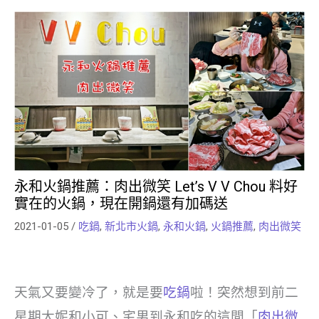
永和火鍋推薦：肉出微笑 Let’s V V Chou 料好
實在的火鍋，現在開鍋還有加碼送
2021-01-05
/
吃鍋
,
新北市火鍋
,
永和火鍋
,
火鍋推薦
,
肉出微笑
天氣又要變冷了，就是要
吃鍋
啦！突然想到前二
星期大妮和小可、宅男到永和吃的這間「
肉出微