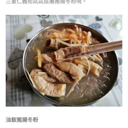
三重仁義街試試這攤豬腸冬粉唷。
油飯豬腸冬粉