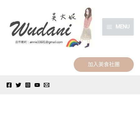
跳
分
至
類
主
MENU
要
內
容
加入美食社團