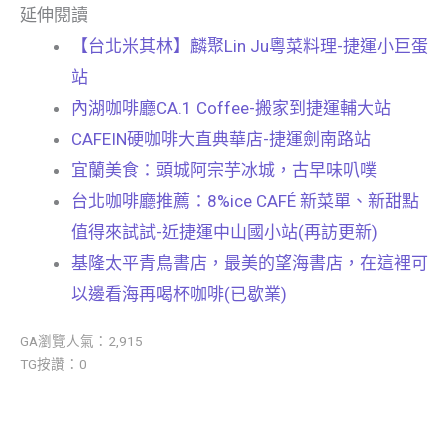
延伸閱讀
【台北米其林】麟聚Lin Ju粵菜料理-捷運小巨蛋
站
內湖咖啡廳CA.1 Coffee-搬家到捷運輔大站
CAFEIN硬咖啡大直典華店-捷運劍南路站
宜蘭美食：頭城阿宗芋冰城，古早味叭噗
台北咖啡廳推薦：8%ice CAFÉ 新菜單、新甜點
值得來試試-近捷運中山國小站(再訪更新)
基隆太平青鳥書店，最美的望海書店，在這裡可
以邊看海再喝杯咖啡(已歇業)
GA瀏覽人氣：2,915
TG按讚：0