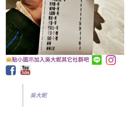
點小圖示加入吳大妮其它社群吧
吳大妮