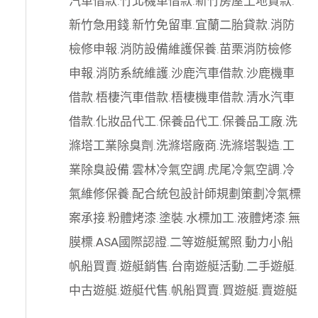
汽車借款
.
竹北機車借款
.
新竹房屋土地貸款
.
新竹急用錢
.
新竹免留車
.
宜蘭二胎貸款
.
消防
檢修申報
.
消防設備維護保養
.
苗栗消防檢修
申報
.
消防系統維護
.
沙鹿汽車借款
.
沙鹿機車
借款
.
梧棲汽車借款
.
梧棲機車借款
.
清水汽車
借款
.
化妝品代工
.
保養品代工
.
保養品工廠
.
洗
滌塔工業除臭劑
.
洗滌塔廠商
.
洗滌塔製造
.
工
業除臭設備
.
雲林冷氣空調
.
虎尾冷氣空調
.
冷
氣維修保養
.
配合統包設計師規劃策劃
冷氣標
案承接
.
粉體烤漆
.
塗裝
.
水標加工
.
液體烤漆
.
無
膜標
.
ASA國際認證
.
二等遊艇駕照
.
動力小船
帆船買賣
.
遊艇銷售
.
台南遊艇活動
.
二手遊艇
.
中古遊艇
.
遊艇代售
.
帆船買賣
.
買遊艇
.
賣遊艇