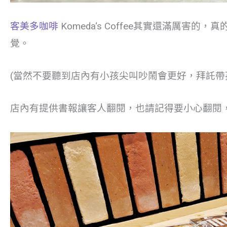
客美多咖啡
Komeda‘s Coffee其實還滿厲
覺。
(當然不要聽到店內有小孩尖叫吵鬧會更好，拜託帶
店內有提供書報讓客人翻閱，也請記得要小心翻閱