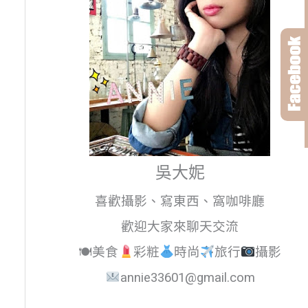
吳大妮
喜歡攝影、寫東西、窩咖啡廳
歡迎大家來聊天交流
🍽美食
彩粧
時尚
旅行
攝影
annie33601@gmail.com