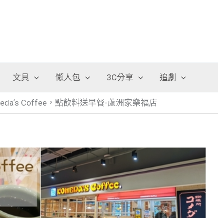
文具
懶人包
3C分享
追劇
a‘s Coffee，點飲料送早餐-蘆洲家樂福店