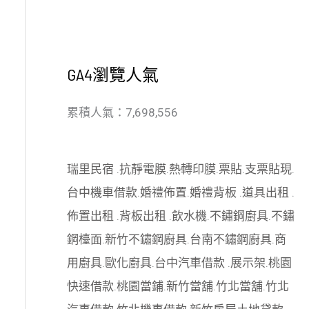
GA4瀏覽人氣
累積人氣：7,698,556
瑞里民宿
.
抗靜電膜
.
熱轉印膜
.
票貼
.
支票貼現
.
台中機車借款
.
婚禮佈置
.
婚禮背板
.
道具出租
.
佈置出租
.
背板出租
.
飲水機
.
不鏽鋼廚具
.
不鏽
鋼檯面
.
新竹不鏽鋼廚具
.
台南不鏽鋼廚具
.
商
用廚具
.
歐化廚具
.
台中汽車借款
.
展示架
.
桃園
快速借款
.
桃園當鋪
.
新竹當舖
.
竹北當舖
.
竹北