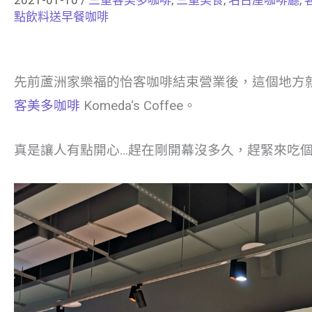
點飲料送早餐咖啡
先前蘆洲家樂福的怡客咖啡結束營業後，這個地方就
客美多咖啡
Komeda‘s Coffee。
真是讓人有點開心…趕在剛開幕沒多久，趕緊來吃