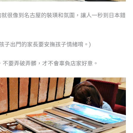
害的，真的就很像到名古屋的裝璜和氛圍，讓人一秒到日本錯
孩子出門的家長要安撫孩子情緒唷。)
，不要弄破弄髒，才不會辜負店家好意。