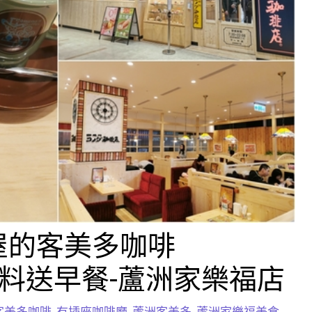
屋的客美多咖啡
e，點飲料送早餐-蘆洲家樂福店
客美多咖啡
,
有插座咖啡廳
,
蘆洲客美多
,
蘆洲家樂福美食
,