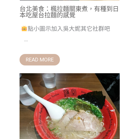
台北美食：楓拉麵關東煮，有種到日
本吃屋台拉麵的感覺
點小圖示加入吳大妮其它社群吧
...
READ MORE