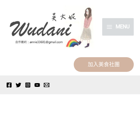
跳
分
至
類
主
MENU
要
內
容
加入美食社團