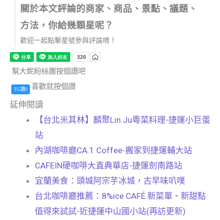
關於本文評論的商家、商品、景點、議題、
方法，你給幾顆星呢？
歡迎一起點擊星號參與評論唷！
幫大妮粉絲團按個讚吧
喜歡就按個讚
TG讚0
延伸閱讀
【台北米其林】麟聚Lin Ju粵菜料理-捷運小巨蛋
站
內湖咖啡廳CA.1 Coffee-搬家到捷運輔大站
CAFEIN硬咖啡大直典華店-捷運劍南路站
宜蘭美食：頭城阿宗芋冰城，古早味叭噗
台北咖啡廳推薦：8%ice CAFÉ 新菜單、新甜點
值得來試試-近捷運中山國小站(再訪更新)