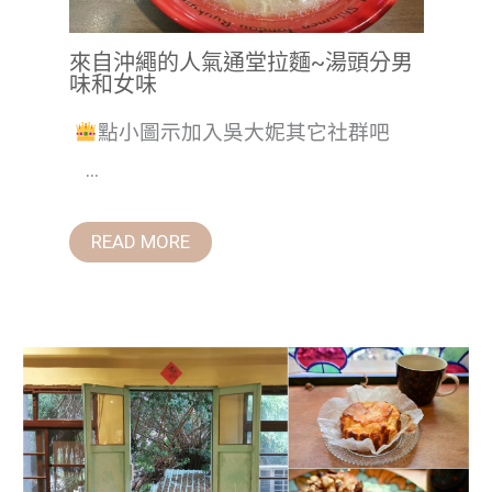
來自沖繩的人氣通堂拉麵~湯頭分男
味和女味
點小圖示加入吳大妮其它社群吧
...
READ MORE