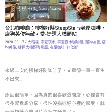
台北咖啡廳：樓梯好陡SteepStairs老屋咖啡，
店狗英俊無敵可愛-捷運大橋頭站
2020-09-17
/
大稻埕
,
寧夏夜市
,
寧夏夜市咖啡廳
,
寵物友善
,
店
狗英俊
,
捷運大橋頭咖啡廳
,
老屋咖啡
,
迪化街
來過二次的樓梯好陡咖啡了，文章卻一直一直生
不出來…
原因很簡單，因為真的很喜歡這間店，心裡會有
很多感覺想分享，很怕沒描述好心裡的感受，就