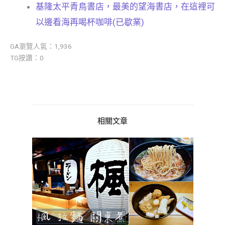
基隆太平青鳥書店，最美的望海書店，在這裡可
以邊看海再喝杯咖啡(已歇業)
GA瀏覽人氣：1,936
TG按讚：0
相關文章