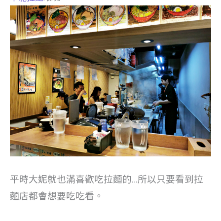
平時大妮就也滿喜歡吃拉麵的…所以只要看到拉
麵店都會想要吃吃看。