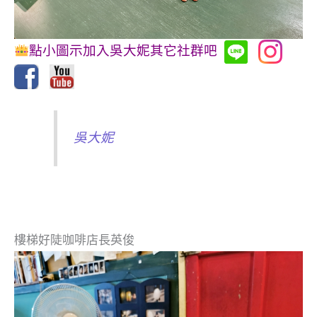
點小圖示加入吳大妮其它社群吧
吳大妮
樓梯好陡咖啡店長英俊