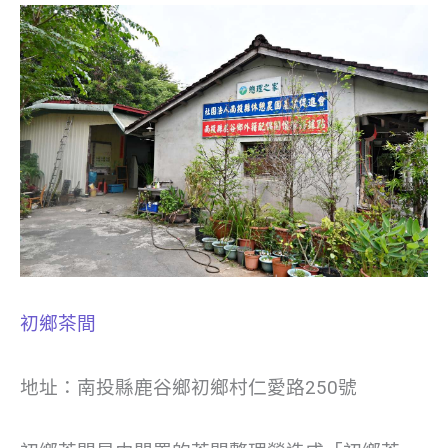
初鄉茶間
地址：南投縣鹿谷鄉初鄉村仁愛路250號