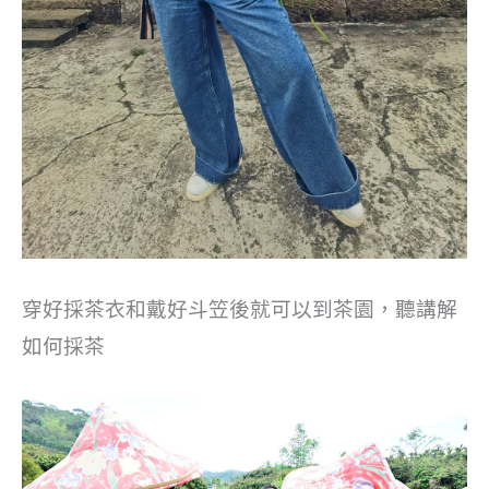
穿好採茶衣和戴好斗笠後就可以到茶園，聽講解
如何採茶