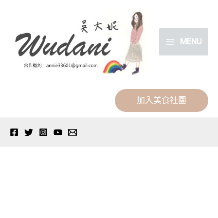
跳
分
至
類
主
MENU
要
內
容
加入美食社團