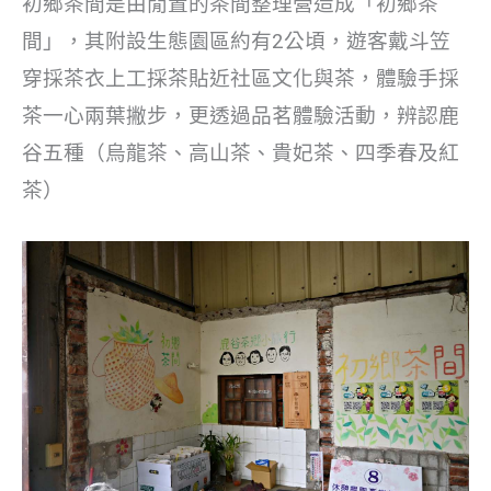
初鄉茶間是由閒置的茶間整理營造成「初鄉茶
間」，其附設生態園區約有2公頃，遊客戴斗笠
穿採茶衣上工採茶貼近社區文化與茶，體驗手採
茶一心兩葉撇步，更透過品茗體驗活動，辨認鹿
谷五種（烏龍茶、高山茶、貴妃茶、四季春及紅
茶）