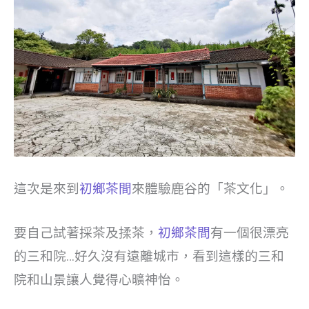
這次是來到
初鄉茶間
來體驗鹿谷的「茶文化」。
要自己試著採茶及揉茶，
初鄉茶間
有一個很漂亮
的三和院…好久沒有遠離城市，看到這樣的三和
院和山景讓人覺得心曠神怡。