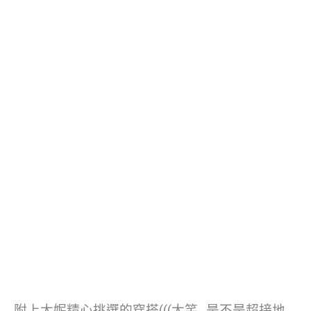
附上大妮精心挑選的穿搭(((大笑…是不是超接地