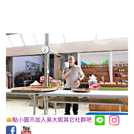
點小圖示加入吳大妮其它社群吧