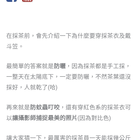
在採茶前，會先介紹一下為什麼要穿採茶衣及戴
斗笠。
最簡單的答案就是
防曬
，因為採茶都是手工採，
一整天在太陽底下，一定要防曬，不然茶葉還沒
採好，人就乾了(哈)
再來就是
防蚊蟲叮咬
，還有穿紅色系的採茶衣可
以
讓攝影師捕捉最美的照片
(因為對比色)
讓大家猜一下，最厲害的採茶員一天能採幾公斤