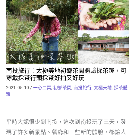
南投旅行：太極美地初鄉茶間體驗採茶趣，可
穿戴採茶行頭採茶好拍又好玩
2021-05-10
/
一心二葉
,
初鄉茶間
,
南投旅行
,
太極美地
,
採茶體
驗
平時大妮很少到南投，這次到南投玩了三天，發
現了許多新景點、餐廳和一些新的體驗，都讓人