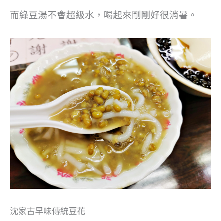
而綠豆湯不會超級水，喝起來剛剛好很消暑。
沈家古早味傳統豆花