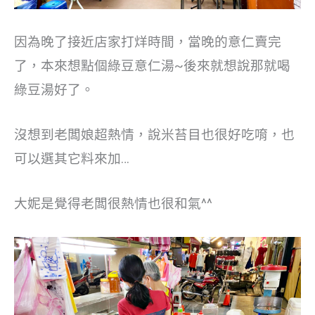
因為晚了接近店家打烊時間，當晚的意仁賣完
了，本來想點個綠豆意仁湯~後來就想說那就喝
綠豆湯好了。
沒想到老闆娘超熱情，說米苔目也很好吃唷，也
可以選其它料來加…
大妮是覺得老闆很熱情也很和氣^^