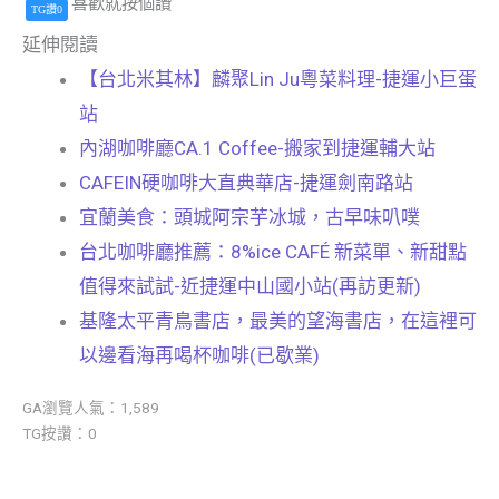
喜歡就按個讚
TG讚0
延伸閱讀
【台北米其林】麟聚Lin Ju粵菜料理-捷運小巨蛋
站
內湖咖啡廳CA.1 Coffee-搬家到捷運輔大站
CAFEIN硬咖啡大直典華店-捷運劍南路站
宜蘭美食：頭城阿宗芋冰城，古早味叭噗
台北咖啡廳推薦：8%ice CAFÉ 新菜單、新甜點
值得來試試-近捷運中山國小站(再訪更新)
基隆太平青鳥書店，最美的望海書店，在這裡可
以邊看海再喝杯咖啡(已歇業)
GA瀏覽人氣：1,589
TG按讚：0