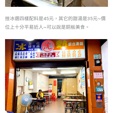
挫冰選四樣配料是45元，其它的甜湯是35元~價
位上十分平易近人~可以說是銅板美食。