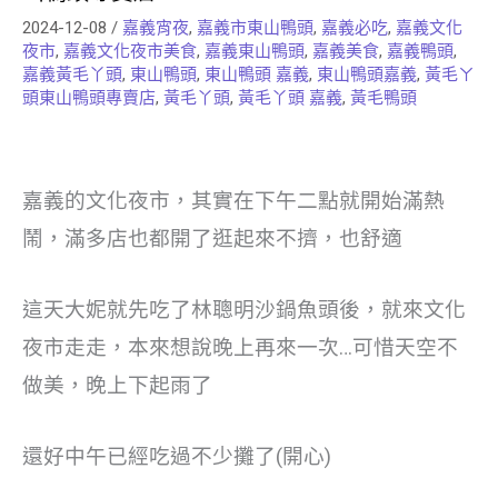
2024-12-08
/
嘉義宵夜
,
嘉義市東山鴨頭
,
嘉義必吃
,
嘉義文化
夜市
,
嘉義文化夜市美食
,
嘉義東山鴨頭
,
嘉義美食
,
嘉義鴨頭
,
嘉義黃毛丫頭
,
東山鴨頭
,
東山鴨頭 嘉義
,
東山鴨頭嘉義
,
黃毛ㄚ
頭東山鴨頭專賣店
,
黃毛丫頭
,
黃毛丫頭 嘉義
,
黃毛鴨頭
嘉義的文化夜市，其實在下午二點就開始滿熱
鬧，滿多店也都開了逛起來不擠，也舒適
這天大妮就先吃了林聰明沙鍋魚頭後，就來文化
夜市走走，本來想說晚上再來一次…可惜天空不
做美，晚上下起雨了
還好中午已經吃過不少攤了(開心)