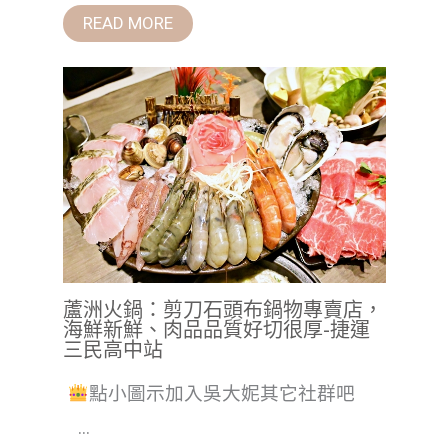
READ MORE
蘆洲火鍋：剪刀石頭布鍋物專賣店，
海鮮新鮮、肉品品質好切很厚-捷運
三民高中站
點小圖示加入吳大妮其它社群吧
...