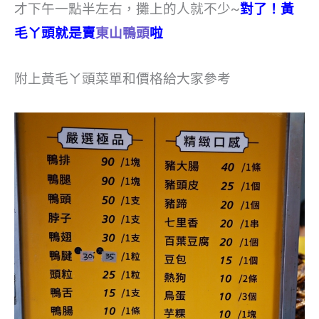
才下午一點半左右，攤上的人就不少~
對了！黃
毛ㄚ頭就是賣
東山鴨頭
啦
附上黃毛ㄚ頭菜單和價格給大家參考