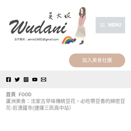
跳
分
至
類
主
MENU
要
內
容
加入美食社團
首頁
FOOD
蘆洲美食：沈家古早味傳統豆花，必吃帶豆香的綿密豆
花-近湧蓮寺(捷運三民高中站）