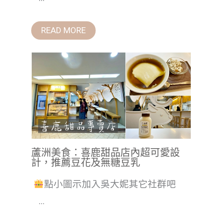
READ MORE
蘆洲美食：喜鹿甜品店內超可愛設
計，推薦豆花及無糖豆乳
點小圖示加入吳大妮其它社群吧
...