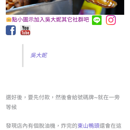
點小圖示加入吳大妮其它社群吧
吳大妮
選好後，要先付款，然後會給號碼牌~就在一旁
等候
發現店內有個脫油機，炸完的
東山鴨頭
還會在這