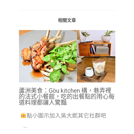
相關文章
蘆洲美食：Gòu kitchen 構，巷弄裡
的法式小餐館，吃的出餐點的用心每
道料理都讓人驚豔
點小圖示加入吳大妮其它社群吧
...