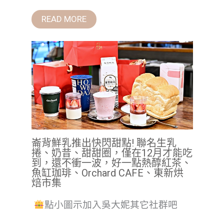
READ MORE
崙背鮮乳推出快閃甜點! 聯名生乳
捲、奶昔、甜甜圈，僅在12月才能吃
到，還不衝一波，好一點熱醇紅茶、
魚缸珈琲、Orchard CAFE、東新烘
焙市集
點小圖示加入吳大妮其它社群吧
...