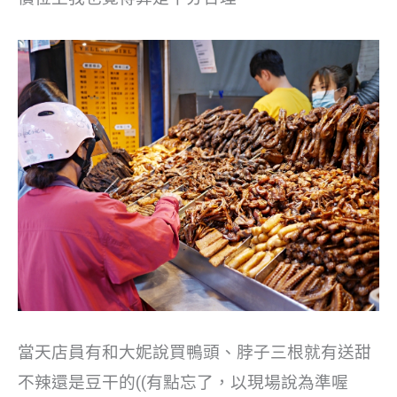
當天店員有和大妮說買鴨頭、脖子三根就有送甜
不辣還是豆干的((有點忘了，以現場說為準喔