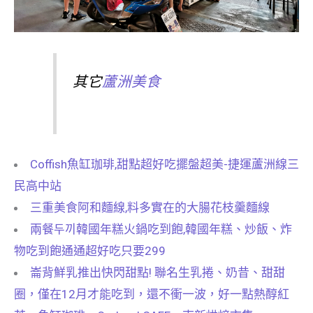
其它
蘆洲美食
Coffish魚缸珈琲,甜點超好吃擺盤超美-捷運蘆洲線三
民高中站
三重美食阿和麵線,料多實在的大腸花枝羹麵線
兩餐두끼韓國年糕火鍋吃到飽,韓國年糕、炒飯、炸
物吃到飽通通超好吃只要299
崙背鮮乳推出快閃甜點! 聯名生乳捲、奶昔、甜甜
圈，僅在12月才能吃到，還不衝一波，好一點熱醇紅