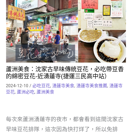
蘆洲美食：沈家古早味傳統豆花，必吃帶豆香
的綿密豆花-近湧蓮寺(捷運三民高中站）
2024-12-10
/
必吃豆花
,
湧蓮寺美食
,
湧蓮寺美食推薦
,
湧蓮寺
豆花
,
蘆洲必吃
,
蘆洲美食
每次來蘆洲湧蓮寺的夜市，都會看到這間沈家古
早味豆花排隊，這次因為快打烊了，所以免排