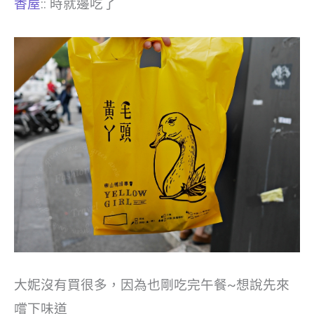
香屋
:: 時就邊吃了
大妮沒有買很多，因為也剛吃完午餐~想說先來
嚐下味道