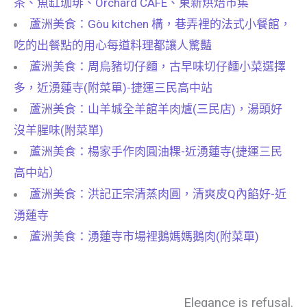
茶、魚缸珈琲、Orchard CAFE、東新烘焙市集
蘆洲美食：Gòu kitchen 構，巷弄裡的法式小餐館，
吃的出餐點的用心每道料理都讓人驚豔
蘆洲美食：周烏豬切仔麵，古早味切仔麵小菜選擇
多，近湧蓮寺(附菜單)-捷運三民高中站
蘆洲美食：山羊城全羊館羊肉爐(三民店)，湯頭好
沒羊腥味(附菜單)
蘆洲美食：楊家手作肉圓油粿-近湧蓮寺(捷運三民
高中站）
蘆洲美食：洪記正宗清蒸肉圓，清爽皮Q內餡好-近
湧蓮寺
蘆洲美食：湧蓮寺市場裡鵝媽媽鵝肉(附菜單)
Elegance is refusal.