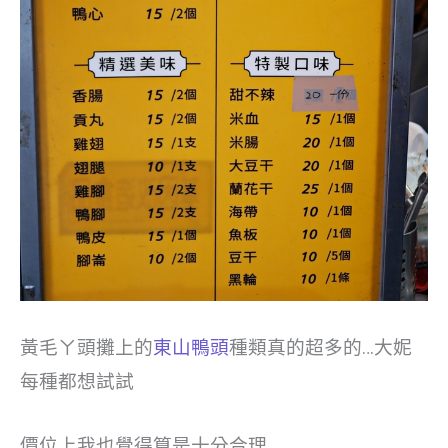
黃毛ㄚ頭攤上的
東山鴨頭
種類真的超多的…大妮
每種都想試試
價位上我也覺得算是十分合理