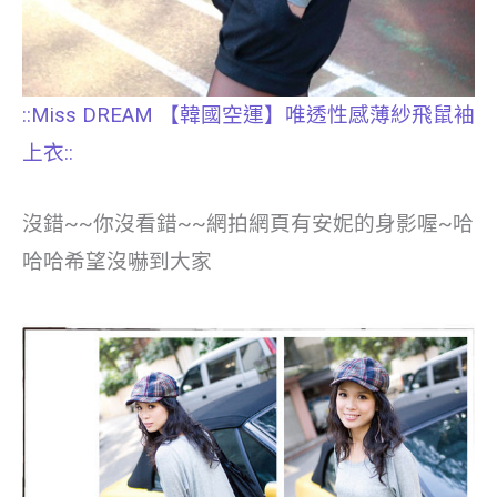
::Miss DREAM 【韓國空運】唯透性感薄紗飛鼠袖
上衣::
沒錯~~你沒看錯~~網拍網頁有安妮的身影喔~哈
哈哈希望沒嚇到大家