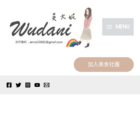
跳
分
至
類
主
MENU
要
內
容
加入美食社團