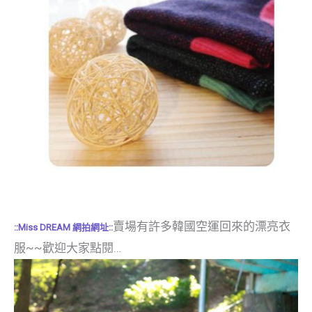
賣場有許多韓國空運回來的漂亮衣
::Miss DREAM 網拍
網址::
服~~歡迎大家點閱…