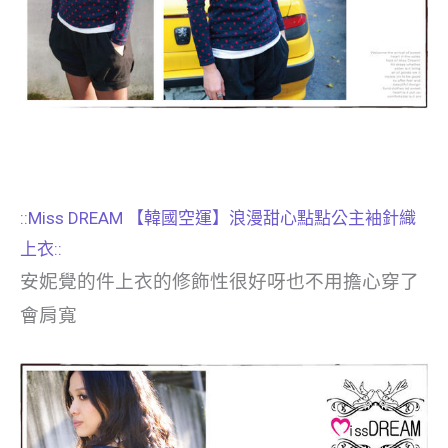
::Miss DREAM 【韓國空運】浪漫甜心點點公主袖針織
上衣::
安妮覺的件上衣的修飾性很好呀也不用擔心穿了
會肩寬