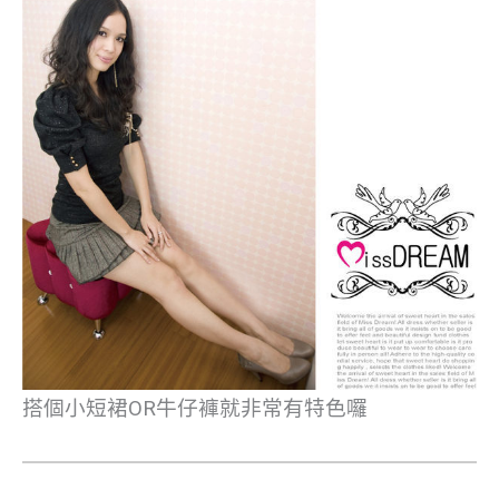
搭個小短裙OR牛仔褲就非常有特色囉