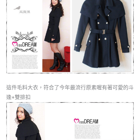
這件毛料大衣，符合了今年最流行原素喔有著可愛的斗
逢+雙排扣