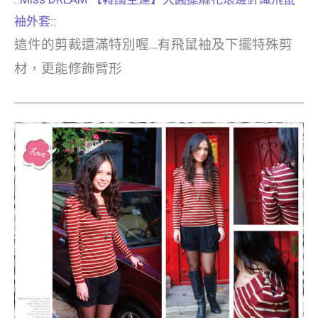
袖外套::
這件的剪裁還滿特別喔…有飛鼠袖及下擺特殊剪
材，更能修飾臂形