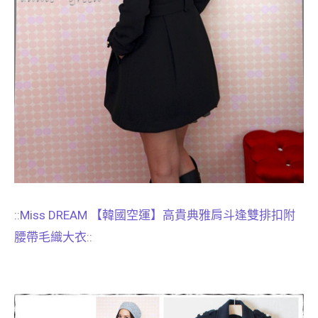
::
Miss DREAM 【韓國空運】高貴典雅肩斗逢雙排扣附
腰帶毛織大衣::