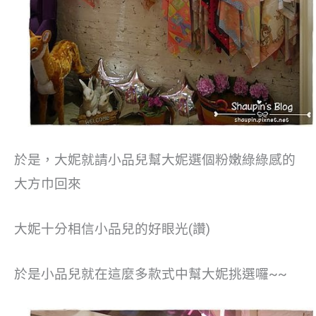
於是，大妮就請小品兒幫大妮選個粉嫩綠綠感的
大方巾回來
大妮十分相信小品兒的好眼光(讚)
於是小品兒就在這麼多款式中幫大妮挑選囉~~