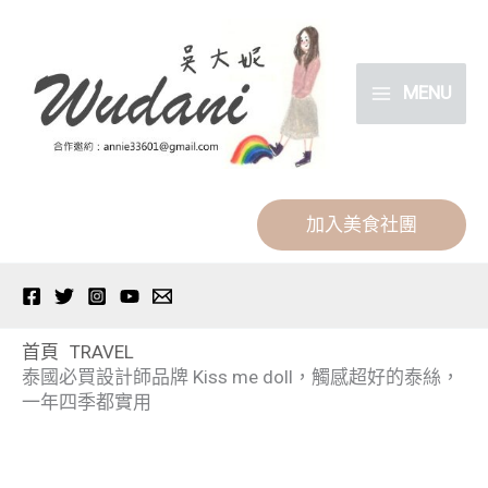
跳
分
至
類
主
MENU
要
內
容
加入美食社團
首頁
TRAVEL
泰國必買設計師品牌 Kiss me doll，觸感超好的泰絲，
一年四季都實用