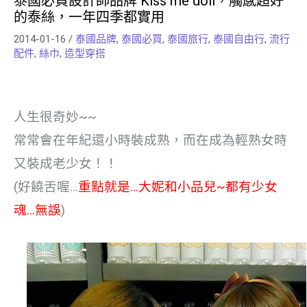
泰國必買設計師品牌 Kiss me doll，觸感超好
的泰絲，一年四季都實用
2014-01-16
/
泰國品牌
,
泰國必買
,
泰國旅行
,
泰國自由行
,
流行
配件
,
絲巾
,
造型穿搭
人生很奇妙~~
常常會在年紀還小時裝成熟，而在成為輕熟女時
又裝成老少女！！
(好饒舌喔…
重點就是…大妮和小品兒~都有少女
魂…無誤
)