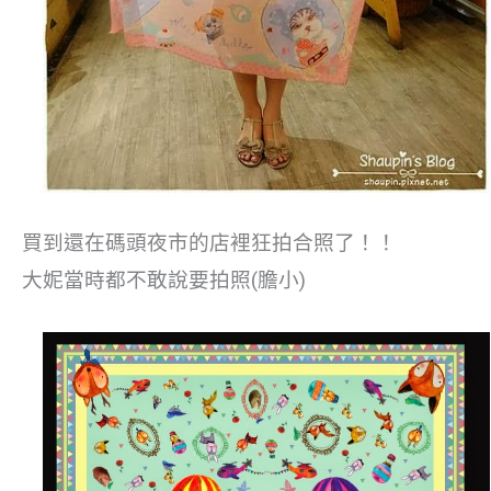
買到還在碼頭夜市的店裡狂拍合照了！！
大妮當時都不敢說要拍照(膽小)