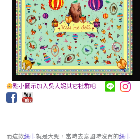
點小圖示加入吳大妮其它社群吧
而這款
絲巾
就是大妮，當時去泰國時沒買的
絲巾