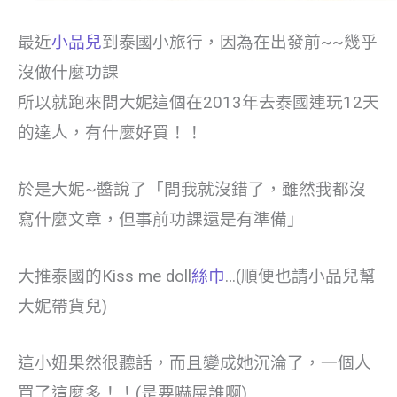
最近
小品兒
到泰國小旅行，因為在出發前~~幾乎
沒做什麼功課
所以就跑來問大妮這個在2013年去泰國連玩12天
的達人，有什麼好買！！
於是大妮~醬說了「問我就沒錯了，雖然我都沒
寫什麼文章，但事前功課還是有準備」
大推泰國的Kiss me doll
絲巾
…(順便也請小品兒幫
大妮帶貨兒)
這小妞果然很聽話，而且變成她沉淪了，一個人
買了這麼多！！(是要嚇屎誰啊)