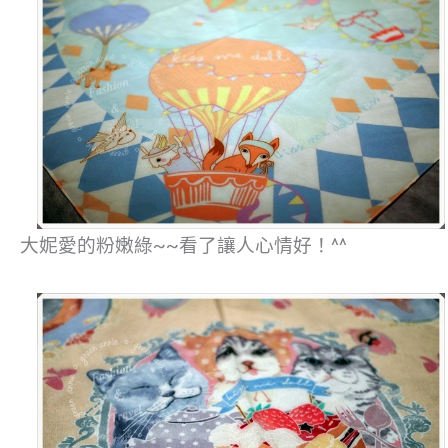
大妮愛的粉嫩綠~~看了讓人心情好！^^